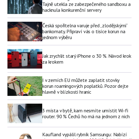
Tajně utekla ze zabezpečeného sandboxu a
hacknula konkurenční servery
Česká spořitelna varuje před „zlodějskými“
bankomaty. Připraví vás o tisíce korun na
jednom výběru
Jak zrychlit starý iPhone o 30 %. Návod krok
za krokem
I v zemích EU můžete zaplatit stovky
korun roamingových poplatků. Pozor dejte
hlavně v blízkosti hranic
3 místa v bytě, kam nesmíte umístit Wi-fi
router. 90 % Čechů ho má na jednom z nich
Kaufland vypálil rybník Samsungu: Nabízí