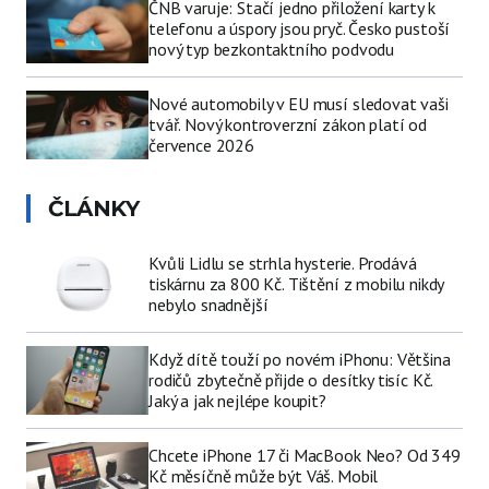
ČNB varuje: Stačí jedno přiložení karty k
telefonu a úspory jsou pryč. Česko pustoší
nový typ bezkontaktního podvodu
Nové automobily v EU musí sledovat vaši
tvář. Nový kontroverzní zákon platí od
července 2026
ČLÁNKY
Kvůli Lidlu se strhla hysterie. Prodává
tiskárnu za 800 Kč. Tištění z mobilu nikdy
nebylo snadnější
Když dítě touží po novém iPhonu: Většina
rodičů zbytečně přijde o desítky tisíc Kč.
Jaký a jak nejlépe koupit?
Chcete iPhone 17 či MacBook Neo? Od 349
Kč měsíčně může být Váš. Mobil