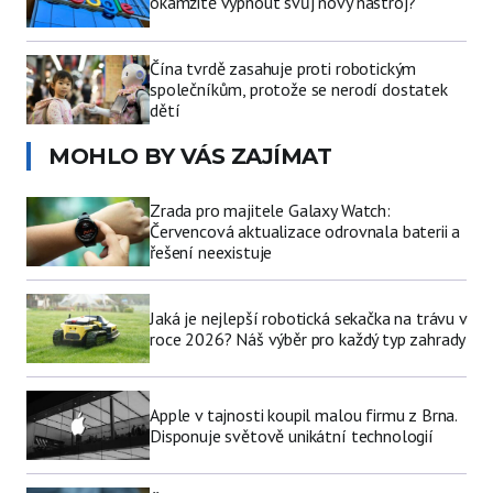
okamžitě vypnout svůj nový nástroj?
Čína tvrdě zasahuje proti robotickým
společníkům, protože se nerodí dostatek
dětí
MOHLO BY VÁS ZAJÍMAT
Zrada pro majitele Galaxy Watch:
Červencová aktualizace odrovnala baterii a
řešení neexistuje
Jaká je nejlepší robotická sekačka na trávu v
roce 2026? Náš výběr pro každý typ zahrady
Apple v tajnosti koupil malou firmu z Brna.
Disponuje světově unikátní technologií