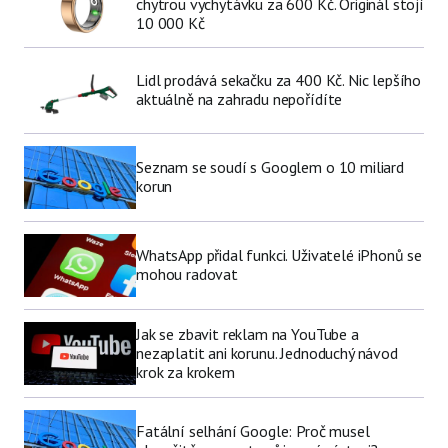
chytrou vychytávku za 600 Kč. Originál stojí
10 000 Kč
Lidl prodává sekačku za 400 Kč. Nic lepšího
aktuálně na zahradu nepořídíte
Seznam se soudí s Googlem o 10 miliard
korun
WhatsApp přidal funkci. Uživatelé iPhonů se
mohou radovat
Jak se zbavit reklam na YouTube a
nezaplatit ani korunu. Jednoduchý návod
krok za krokem
Fatální selhání Google: Proč musel