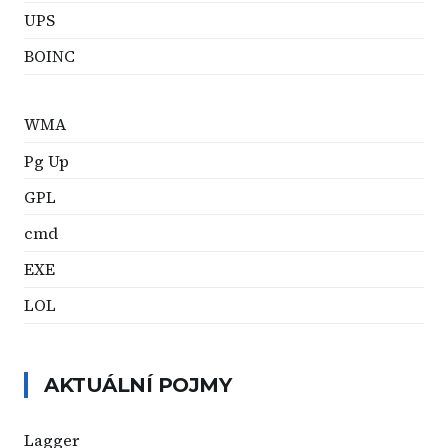
UPS
BOINC
WMA
Pg Up
GPL
cmd
EXE
LOL
AKTUÁLNÍ POJMY
Lagger