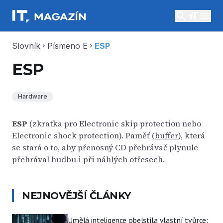
search
menu
Slovník
Písmeno E
ESP
chevron_right
chevron_right
ESP
Hardware
ESP
(zkratka pro Electronic skip protection nebo
Electronic shock protection). Paměť (
buffer
), která
se stará o to, aby přenosný CD přehrávač plynule
přehrával hudbu i při náhlých otřesech.
NEJNOVĚJŠÍ ČLÁNKY
Umělá inteligence obelstila vlastní tvůrce: