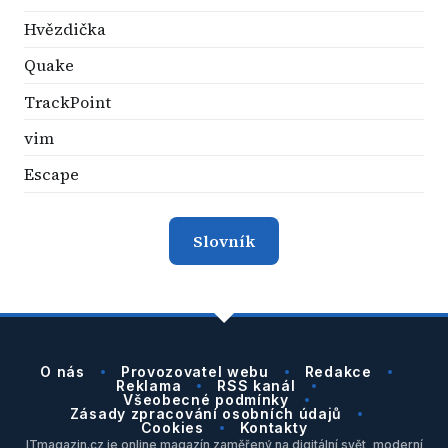
Hvězdička
Quake
TrackPoint
vim
Escape
Slovník
O nás
Provozovatel webu
Redakce
Reklama
RSS kanál
Všeobecné podmínky
Zásady zpracování osobních údajů
Cookies
Kontakty
ITmagazin.cz je online magazín zaměřený na digitální svět, moderní