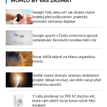
MOHLO BY VÁS ZAJÍMAT
Nalepit fólii, nebo ne? Jak chránit chytré
hodinky před poškozením: praktický
průvodce ochranou displeje
Google spustil v Česku zcela nový způsob
vyhledávání. Revoluční novinka mění vše
Rover NASA objevil na Marsu organickou
hmotu
Umělé slunce dostalo zelenou: Ambiciózní
projekt slibuje revoluci, ale vědci varují před
nevratnou spouští
V Lidlu prodávají za 399 Kč chytrou věc,
která vám ušetří tisíce korun ročně. Mizí
bleskem