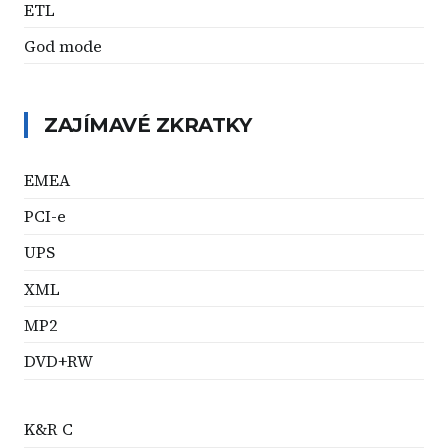
ETL
God mode
ZAJÍMAVÉ ZKRATKY
EMEA
PCI-e
UPS
XML
MP2
DVD+RW
K&R C