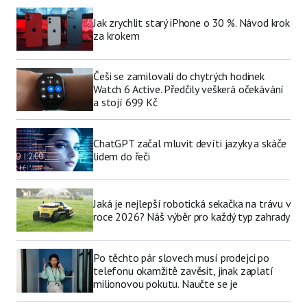
Jak zrychlit starý iPhone o 30 %. Návod krok
za krokem
Češi se zamilovali do chytrých hodinek
Watch 6 Active. Předčily veškerá očekávání
a stojí 699 Kč
ChatGPT začal mluvit devíti jazyky a skáče
lidem do řeči
Jaká je nejlepší robotická sekačka na trávu v
roce 2026? Náš výběr pro každý typ zahrady
Po těchto pár slovech musí prodejci po
telefonu okamžitě zavěsit, jinak zaplatí
milionovou pokutu. Naučte se je