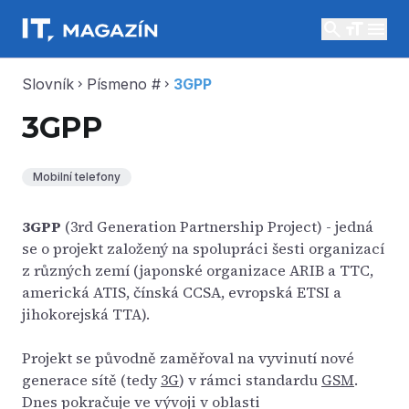
search
menu
Slovník
Písmeno #
3GPP
chevron_right
chevron_right
3GPP
Mobilní telefony
3GPP
(3rd Generation Partnership Project) - jedná
se o projekt založený na spolupráci šesti organizací
z různých zemí (japonské organizace ARIB a TTC,
americká ATIS, čínská CCSA, evropská ETSI a
jihokorejská TTA).
Projekt se původně zaměřoval na vyvinutí nové
generace sítě (tedy
3G
) v rámci standardu
GSM
.
Dnes pokračuje ve vývoji v oblasti