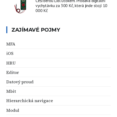
Češi berou Lidl útokem. Prodává digitální
vychytávku za 300 Kč, která jinde stojí 10
000 Kč
ZAJÍMAVÉ POJMY
MFA
iOS
HRU
Editor
Datový proud
Mbit
Hierarchická navigace
Modul