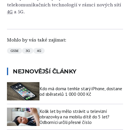
telekomunikačních technologií v rámci nových sítí
4G
a 5G.
Mohlo by vás také zajímat:
GSM
3G
4G
NEJNOVĚJŠÍ ČLÁNKY
Kdo má doma tenhle starý iPhone, dostane
od sběratelů 1 000 000 Kč
Kolik let by mělo strávit u televizní
obrazovky a na mobilu dítě do 5 let?
Odborníci určili přesné číslo