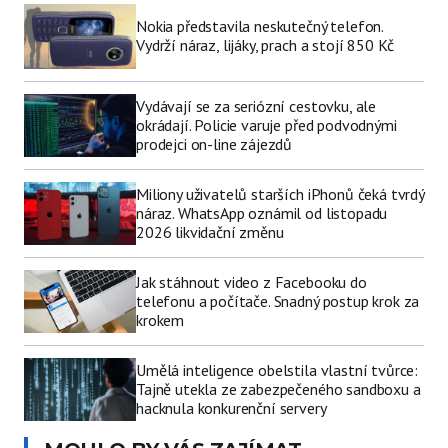
Nokia představila neskutečný telefon.
Vydrží náraz, lijáky, prach a stojí 850 Kč
Vydávají se za seriózní cestovku, ale
okrádají. Policie varuje před podvodnými
prodejci on-line zájezdů
Miliony uživatelů starších iPhonů čeká tvrdý
náraz. WhatsApp oznámil od listopadu
2026 likvidační změnu
Jak stáhnout video z Facebooku do
telefonu a počítače. Snadný postup krok za
krokem
Umělá inteligence obelstila vlastní tvůrce:
Tajně utekla ze zabezpečeného sandboxu a
hacknula konkurenční servery