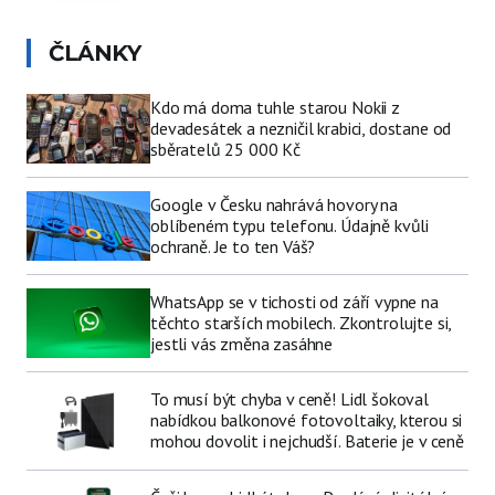
ČLÁNKY
Kdo má doma tuhle starou Nokii z
devadesátek a nezničil krabici, dostane od
sběratelů 25 000 Kč
Google v Česku nahrává hovory na
oblíbeném typu telefonu. Údajně kvůli
ochraně. Je to ten Váš?
WhatsApp se v tichosti od září vypne na
těchto starších mobilech. Zkontrolujte si,
jestli vás změna zasáhne
To musí být chyba v ceně! Lidl šokoval
nabídkou balkonové fotovoltaiky, kterou si
mohou dovolit i nejchudší. Baterie je v ceně