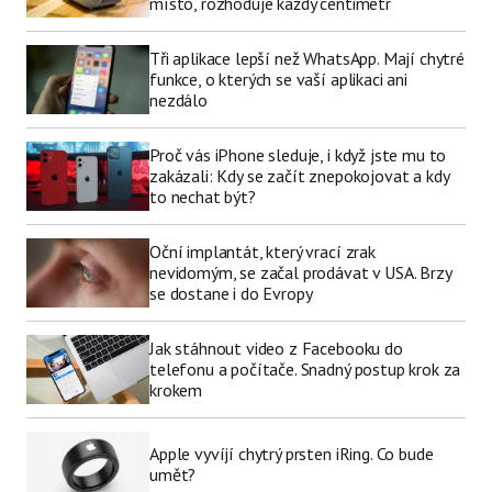
místo, rozhoduje každý centimetr
Tři aplikace lepší než WhatsApp. Mají chytré
funkce, o kterých se vaší aplikaci ani
nezdálo
Proč vás iPhone sleduje, i když jste mu to
zakázali: Kdy se začít znepokojovat a kdy
to nechat být?
Oční implantát, který vrací zrak
nevidomým, se začal prodávat v USA. Brzy
se dostane i do Evropy
Jak stáhnout video z Facebooku do
telefonu a počítače. Snadný postup krok za
krokem
Apple vyvíjí chytrý prsten iRing. Co bude
umět?