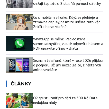
snižují teplotu o 8 stupňů pomocí střechy
Co s mobilem v horku: Když se přehřeje a
ztmavne display, nesmíte udělat tuto věc.
Zničíte ho ve vteřině
WhatsApp se mění: iPad dostane
samostatný účet, v autě odpovíte hlasem a
PDF upravíte přímo v chatu
Seznam telefonů, které v roce 2026 přijdou
o podporu. Už jimi nezaplatíte, z některých
ani nezavoláte
ČLÁNKY
O2 spustil tarif pro děti za 300 Kč. Data
nedojdou nikdy