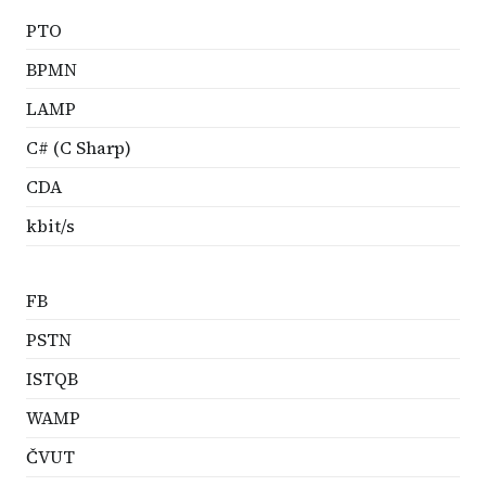
PTO
BPMN
LAMP
C# (C Sharp)
CDA
kbit/s
FB
PSTN
ISTQB
WAMP
ČVUT