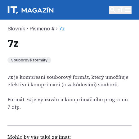
search
menu
Slovník
Písmeno #
7z
chevron_right
chevron_right
7z
Souborové formáty
7z
je kompresní souborový formát, který umožňuje
efektivní komprimaci (a zakódování) souborů.
Formát 7z je využíván u komprimačního programu
7-zip
.
Mohlo by vás také zajímat: