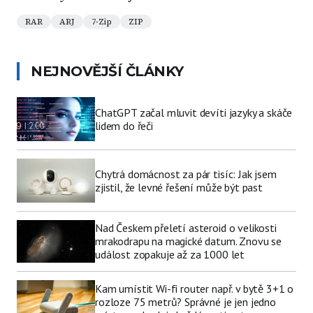
RAR
ARJ
7-Zip
ZIP
NEJNOVĚJŠÍ ČLÁNKY
ChatGPT začal mluvit devíti jazyky a skáče
lidem do řeči
Chytrá domácnost za pár tisíc: Jak jsem
zjistil, že levné řešení může být past
Nad Českem přeletí asteroid o velikosti
mrakodrapu na magické datum. Znovu se
událost zopakuje až za 1000 let
Kam umístit Wi-fi router např. v bytě 3+1 o
rozloze 75 metrů? Správné je jen jedno