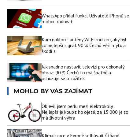
WhatsApp přidal funkci. Uživatelé iPhonů se
mohou radovat
Kam naklonit antény Wi-Fi routeru, aby byl
co nejlepší signál. 90 % Čechů věří mýtu a
škodí si
Jak snadno nastavit televizi pro dokonalý
obraz: 90 % Čechů to má špatně a
ochuzuje se o zážitek
MOHLO BY VÁS ZAJÍMAT
Objevil jsem perlu mezi elektrokoly.
Nejlepší je koupit ho ojeté, za 15 000 je to
má životní výhra
Klimatizace v Evropě selhávají. Číňané