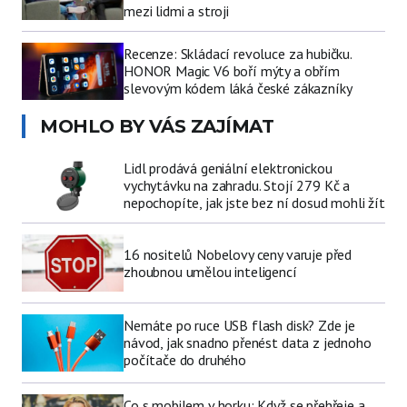
mezi lidmi a stroji
Recenze: Skládací revoluce za hubičku.
HONOR Magic V6 boří mýty a obřím
slevovým kódem láká české zákazníky
MOHLO BY VÁS ZAJÍMAT
Lidl prodává geniální elektronickou
vychytávku na zahradu. Stojí 279 Kč a
nepochopíte, jak jste bez ní dosud mohli žít
16 nositelů Nobelovy ceny varuje před
zhoubnou umělou inteligencí
Nemáte po ruce USB flash disk? Zde je
návod, jak snadno přenést data z jednoho
počítače do druhého
Co s mobilem v horku: Když se přehřeje a