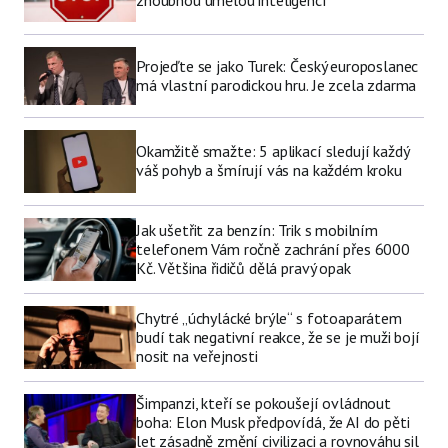
Projeďte se jako Turek: Český europoslanec
má vlastní parodickou hru. Je zcela zdarma
Okamžitě smažte: 5 aplikací sledují každý
váš pohyb a šmírují vás na každém kroku
Jak ušetřit za benzín: Trik s mobilním
telefonem Vám ročně zachrání přes 6000
Kč. Většina řidičů dělá pravý opak
Chytré „úchylácké brýle“ s fotoaparátem
budí tak negativní reakce, že se je muži bojí
nosit na veřejnosti
Šimpanzi, kteří se pokoušejí ovládnout
boha: Elon Musk předpovídá, že AI do pěti
let zásadně změní civilizaci a rovnováhu sil