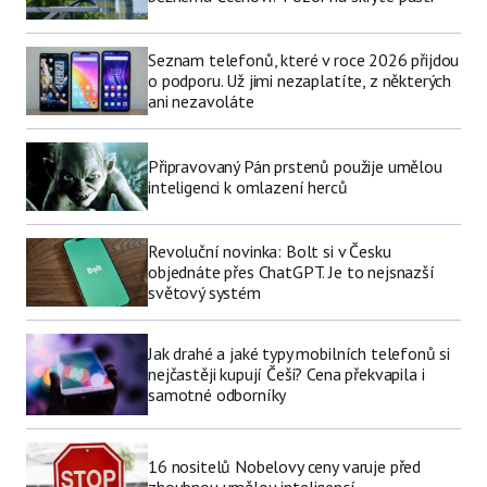
Seznam telefonů, které v roce 2026 přijdou
o podporu. Už jimi nezaplatíte, z některých
ani nezavoláte
Připravovaný Pán prstenů použije umělou
inteligenci k omlazení herců
Revoluční novinka: Bolt si v Česku
objednáte přes ChatGPT. Je to nejsnazší
světový systém
Jak drahé a jaké typy mobilních telefonů si
nejčastěji kupují Češi? Cena překvapila i
samotné odborníky
16 nositelů Nobelovy ceny varuje před
zhoubnou umělou inteligencí