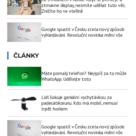
ztmavne display, nesmíte udělat tuto věc.
Zničíte ho ve vteřině
Google spustil v Česku zcela nový způsob
vyhledávání. Revoluční novinka mění vše
ČLÁNKY
Máte pomalý telefon? Nejspíš za to může
WhatsApp. Udělejte toto
Lidl šokuje geniální vychytávkou za
padesátikorunu. Kdo má mobil, nemusí
trpět horkem
Google spustil v Česku zcela nový způsob
vyhledávání. Revoluční novinka mění vše