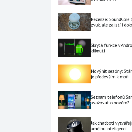
Recenze: SoundCore S
zvuk, ale zajistí i do
Skrytá funkce v Andro
kliknutí
Nový hit sezóny: Stáh
je především k moři
Seznam telefonů Sams
uvažovat o novém?
Jak chatboti vytvářej
umělou inteligencí