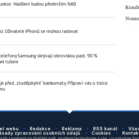
nkce: Nadšení budou především řidiči
Kondu
Nomo
ci. Uživatelé iPhonů se mohou radovat
 telefony Samsung skrývají obrovskou past. 90 %
ni tušení
je před „zlodějskými“ bankomaty. Připraví vás o tisíce
ěru
el webu
Redakce
Reklama
RSS kanál
Vše
ásady zpracování osobních údajů
Cookies
Kontak
zín zaměřený na digitální svět, moderní technologie a vše, co ovlivňuje život