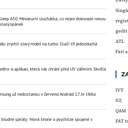
Singl
leep A30. Miniaturní sluchátka, co nejen dokonale nesou
regis
konalý spánek
gedit
ATL
idu zrychlí starý mobil na turbo. Stačí tři jednoduchá
Fait 
něte si aplikaci, která vás chrání před UV zářením. Skvělá
Z
IVT
ung už nedostanou v červenci Android 17. Je třeba
NZ
QAM
í bludné spirály: Nová teorie o psychóze spojené s
FAT t