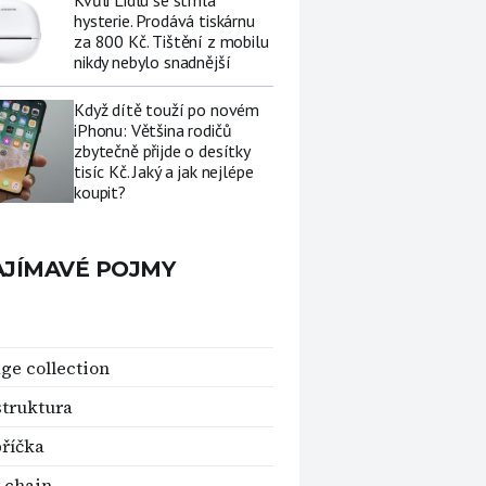
Kvůli Lidlu se strhla
hysterie. Prodává tiskárnu
za 800 Kč. Tištění z mobilu
nikdy nebylo snadnější
Když dítě touží po novém
iPhonu: Většina rodičů
zbytečně přijde o desítky
tisíc Kč. Jaký a jak nejlépe
koupit?
AJÍMAVÉ POJMY
ge collection
struktura
říčka
 chain