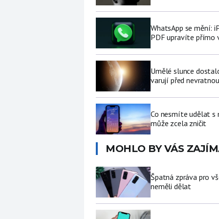
WhatsApp se mění: i
PDF upravíte přímo 
Umělé slunce dostalo 
varují před nevratno
Co nesmíte udělat s
může zcela zničit
MOHLO BY VÁS ZAJÍM
Špatná zpráva pro vš
neměli dělat