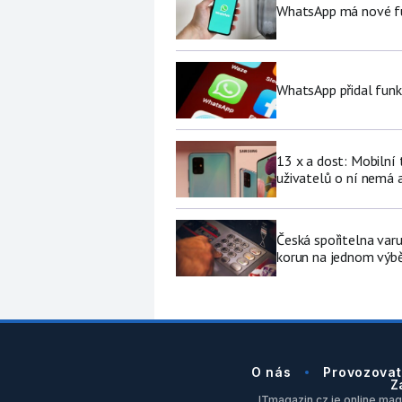
WhatsApp má nové fu
WhatsApp přidal funk
13 x a dost: Mobilní
uživatelů o ní nemá a
Česká spořitelna varu
korun na jednom výb
O nás
Provozovat
Z
ITmagazin.cz je online maga