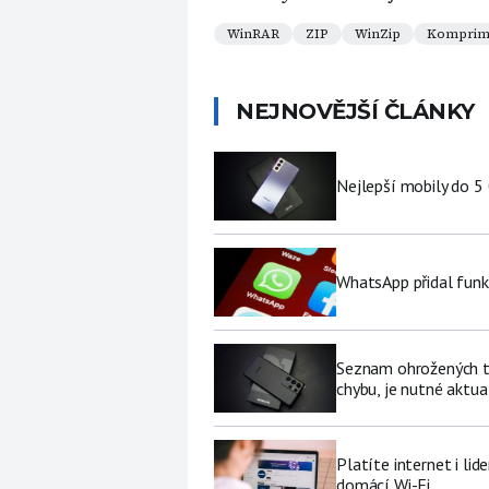
WinRAR
ZIP
WinZip
Komprim
NEJNOVĚJŠÍ ČLÁNKY
Nejlepší mobily do 5
WhatsApp přidal funk
Seznam ohrožených te
chybu, je nutné aktua
Platíte internet i li
domácí Wi-Fi