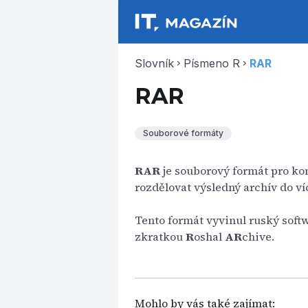
Slovník
Písmeno R
RAR
chevron_right
chevron_right
RAR
Souborové formáty
RAR
je souborový formát pro ko
rozdělovat výsledný archív do ví
Tento formát vyvinul ruský soft
zkratkou
R
oshal
AR
chive.
Mohlo by vás také zajímat: