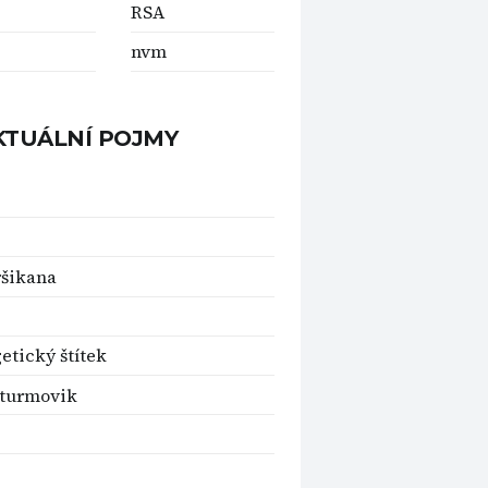
RSA
nvm
KTUÁLNÍ POJMY
šikana
etický štítek
Sturmovik