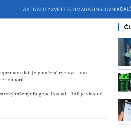
DALŠ
AKTUALITY
SVĚT
TECH
MAGAZÍN
SLOVNÍK
Č
mprimaci dat. Je poměrně rychlý a umí
ce souborů.
warový inženýr
Eugene Roshal
- RAR je vlastně