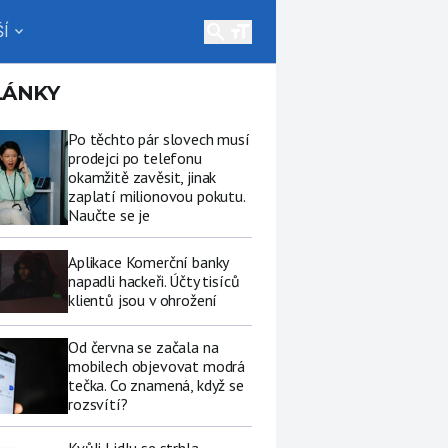
search
Í
expand_more
LÁNKY
Po těchto pár slovech musí
prodejci po telefonu
okamžitě zavěsit, jinak
zaplatí milionovou pokutu.
Naučte se je
Aplikace Komerční banky
napadli hackeři. Účty tisíců
klientů jsou v ohrožení
Od června se začala na
mobilech objevovat modrá
tečka. Co znamená, když se
rozsvítí?