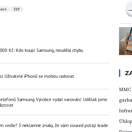
ace
ZIP
 000 Kč: Kdo koupí Samsung, neudělá chybu
Z
ci. Uživatelé iPhonů se mohou radovat
MMC
lefonů Samsung. Výrobce vydal varování: Udělali jsme
garba
lizovat
Infra
Úhlop
dem vedle? 3 neklamné znaky, že vám soused potají krade
Daisy