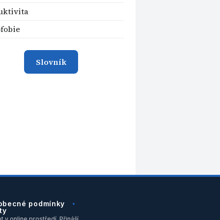
ktivita
fobie
Slovník
obecné podmínky
ty
 v online prostředí. Přináší