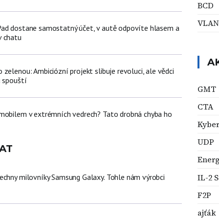
BCD
VLAN
Pad dostane samostatný účet, v autě odpovíte hlasem a
v chatu
A
zelenou: Ambiciózní projekt slibuje revoluci, ale vědci
u spouští
GMT
CTA
 mobilem v extrémních vedrech? Tato drobná chyba ho
Kyber
UDP
AT
Energ
IL-2 
echny milovníky Samsung Galaxy. Tohle nám výrobci
F2P
ajťák