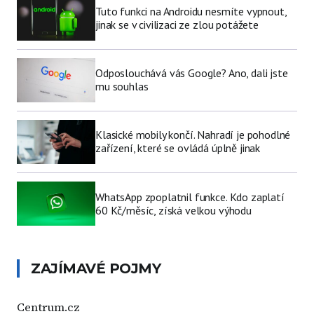
Tuto funkci na Androidu nesmíte vypnout,
jinak se v civilizaci ze zlou potážete
Odposlouchává vás Google? Ano, dali jste
mu souhlas
Klasické mobily končí. Nahradí je pohodlné
zařízení, které se ovládá úplně jinak
WhatsApp zpoplatnil funkce. Kdo zaplatí
60 Kč/měsíc, získá velkou výhodu
ZAJÍMAVÉ POJMY
Centrum.cz