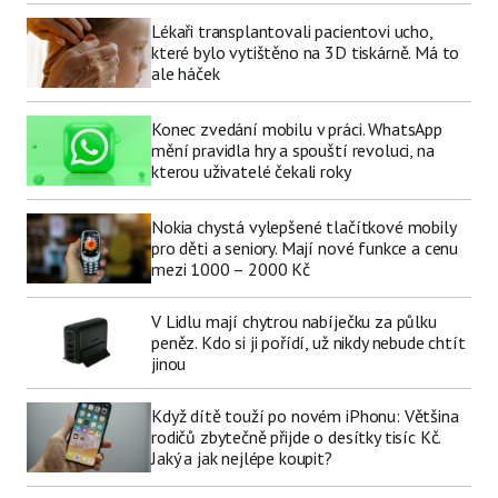
Lékaři transplantovali pacientovi ucho,
které bylo vytištěno na 3D tiskárně. Má to
ale háček
Konec zvedání mobilu v práci. WhatsApp
mění pravidla hry a spouští revoluci, na
kterou uživatelé čekali roky
Nokia chystá vylepšené tlačítkové mobily
pro děti a seniory. Mají nové funkce a cenu
mezi 1000 – 2000 Kč
V Lidlu mají chytrou nabíječku za půlku
peněz. Kdo si ji pořídí, už nikdy nebude chtít
jinou
Když dítě touží po novém iPhonu: Většina
rodičů zbytečně přijde o desítky tisíc Kč.
Jaký a jak nejlépe koupit?