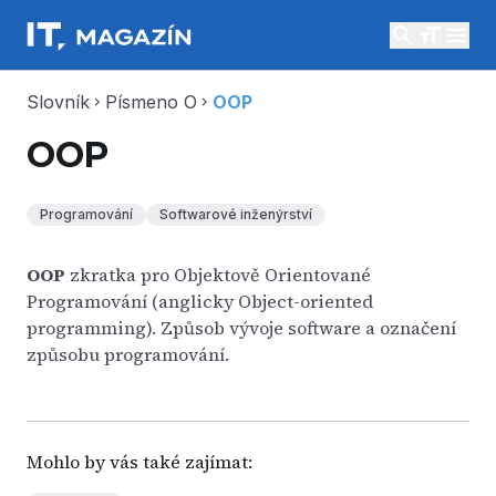
search
menu
Slovník
Písmeno O
OOP
chevron_right
chevron_right
OOP
Programování
Softwarové inženýrství
OOP
zkratka pro Objektově Orientované
Programování (anglicky Object-oriented
programming). Způsob vývoje software a označení
způsobu programování.
Mohlo by vás také zajímat: