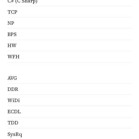
C# (C Sharp)
TCP
NP
BPS
HW
WFH
AVG
DDR
WiDi
ECDL
TDD
SysRq