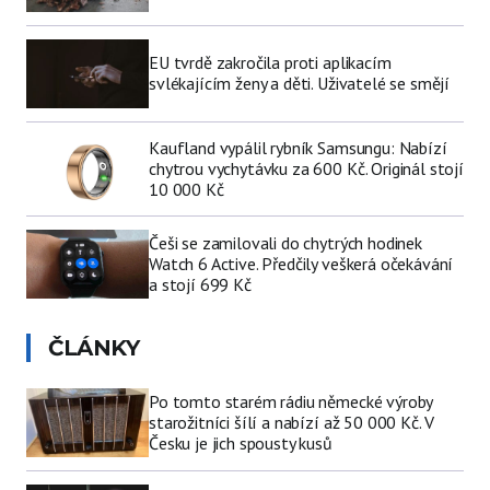
EU tvrdě zakročila proti aplikacím
svlékajícím ženy a děti. Uživatelé se smějí
Kaufland vypálil rybník Samsungu: Nabízí
chytrou vychytávku za 600 Kč. Originál stojí
10 000 Kč
Češi se zamilovali do chytrých hodinek
Watch 6 Active. Předčily veškerá očekávání
a stojí 699 Kč
ČLÁNKY
Po tomto starém rádiu německé výroby
starožitníci šílí a nabízí až 50 000 Kč. V
Česku je jich spousty kusů