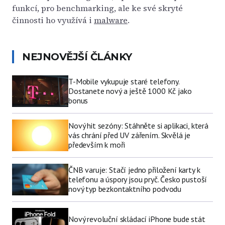
funkcí, pro benchmarking, ale ke své skryté
činnosti ho využívá i
malware
.
NEJNOVĚJŠÍ ČLÁNKY
T-Mobile vykupuje staré telefony.
Dostanete nový a ještě 1000 Kč jako
bonus
Nový hit sezóny: Stáhněte si aplikaci, která
vás chrání před UV zářením. Skvělá je
především k moři
ČNB varuje: Stačí jedno přiložení karty k
telefonu a úspory jsou pryč. Česko pustoší
nový typ bezkontaktního podvodu
Nový revoluční skládací iPhone bude stát