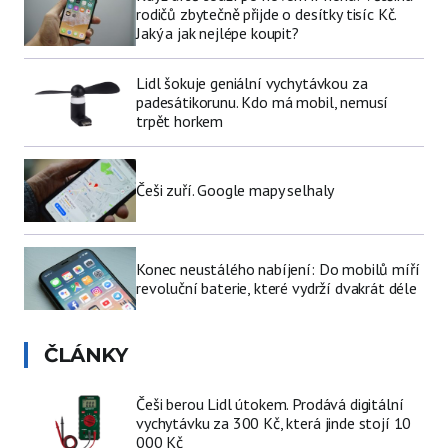
rodičů zbytečně přijde o desítky tisíc Kč.
Jaký a jak nejlépe koupit?
Lidl šokuje geniální vychytávkou za
padesátikorunu. Kdo má mobil, nemusí
trpět horkem
Češi zuří. Google mapy selhaly
Konec neustálého nabíjení: Do mobilů míří
revoluční baterie, které vydrží dvakrát déle
ČLÁNKY
Češi berou Lidl útokem. Prodává digitální
vychytávku za 300 Kč, která jinde stojí 10
000 Kč