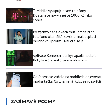
T-Mobile vykupuje staré telefony.
Dostanete nový a ještě 1000 Kč jako
bonus
Po těchto pár slovech musí prodejci po
telefonu okamžitě zavěsit, jinak zaplatí
milionovou pokutu. Naučte se je
Aplikace Komerční banky napadli hackeři.
Účty tisíců klientů jsou v ohrožení
Od června se začala na mobilech objevovat
modrá tečka. Co znamená, když se rozsvítí?
ZAJÍMAVÉ POJMY