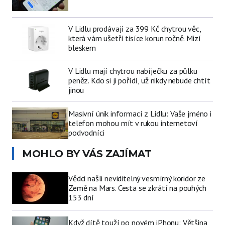
V Lidlu prodávají za 399 Kč chytrou věc,
která vám ušetří tisíce korun ročně. Mizí
bleskem
V Lidlu mají chytrou nabíječku za půlku
peněz. Kdo si ji pořídí, už nikdy nebude chtít
jinou
Masivní únik informací z Lidlu: Vaše jméno i
telefon mohou mít v rukou internetoví
podvodníci
MOHLO BY VÁS ZAJÍMAT
Vědci našli neviditelný vesmírný koridor ze
Země na Mars. Cesta se zkrátí na pouhých
153 dní
Když dítě touží po novém iPhonu: Většina