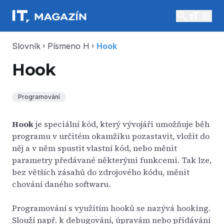
search
menu
Slovník
Písmeno H
Hook
chevron_right
chevron_right
Hook
Programování
Hook
je speciální kód, který vývojáři umožňuje běh
programu v určitém okamžiku pozastavit, vložit do
něj a v něm spustit vlastní kód, nebo měnit
parametry předávané některými funkcemi. Tak lze,
bez větších zásahů do zdrojového kódu, měnit
chování daného softwaru.
Programování s využitím hooků se nazývá hooking.
Slouží např. k debugování, úpravám nebo přidávání