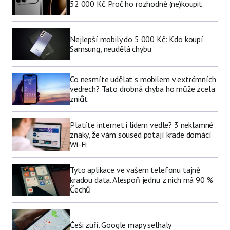
52 000 Kč. Proč ho rozhodně (ne)koupit
Nejlepší mobily do 5 000 Kč: Kdo koupí
Samsung, neudělá chybu
Co nesmíte udělat s mobilem v extrémních
vedrech? Tato drobná chyba ho může zcela
zničit
Platíte internet i lidem vedle? 3 neklamné
znaky, že vám soused potají krade domácí
Wi-Fi
Tyto aplikace ve vašem telefonu tajně
kradou data. Alespoň jednu z nich má 90 %
Čechů
Češi zuří. Google mapy selhaly