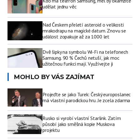
Kdo má telefon Samsung, měl by okamžitě
udělat jednu věc
Nad Českem přeletí asteroid o velikosti
mrakodrapu na magické datum. Znovu se
událost zopakuje až za 1000 let
Dvě šipky na symbolu Wi-Fi na telefonech
Samsung. 90 % Čechů netuší, jak moc
užitečnou funkci mají. Využívejte ji
MOHLO BY VÁS ZAJÍMAT
Projeďte se jako Turek: Český europoslanec
má vlastní parodickou hru. Je zcela zdarma
Rusko si vyrobí vlastní Starlink. Zatím
působí jako směšná kopie Muskova
projektu