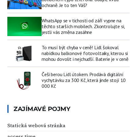
ochraně. Je to ten Váš?
WhatsApp se v tichosti od září vypne na
těchto starších mobilech. Zkontrolujte si,
jestli vás změna zasáhne
To musí být chyba v ceně! Lidl šokoval
nabídkou balkonové fotovoltaiky, kterou si
mohou dovolit i nejchudší. Baterie je v ceně
Češi berou Lidl útokem. Prodává digitální
vychytávku za 300 Kč, která jinde stojí 10
000 Kč
ZAJÍMAVÉ POJMY
Statická webová stránka
access time