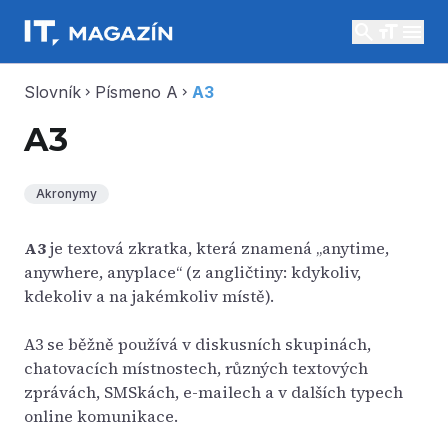
search
menu
Slovník
Písmeno A
A3
chevron_right
chevron_right
A3
Akronymy
A3
je textová zkratka, která znamená „anytime,
anywhere, anyplace“ (z angličtiny: kdykoliv,
kdekoliv a na jakémkoliv místě).
A3 se běžně používá v diskusních skupinách,
chatovacích místnostech, různých textových
zprávách, SMSkách, e-mailech a v dalších typech
online komunikace.