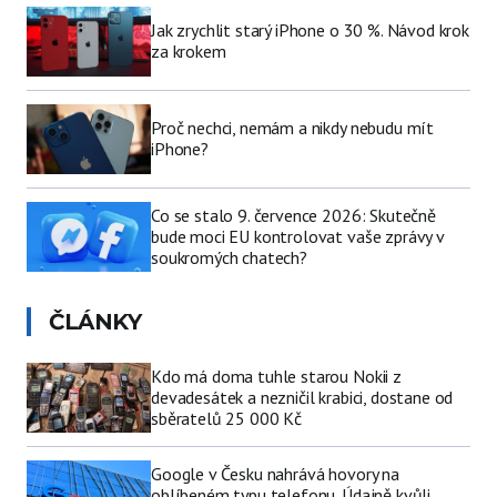
Jak zrychlit starý iPhone o 30 %. Návod krok
za krokem
Proč nechci, nemám a nikdy nebudu mít
iPhone?
Co se stalo 9. července 2026: Skutečně
bude moci EU kontrolovat vaše zprávy v
soukromých chatech?
ČLÁNKY
Kdo má doma tuhle starou Nokii z
devadesátek a nezničil krabici, dostane od
sběratelů 25 000 Kč
Google v Česku nahrává hovory na
oblíbeném typu telefonu. Údajně kvůli