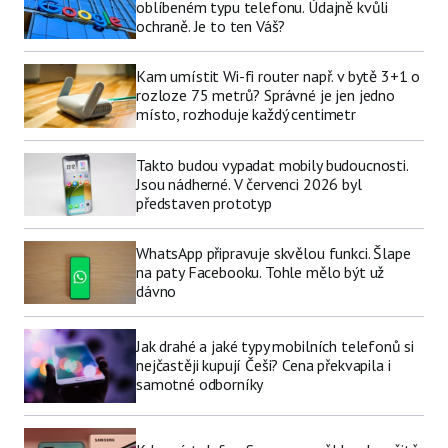
oblíbeném typu telefonu. Údajně kvůli
ochraně. Je to ten Váš?
Kam umístit Wi-fi router např. v bytě 3+1 o
rozloze 75 metrů? Správné je jen jedno
místo, rozhoduje každý centimetr
Takto budou vypadat mobily budoucnosti.
Jsou nádherné. V červenci 2026 byl
představen prototyp
WhatsApp připravuje skvělou funkci. Šlape
na paty Facebooku. Tohle mělo být už
dávno
Jak drahé a jaké typy mobilních telefonů si
nejčastěji kupují Češi? Cena překvapila i
samotné odborníky