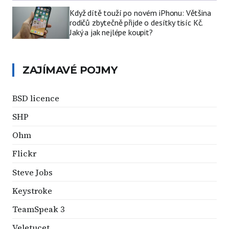
Když dítě touží po novém iPhonu: Většina
rodičů zbytečně přijde o desítky tisíc Kč.
Jaký a jak nejlépe koupit?
ZAJÍMAVÉ POJMY
BSD licence
SHP
Ohm
Flickr
Steve Jobs
Keystroke
TeamSpeak 3
Veletucet