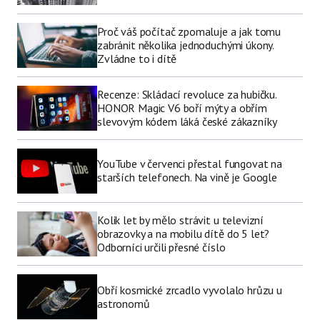
Proč váš počítač zpomaluje a jak tomu
zabránit několika jednoduchými úkony.
Zvládne to i dítě
Recenze: Skládací revoluce za hubičku.
HONOR Magic V6 boří mýty a obřím
slevovým kódem láká české zákazníky
YouTube v červenci přestal fungovat na
starších telefonech. Na vině je Google
Kolik let by mělo strávit u televizní
obrazovky a na mobilu dítě do 5 let?
Odborníci určili přesné číslo
Obří kosmické zrcadlo vyvolalo hrůzu u
astronomů