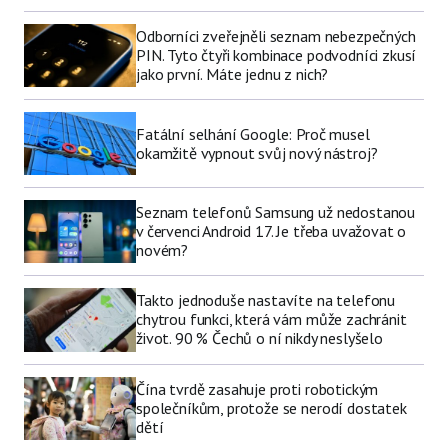
Odborníci zveřejněli seznam nebezpečných
PIN. Tyto čtyři kombinace podvodníci zkusí
jako první. Máte jednu z nich?
Fatální selhání Google: Proč musel
okamžitě vypnout svůj nový nástroj?
Seznam telefonů Samsung už nedostanou
v červenci Android 17. Je třeba uvažovat o
novém?
Takto jednoduše nastavíte na telefonu
chytrou funkci, která vám může zachránit
život. 90 % Čechů o ní nikdy neslyšelo
Čína tvrdě zasahuje proti robotickým
společníkům, protože se nerodí dostatek
dětí