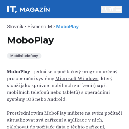
search
menu
Slovník
Písmeno M
MoboPlay
chevron_right
chevron_right
MoboPlay
Mobilní telefony
MoboPlay
- jedná se o počítačový program určený
pro operační systémy
Microsoft Windows
, který
slouží jako správce mobilních zařízení (např.
mobilních telefonů nebo tabletů) s operačními
systémy
iOS
nebo
Android
.
Prostřednictvím MoboPlay můžete na svém počítači
aktualizovat svá zařízení a aplikace v nich,
zálohovat do počítače data z těchto zařízení,