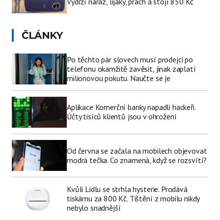
Vydrží náraz, lijáky, prach a stojí 850 Kč
ČLÁNKY
Po těchto pár slovech musí prodejci po
telefonu okamžitě zavěsit, jinak zaplatí
milionovou pokutu. Naučte se je
Aplikace Komerční banky napadli hackeři.
Účty tisíců klientů jsou v ohrožení
Od června se začala na mobilech objevovat
modrá tečka. Co znamená, když se rozsvítí?
Kvůli Lidlu se strhla hysterie. Prodává
tiskárnu za 800 Kč. Tištění z mobilu nikdy
nebylo snadnější