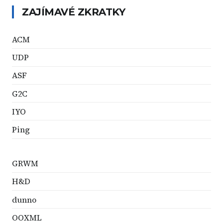
ZAJÍMAVÉ ZKRATKY
ACM
UDP
ASF
G2C
IYO
Ping
GRWM
H&D
dunno
OOXML