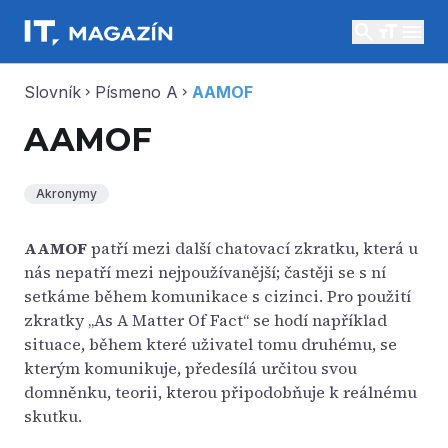
search
menu
Slovník
Písmeno A
AAMOF
chevron_right
chevron_right
AAMOF
Akronymy
AAMOF
patří mezi další chatovací zkratku, která u
nás nepatří mezi nejpoužívanější; častěji se s ní
setkáme během komunikace s cizinci. Pro použití
zkratky „As A Matter Of Fact“ se hodí například
situace, během které uživatel tomu druhému, se
kterým komunikuje, předesílá určitou svou
domněnku, teorii, kterou připodobňuje k reálnému
skutku.