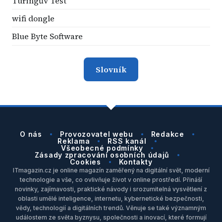
Turingův Test
wifi dongle
Blue Byte Software
Slovník
O nás
Provozovatel webu
Redakce
Reklama
RSS kanál
Všeobecné podmínky
Zásady zpracování osobních údajů
Cookies
Kontakty
ITmagazin.cz je online magazín zaměřený na digitální svět, moderní
technologie a vše, co ovlivňuje život v online prostředí. Přináší
novinky, zajímavosti, praktické návody i srozumitelná vysvětlení z
oblasti umělé inteligence, internetu, kybernetické bezpečnosti,
vědy, technologií a digitálních trendů. Věnuje se také významným
událostem ze světa byznysu, společnosti a inovací, které formují