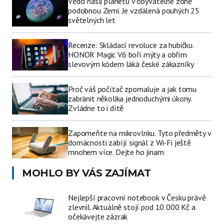
Vědci našli planetu v obyvatelné zóně
podobnou Zemi. Je vzdálená pouhých 25
světelných let
Recenze: Skládací revoluce za hubičku.
HONOR Magic V6 boří mýty a obřím
slevovým kódem láká české zákazníky
Proč váš počítač zpomaluje a jak tomu
zabránit několika jednoduchými úkony.
Zvládne to i dítě
Zapomeňte na mikrovlnku. Tyto předměty v
domácnosti zabíjí signál z Wi-Fi ještě
mnohem více. Dejte ho jinam
MOHLO BY VÁS ZAJÍMAT
Nejlepší pracovní notebook v Česku právě
zlevnil. Aktuálně stojí pod 10 000 Kč a
očekávejte zázrak