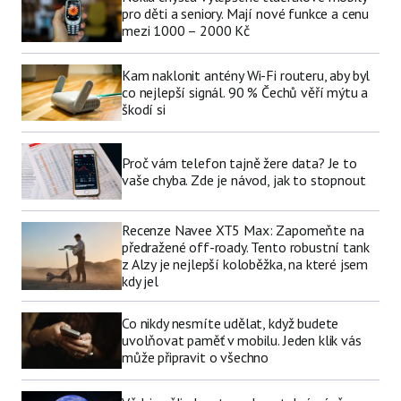
pro děti a seniory. Mají nové funkce a cenu
mezi 1000 – 2000 Kč
Kam naklonit antény Wi-Fi routeru, aby byl
co nejlepší signál. 90 % Čechů věří mýtu a
škodí si
Proč vám telefon tajně žere data? Je to
vaše chyba. Zde je návod, jak to stopnout
Recenze Navee XT5 Max: Zapomeňte na
předražené off-roady. Tento robustní tank
z Alzy je nejlepší koloběžka, na které jsem
kdy jel
Co nikdy nesmíte udělat, když budete
uvolňovat paměť v mobilu. Jeden klik vás
může připravit o všechno