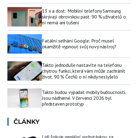
13 x a dost: Mobilní telefony Samsung
skrývají obrovskou past. 90 % uživatelů o
ní nemá ani tušení
Fatální selhání Google: Proč musel
okamžitě vypnout svůj nový nástroj?
Takto jednoduše nastavíte na telefonu
chytrou funkci, která vám může zachránit
život. 90 % Čechů o ní nikdy neslyšelo
Takto budou vypadat mobily budoucnosti.
Jsou nádherné. V červenci 2026 byl
představen prototyp
ČLÁNKY
Lidl šokuje geniální vychytávkou za