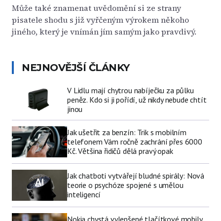
Může také znamenat uvědomění si ze strany
pisatele shodu s již vyřčeným výrokem někoho
jiného, který je vnímán jím samým jako pravdivý.
NEJNOVĚJŠÍ ČLÁNKY
V Lidlu mají chytrou nabíječku za půlku
peněz. Kdo si ji pořídí, už nikdy nebude chtít
jinou
Jak ušetřit za benzín: Trik s mobilním
telefonem Vám ročně zachrání přes 6000
Kč. Většina řidičů dělá pravý opak
Jak chatboti vytvářejí bludné spirály: Nová
teorie o psychóze spojené s umělou
inteligencí
Nokia chystá vylepšené tlačítkové mobily