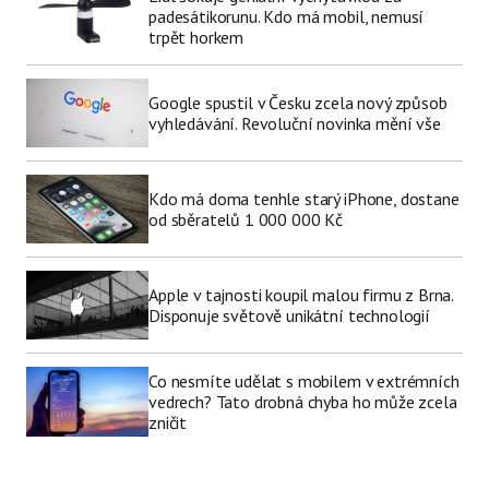
padesátikorunu. Kdo má mobil, nemusí
trpět horkem
Google spustil v Česku zcela nový způsob
vyhledávání. Revoluční novinka mění vše
Kdo má doma tenhle starý iPhone, dostane
od sběratelů 1 000 000 Kč
Apple v tajnosti koupil malou firmu z Brna.
Disponuje světově unikátní technologií
Co nesmíte udělat s mobilem v extrémních
vedrech? Tato drobná chyba ho může zcela
zničit