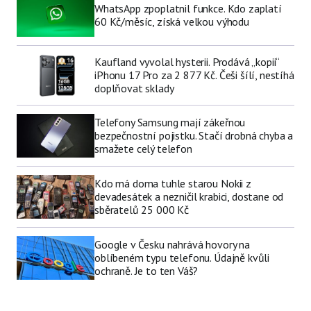
WhatsApp zpoplatnil funkce. Kdo zaplatí
60 Kč/měsíc, získá velkou výhodu
Kaufland vyvolal hysterii. Prodává „kopii“
iPhonu 17 Pro za 2 877 Kč. Češi šílí, nestíhá
doplňovat sklady
Telefony Samsung mají zákeřnou
bezpečnostní pojistku. Stačí drobná chyba a
smažete celý telefon
Kdo má doma tuhle starou Nokii z
devadesátek a nezničil krabici, dostane od
sběratelů 25 000 Kč
Google v Česku nahrává hovory na
oblíbeném typu telefonu. Údajně kvůli
ochraně. Je to ten Váš?