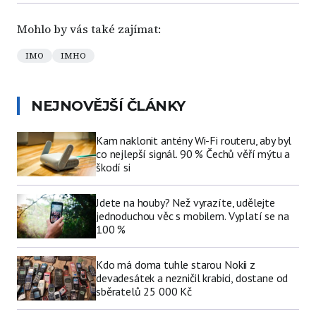
Mohlo by vás také zajímat:
IMO
IMHO
NEJNOVĚJŠÍ ČLÁNKY
Kam naklonit antény Wi-Fi routeru, aby byl
co nejlepší signál. 90 % Čechů věří mýtu a
škodí si
Jdete na houby? Než vyrazíte, udělejte
jednoduchou věc s mobilem. Vyplatí se na
100 %
Kdo má doma tuhle starou Nokii z
devadesátek a nezničil krabici, dostane od
sběratelů 25 000 Kč