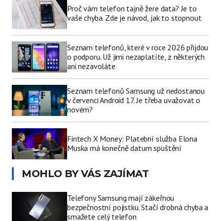
Proč vám telefon tajně žere data? Je to
vaše chyba. Zde je návod, jak to stopnout
Seznam telefonů, které v roce 2026 přijdou
o podporu. Už jimi nezaplatíte, z některých
ani nezavoláte
Seznam telefonů Samsung už nedostanou
v červenci Android 17. Je třeba uvažovat o
novém?
Fintech X Money: Platební služba Elona
Muska má konečně datum spuštění
MOHLO BY VÁS ZAJÍMAT
Telefony Samsung mají zákeřnou
bezpečnostní pojistku. Stačí drobná chyba a
smažete celý telefon