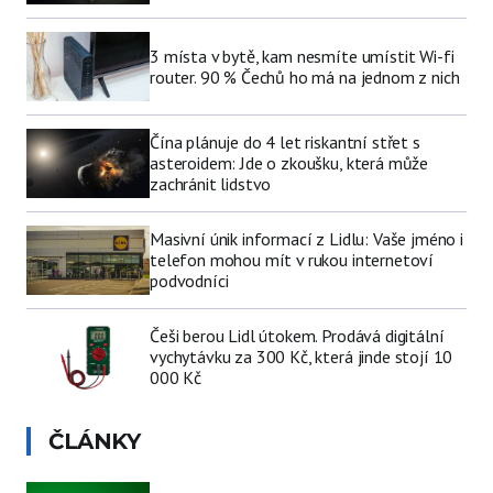
3 místa v bytě, kam nesmíte umístit Wi-fi
router. 90 % Čechů ho má na jednom z nich
Čína plánuje do 4 let riskantní střet s
asteroidem: Jde o zkoušku, která může
zachránit lidstvo
Masivní únik informací z Lidlu: Vaše jméno i
telefon mohou mít v rukou internetoví
podvodníci
Češi berou Lidl útokem. Prodává digitální
vychytávku za 300 Kč, která jinde stojí 10
000 Kč
ČLÁNKY