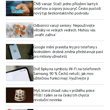
ČNB varuje: Stačí jedno přiložení karty k
telefonu a úspory jsou pryč. Česko pustoší
nový typ bezkontaktního podvodu
Odborníci varují seniory: Nepoužívejte
větráky ve velkých vedrech. Mohou vás
„uvařit zaživa“
Google mění pravidla hry pro telefony s
Androidem: drobná změna představuje past
pro miliony uživatelů
Dvě šipky na symbolu Wi-Fi na telefonech
Samsung. 90 % Čechů netuší, jak moc
užitečnou funkci mají. Využívejte ji
Myš, která chladí ruku v průběhu práce.
Příští týden se na český trh chystá
revoluční novinka