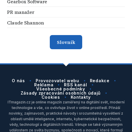
Gearbox Software
PR manažer
Claude Shannon
Slovník
O nás
Provozovatel webu
Redakce
Reklama
RSS kanál
Všeobecné podmínky
Zásady zpracování osobních údajů
Cookies
Kontakty
ITmagazin.cz je online magazín zaměřený na digitální svět, moderní
technologie a vše, co ovlivňuje život v online prostředí. Přináší
novinky, zajímavosti, praktické návody i srozumitelná vysvětlení z
oblasti umělé inteligence, internetu, kybernetické bezpečnosti,
vědy, technologií a digitálních trendů. Věnuje se také významným
událostem ze světa byznysu, společnosti a inovací, které formují