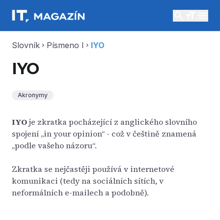
search
menu
Slovník
Písmeno I
IYO
chevron_right
chevron_right
IYO
Akronymy
IYO
je zkratka pocházející z anglického slovního
spojení „in your opinion“ - což v češtině znamená
„podle vašeho názoru“.
Zkratka se nejčastěji používá v internetové
komunikaci (tedy na sociálních sítích, v
neformálních e-mailech a podobně).