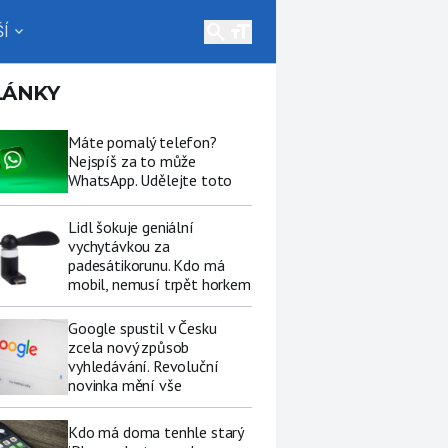
search
Í
expand_more
LÁNKY
Máte pomalý telefon?
Nejspíš za to může
WhatsApp. Udělejte toto
Lidl šokuje geniální
vychytávkou za
padesátikorunu. Kdo má
mobil, nemusí trpět horkem
Google spustil v Česku
zcela nový způsob
vyhledávání. Revoluční
novinka mění vše
Kdo má doma tenhle starý