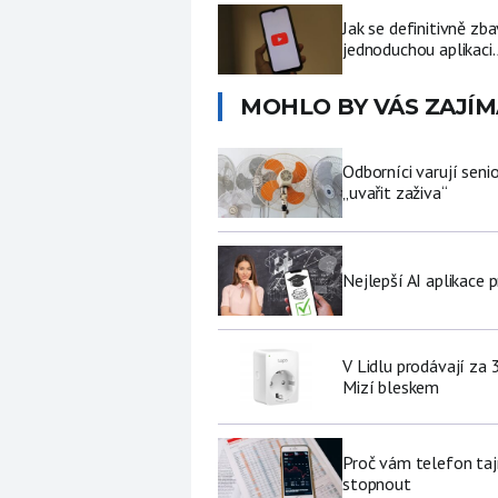
Jak se definitivně zb
jednoduchou aplikaci.
MOHLO BY VÁS ZAJÍM
Odborníci varují sen
„uvařit zaživa“
Nejlepší AI aplikace p
V Lidlu prodávají za 
Mizí bleskem
Proč vám telefon tajn
stopnout