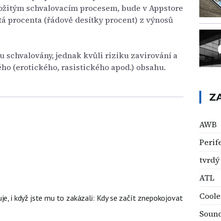
 složitým schvalovacím procesem, bude v Appstore
tá procenta (řádově desítky procent) z výnosů
u schvalovány, jednak kvůli riziku zavirování a
ho (erotického, rasistického apod.) obsahu.
Z
AWB
Perif
tvrdý
ATL
Coole
je, i když jste mu to zakázali: Kdy se začít znepokojovat
Soun