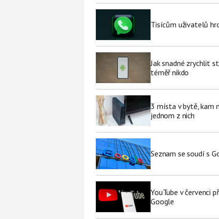
Tisícům uživatelů hr
Jak snadné zrychlit s
téměř nikdo
3 místa v bytě, kam 
jednom z nich
Seznam se soudí s Go
YouTube v červenci př
Google