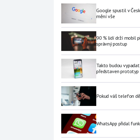
Google spustil v Čes
mění vše
90 % lidí drží mobil p
správný postup
Takto budou vypadat 
představen prototyp
Pokud váš telefon děl
WhatsApp přidal funk