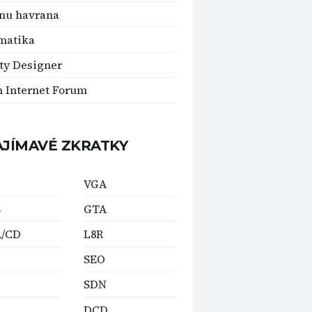
ínu havrana
matika
ity Designer
 Internet Forum
AJÍMAVÉ ZKRATKY
VGA
B
GTA
/CD
L8R
C
SEO
SDN
DCD