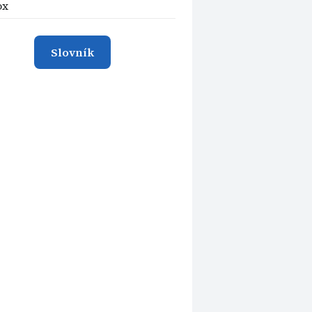
ox
Slovník