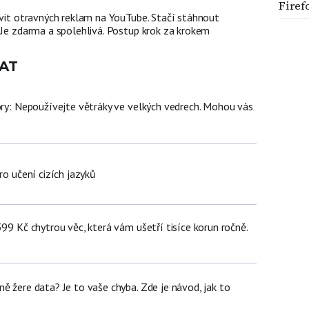
Firef
avit otravných reklam na YouTube. Stačí stáhnout
 Je zdarma a spolehlivá. Postup krok za krokem
AT
iory: Nepoužívejte větráky ve velkých vedrech. Mohou vás
ro učení cizích jazyků
399 Kč chytrou věc, která vám ušetří tisíce korun ročně.
ě žere data? Je to vaše chyba. Zde je návod, jak to