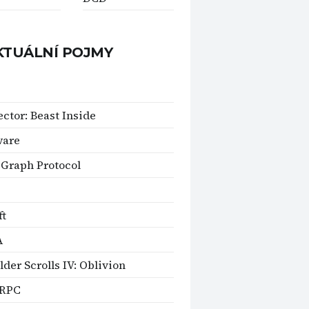
KTUÁLNÍ POJMY
ector: Beast Inside
ware
Graph Protocol
ft
A
lder Scrolls IV: Oblivion
RPC