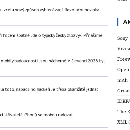
ku zcela nový způsob vyhledávání. Revoluční novinka
A
ři focení špatně. Jde o typicky český zlozvyk. Přinášíme
Sony
Vivis
Free
mobily budoucnosti. Jsou nádherné. V červenci 2026 byl
Open 
mAh
á toto, napadli ho hackeři. Je třeba okamžitě jednat
Griso
IDKF
The E
ci. Uživatelé iPhonů se mohou radovat
XML-