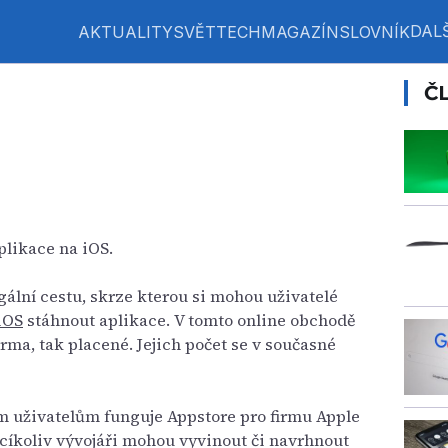
DALŠ
AKTUALITY
SVĚT
TECH
MAGAZÍN
SLOVNÍK
Č
plikace na iOS.
gální cestu, skrze kterou si mohou uživatelé
iOS
stáhnout aplikace. V tomto online obchodě
rma, tak placené. Jejich počet se v současné
m uživatelům funguje Appstore pro firmu Apple
cíkoliv vývojáři mohou vyvinout či navrhnout