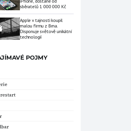
iPhone, dostane od
sběratelů 1 000 000 Kč
Apple v tajnosti koupil
malou firmu z Brna.
Disponuje světově unikátní
technologií
AJÍMAVÉ POJMY
erie
 restart
r
dbar