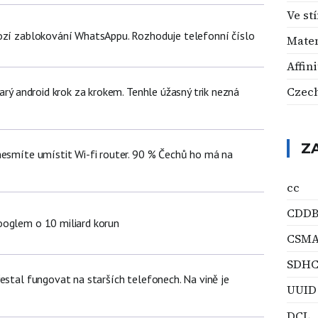
Ve st
ozí zablokování WhatsAppu. Rozhoduje telefonní číslo
Mate
Affin
Czech
tarý android krok za krokem. Tenhle úžasný trik nezná
Z
nesmíte umístit Wi-fi router. 90 % Čechů ho má na
cc
CDD
oglem o 10 miliard korun
CSMA
SDH
estal fungovat na starších telefonech. Na vině je
UUID
DCL