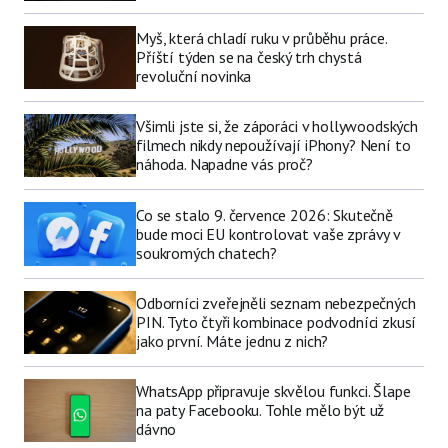
Myš, která chladí ruku v průběhu práce.
Příští týden se na český trh chystá
revoluční novinka
Všimli jste si, že záporáci v hollywoodských
filmech nikdy nepoužívají iPhony? Není to
náhoda. Napadne vás proč?
Co se stalo 9. července 2026: Skutečně
bude moci EU kontrolovat vaše zprávy v
soukromých chatech?
Odborníci zveřejněli seznam nebezpečných
PIN. Tyto čtyři kombinace podvodníci zkusí
jako první. Máte jednu z nich?
WhatsApp připravuje skvělou funkci. Šlape
na paty Facebooku. Tohle mělo být už
dávno