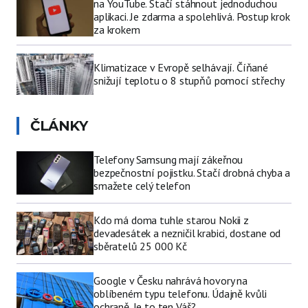
na YouTube. Stačí stáhnout jednoduchou
aplikaci. Je zdarma a spolehlivá. Postup krok
za krokem
Klimatizace v Evropě selhávají. Číňané
snižují teplotu o 8 stupňů pomocí střechy
ČLÁNKY
Telefony Samsung mají zákeřnou
bezpečnostní pojistku. Stačí drobná chyba a
smažete celý telefon
Kdo má doma tuhle starou Nokii z
devadesátek a nezničil krabici, dostane od
sběratelů 25 000 Kč
Google v Česku nahrává hovory na
oblíbeném typu telefonu. Údajně kvůli
ochraně. Je to ten Váš?