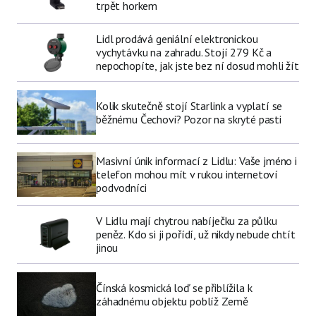
trpět horkem
Lidl prodává geniální elektronickou
vychytávku na zahradu. Stojí 279 Kč a
nepochopíte, jak jste bez ní dosud mohli žít
Kolik skutečně stojí Starlink a vyplatí se
běžnému Čechovi? Pozor na skryté pasti
Masivní únik informací z Lidlu: Vaše jméno i
telefon mohou mít v rukou internetoví
podvodníci
V Lidlu mají chytrou nabíječku za půlku
peněz. Kdo si ji pořídí, už nikdy nebude chtít
jinou
Čínská kosmická loď se přiblížila k
záhadnému objektu poblíž Země