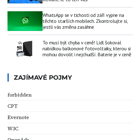
WhatsApp se v tichosti od září vypne na
těchto starších mobilech. Zkontrolujte si,
jestli vás změna zasáhne
To musí být chyba v ceně! Lidl šokoval
nabídkou balkonové fotovoltaiky, kterou si
mohou dovolit i nejchudší. Baterie je v ceně
ZAJÍMAVÉ POJMY
forbidden
CPT
Evernote
W3C
OpenAds