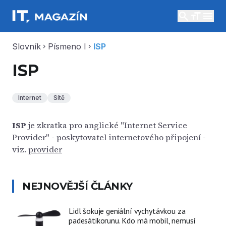
search
menu
Slovník
Písmeno I
ISP
chevron_right
chevron_right
ISP
Internet
Sítě
ISP
je zkratka pro anglické "Internet Service
Provider" - poskytovatel internetového připojení -
viz.
provider
NEJNOVĚJŠÍ ČLÁNKY
Lidl šokuje geniální vychytávkou za
padesátikorunu. Kdo má mobil, nemusí