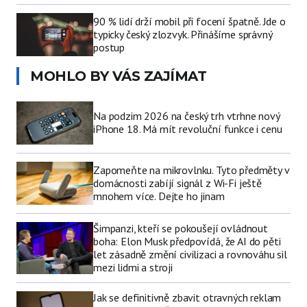
90 % lidí drží mobil při focení špatně. Jde o
typicky český zlozvyk. Přinášíme správný
postup
MOHLO BY VÁS ZAJÍMAT
Na podzim 2026 na český trh vtrhne nový
iPhone 18. Má mít revoluční funkce i cenu
Zapomeňte na mikrovlnku. Tyto předměty v
domácnosti zabíjí signál z Wi-Fi ještě
mnohem více. Dejte ho jinam
Šimpanzi, kteří se pokoušejí ovládnout
boha: Elon Musk předpovídá, že AI do pěti
let zásadně změní civilizaci a rovnováhu sil
mezi lidmi a stroji
Jak se definitivně zbavit otravných reklam