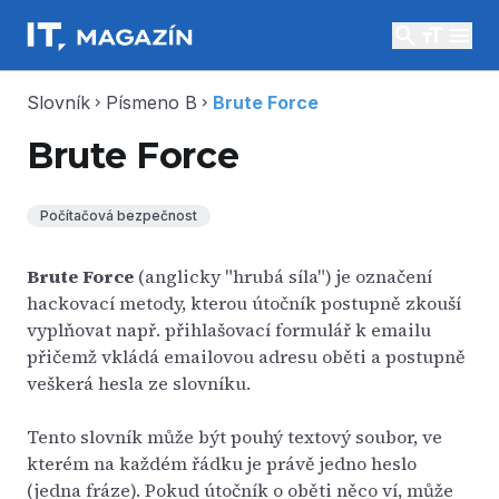
search
menu
Slovník
Písmeno B
Brute Force
chevron_right
chevron_right
Brute Force
Počítačová bezpečnost
Brute Force
(anglicky "hrubá síla") je označení
hackovací metody, kterou útočník postupně zkouší
vyplňovat např. přihlašovací formulář k emailu
přičemž vkládá emailovou adresu oběti a postupně
veškerá hesla ze slovníku.
Tento slovník může být pouhý textový soubor, ve
kterém na každém řádku je právě jedno heslo
(jedna fráze). Pokud útočník o oběti něco ví, může