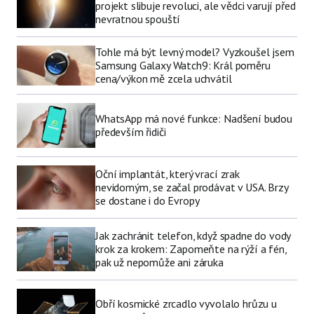
projekt slibuje revoluci, ale vědci varují před
nevratnou spouští
Tohle má být levný model? Vyzkoušel jsem
Samsung Galaxy Watch9: Král poměru
cena/výkon mě zcela uchvátil
WhatsApp má nové funkce: Nadšení budou
především řidiči
Oční implantát, který vrací zrak
nevidomým, se začal prodávat v USA. Brzy
se dostane i do Evropy
Jak zachránit telefon, když spadne do vody
krok za krokem: Zapomeňte na rýží a fén,
pak už nepomůže ani záruka
Obří kosmické zrcadlo vyvolalo hrůzu u