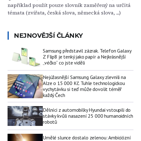
například použít pouze slovník zaměřený na určitá
témata (zvířata, česká slova, německá slova, ...)
NEJNOVĚJŠÍ ČLÁNKY
Samsung představil zázrak. Telefon Galaxy
Z Flip8 je tenký jako papír a Nejkrásnější
„véčko“ co jste viděli
Nejúžasnější Samsung Galaxy zlevnili na
Alze o 15 000 Kč. Tuhle technologickou
vychytávku si teď může dovolit téměř
každý Čech
Dělníci z automobilky Hyundai vstoupili do
stávky kvůli nasazení 25 000 humanoidních
robotů
Umělé slunce dostalo zelenou: Ambiciózní