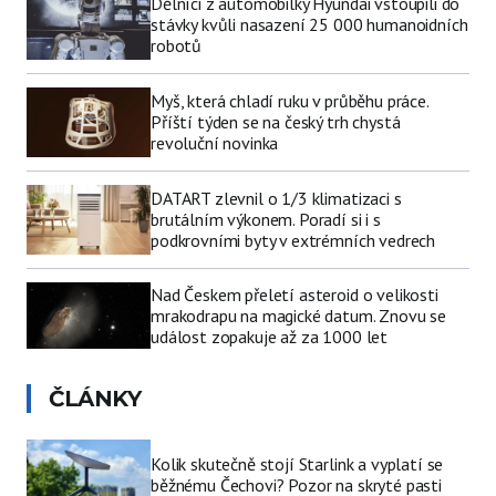
Dělníci z automobilky Hyundai vstoupili do
stávky kvůli nasazení 25 000 humanoidních
robotů
Myš, která chladí ruku v průběhu práce.
Příští týden se na český trh chystá
revoluční novinka
DATART zlevnil o 1/3 klimatizaci s
brutálním výkonem. Poradí si i s
podkrovními byty v extrémních vedrech
Nad Českem přeletí asteroid o velikosti
mrakodrapu na magické datum. Znovu se
událost zopakuje až za 1000 let
ČLÁNKY
Kolik skutečně stojí Starlink a vyplatí se
běžnému Čechovi? Pozor na skryté pasti