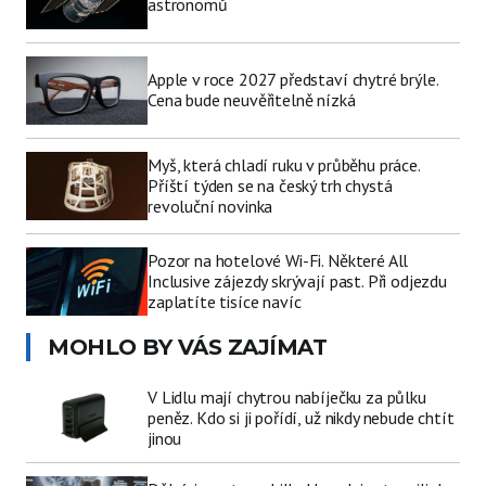
astronomů
Apple v roce 2027 představí chytré brýle.
Cena bude neuvěřitelně nízká
Myš, která chladí ruku v průběhu práce.
Příští týden se na český trh chystá
revoluční novinka
Pozor na hotelové Wi-Fi. Některé All
Inclusive zájezdy skrývají past. Při odjezdu
zaplatíte tisíce navíc
MOHLO BY VÁS ZAJÍMAT
V Lidlu mají chytrou nabíječku za půlku
peněz. Kdo si ji pořídí, už nikdy nebude chtít
jinou