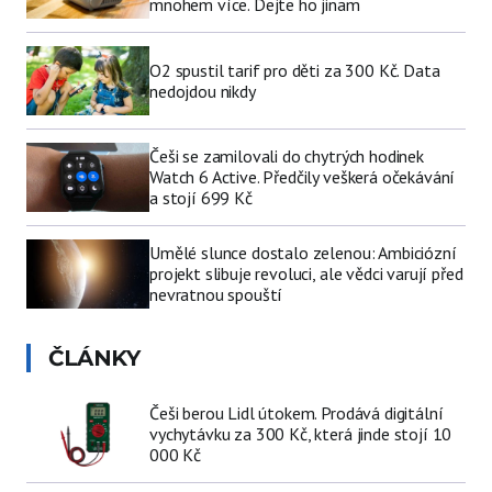
mnohem více. Dejte ho jinam
O2 spustil tarif pro děti za 300 Kč. Data
nedojdou nikdy
Češi se zamilovali do chytrých hodinek
Watch 6 Active. Předčily veškerá očekávání
a stojí 699 Kč
Umělé slunce dostalo zelenou: Ambiciózní
projekt slibuje revoluci, ale vědci varují před
nevratnou spouští
ČLÁNKY
Češi berou Lidl útokem. Prodává digitální
vychytávku za 300 Kč, která jinde stojí 10
000 Kč