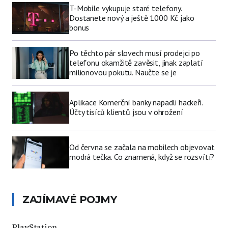
T-Mobile vykupuje staré telefony.
Dostanete nový a ještě 1000 Kč jako
bonus
Po těchto pár slovech musí prodejci po
telefonu okamžitě zavěsit, jinak zaplatí
milionovou pokutu. Naučte se je
Aplikace Komerční banky napadli hackeři.
Účty tisíců klientů jsou v ohrožení
Od června se začala na mobilech objevovat
modrá tečka. Co znamená, když se rozsvítí?
ZAJÍMAVÉ POJMY
PlayStation