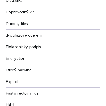
DNSSEC
Doprovodný vir
Dummy files
dvoufázové ověření
Elektronický podpis
Encryption
Etický hacking
Exploit
Fast infector virus
H4H