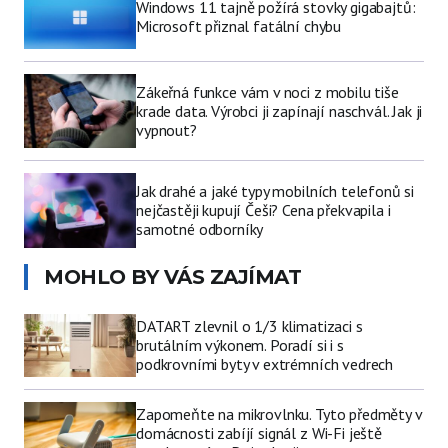
Windows 11 tajně požírá stovky gigabajtů:
Microsoft přiznal fatální chybu
Zákeřná funkce vám v noci z mobilu tiše
krade data. Výrobci ji zapínají naschvál. Jak ji
vypnout?
Jak drahé a jaké typy mobilních telefonů si
nejčastěji kupují Češi? Cena překvapila i
samotné odborníky
MOHLO BY VÁS ZAJÍMAT
DATART zlevnil o 1/3 klimatizaci s
brutálním výkonem. Poradí si i s
podkrovními byty v extrémních vedrech
Zapomeňte na mikrovlnku. Tyto předměty v
domácnosti zabíjí signál z Wi-Fi ještě