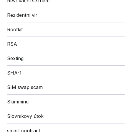
Revokační seznam
Rezidentní vir
Rootkit
RSA
Sexting
SHA-1
SIM swap scam
Skimming
Slovníkový útok
smart contract