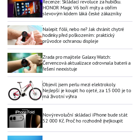
Recenze: Skládací revoluce za hubičku.
HONOR Magic V6 boří mýty a obřím
slevovým kódem láká české zákazníky
Nalepit fólii, nebo ne? Jak chránit chytré
hodinky před poškozením: praktický
průvodce ochranou displeje
Zrada pro majitele Galaxy Watch:
Červencová aktualizace odrovnala baterii a
řešení neexistuje
Objevil jsem perlu mezi elektrokoly.
Nejlepší je koupit ho ojeté, za 15 000 je to
má životní výhra
Nový revoluční skládací iPhone bude stát
52 000 Kč. Proč ho rozhodně (ne)koupit