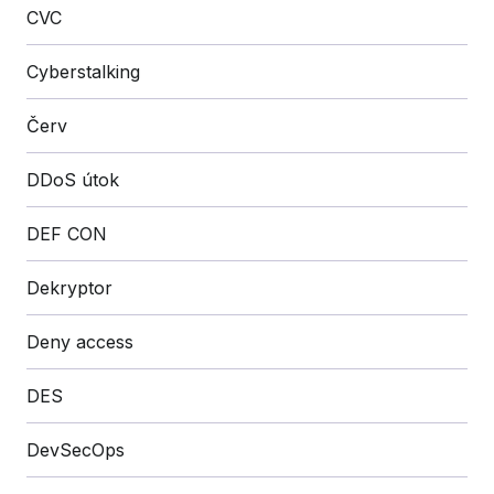
CVC
Cyberstalking
Červ
DDoS útok
DEF CON
Dekryptor
Deny access
DES
DevSecOps