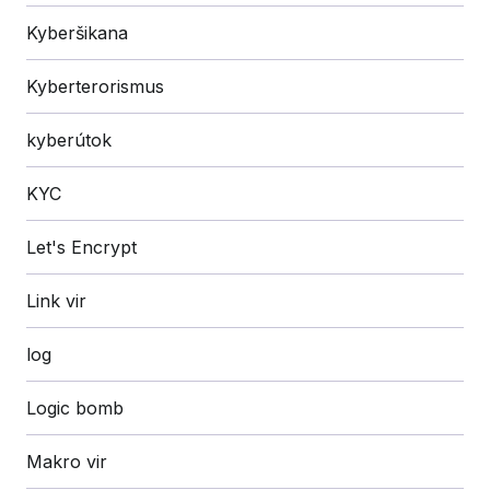
Kyberšikana
Kyberterorismus
kyberútok
KYC
Let's Encrypt
Link vir
log
Logic bomb
Makro vir