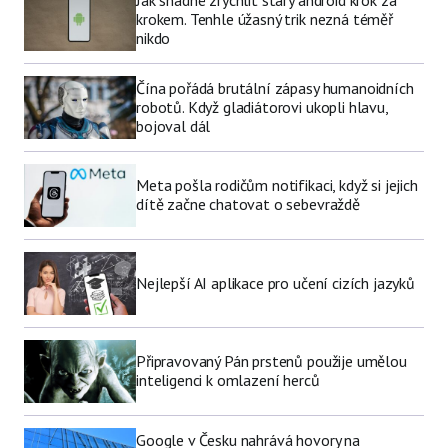
krokem. Tenhle úžasný trik nezná téměř
nikdo
Čína pořádá brutální zápasy humanoidních
robotů. Když gladiátorovi ukopli hlavu,
bojoval dál
Meta pošla rodičům notifikaci, když si jejich
dítě začne chatovat o sebevraždě
Nejlepší AI aplikace pro učení cizích jazyků
Připravovaný Pán prstenů použije umělou
inteligenci k omlazení herců
Google v Česku nahrává hovory na