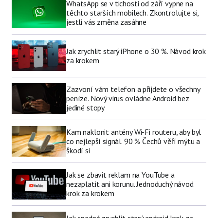
WhatsApp se v tichosti od září vypne na
těchto starších mobilech. Zkontrolujte si,
jestli vás změna zasáhne
Jak zrychlit starý iPhone o 30 %. Návod krok
za krokem
Zazvoní vám telefon a přijdete o všechny
peníze. Nový virus ovládne Android bez
jediné stopy
Kam naklonit antény Wi-Fi routeru, aby byl
co nejlepší signál. 90 % Čechů věří mýtu a
škodí si
Jak se zbavit reklam na YouTube a
nezaplatit ani korunu. Jednoduchý návod
krok za krokem
Jak snadné zrychlit starý android krok za