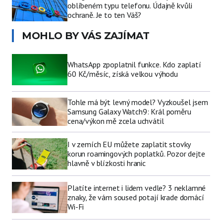
oblíbeném typu telefonu. Údajně kvůli
ochraně. Je to ten Váš?
MOHLO BY VÁS ZAJÍMAT
WhatsApp zpoplatnil funkce. Kdo zaplatí
60 Kč/měsíc, získá velkou výhodu
Tohle má být levný model? Vyzkoušel jsem
Samsung Galaxy Watch9: Král poměru
cena/výkon mě zcela uchvátil
I v zemích EU můžete zaplatit stovky
korun roamingových poplatků. Pozor dejte
hlavně v blízkosti hranic
Platíte internet i lidem vedle? 3 neklamné
znaky, že vám soused potají krade domácí
Wi-Fi