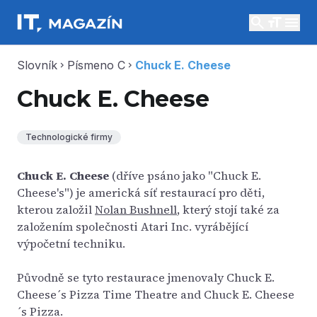
search
menu
Slovník
Písmeno C
Chuck E. Cheese
chevron_right
chevron_right
Chuck E. Cheese
Technologické firmy
Chuck E. Cheese
(dříve psáno jako "Chuck E.
Cheese's") je americká síť restaurací pro děti,
kterou založil
Nolan Bushnell
, který stojí také za
založením společnosti Atari Inc. vyrábějící
výpočetní techniku.
Původně se tyto restaurace jmenovaly Chuck E.
Cheese´s Pizza Time Theatre and Chuck E. Cheese
´s Pizza.