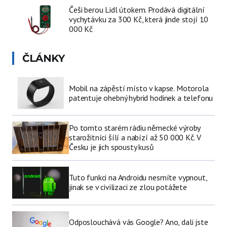
Češi berou Lidl útokem. Prodává digitální
vychytávku za 300 Kč, která jinde stojí 10
000 Kč
ČLÁNKY
Mobil na zápěstí místo v kapse. Motorola
patentuje ohebný hybrid hodinek a telefonu
Po tomto starém rádiu německé výroby
starožitníci šílí a nabízí až 50 000 Kč. V
Česku je jich spousty kusů
Tuto funkci na Androidu nesmíte vypnout,
jinak se v civilizaci ze zlou potážete
Odposlouchává vás Google? Ano, dali jste