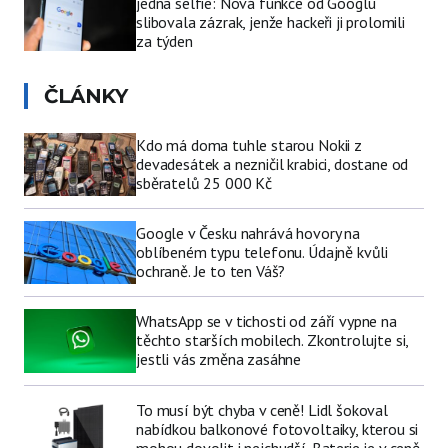
jedna selfie: Nová funkce od Googlu
slibovala zázrak, jenže hackeři ji prolomili
za týden
ČLÁNKY
Kdo má doma tuhle starou Nokii z
devadesátek a nezničil krabici, dostane od
sběratelů 25 000 Kč
Google v Česku nahrává hovory na
oblíbeném typu telefonu. Údajně kvůli
ochraně. Je to ten Váš?
WhatsApp se v tichosti od září vypne na
těchto starších mobilech. Zkontrolujte si,
jestli vás změna zasáhne
To musí být chyba v ceně! Lidl šokoval
nabídkou balkonové fotovoltaiky, kterou si
mohou dovolit i nejchudší. Baterie je v ceně