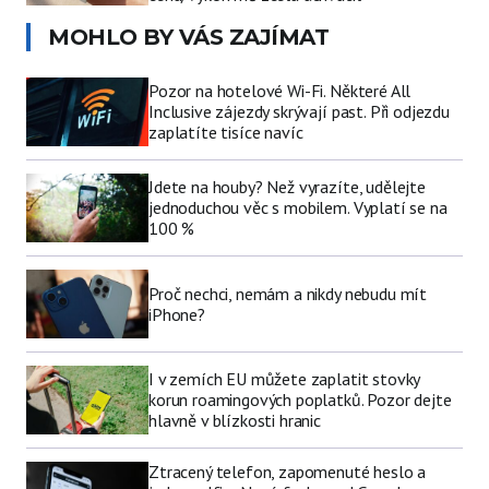
MOHLO BY VÁS ZAJÍMAT
Pozor na hotelové Wi-Fi. Některé All
Inclusive zájezdy skrývají past. Při odjezdu
zaplatíte tisíce navíc
Jdete na houby? Než vyrazíte, udělejte
jednoduchou věc s mobilem. Vyplatí se na
100 %
Proč nechci, nemám a nikdy nebudu mít
iPhone?
I v zemích EU můžete zaplatit stovky
korun roamingových poplatků. Pozor dejte
hlavně v blízkosti hranic
Ztracený telefon, zapomenuté heslo a