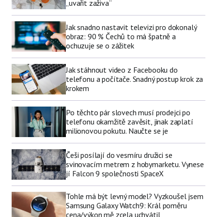
„uvařit zaživa“
Jak snadno nastavit televizi pro dokonalý
obraz: 90 % Čechů to má špatně a
ochuzuje se o zážitek
Jak stáhnout video z Facebooku do
telefonu a počítače. Snadný postup krok za
krokem
Po těchto pár slovech musí prodejci po
telefonu okamžitě zavěsit, jinak zaplatí
milionovou pokutu. Naučte se je
Češi posílají do vesmíru družici se
svinovacím metrem z hobymarketu. Vynese
jí Falcon 9 společnosti SpaceX
Tohle má být levný model? Vyzkoušel jsem
Samsung Galaxy Watch9: Král poměru
cena/výkon mě zcela uchvátil