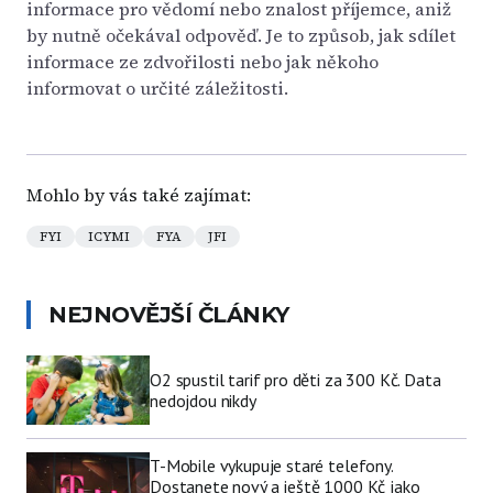
informace pro vědomí nebo znalost příjemce, aniž
by nutně očekával odpověď. Je to způsob, jak sdílet
informace ze zdvořilosti nebo jak někoho
informovat o určité záležitosti.
Mohlo by vás také zajímat:
FYI
ICYMI
FYA
JFI
NEJNOVĚJŠÍ ČLÁNKY
O2 spustil tarif pro děti za 300 Kč. Data
nedojdou nikdy
T-Mobile vykupuje staré telefony.
Dostanete nový a ještě 1000 Kč jako