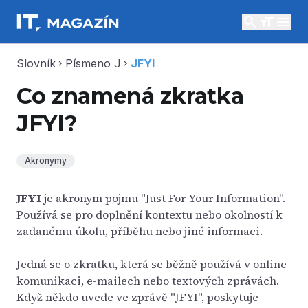
search
menu
Slovník
Písmeno J
JFYI
chevron_right
chevron_right
Co znamená zkratka
JFYI?
Akronymy
JFYI
je akronym pojmu "Just For Your Information".
Používá se pro doplnění kontextu nebo okolností k
zadanému úkolu, příběhu nebo jiné informaci.
Jedná se o zkratku, která se běžně používá v online
komunikaci, e-mailech nebo textových zprávách.
Když někdo uvede ve zprávě "JFYI", poskytuje