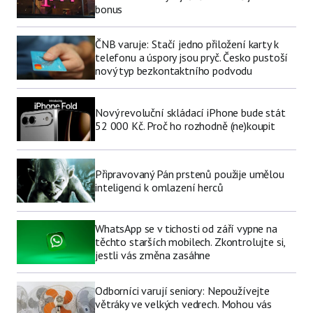
bonus
ČNB varuje: Stačí jedno přiložení karty k
telefonu a úspory jsou pryč. Česko pustoší
nový typ bezkontaktního podvodu
Nový revoluční skládací iPhone bude stát
52 000 Kč. Proč ho rozhodně (ne)koupit
Připravovaný Pán prstenů použije umělou
inteligenci k omlazení herců
WhatsApp se v tichosti od září vypne na
těchto starších mobilech. Zkontrolujte si,
jestli vás změna zasáhne
Odborníci varují seniory: Nepoužívejte
větráky ve velkých vedrech. Mohou vás