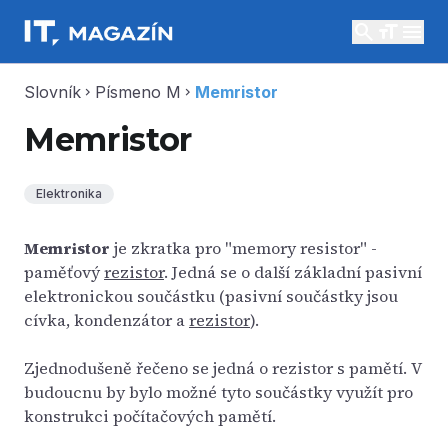
search
menu
Slovník
Písmeno M
Memristor
chevron_right
chevron_right
Memristor
Elektronika
Memristor
je zkratka pro "memory resistor" -
paměťový
rezistor
. Jedná se o další základní pasivní
elektronickou součástku (pasivní součástky jsou
cívka, kondenzátor a
rezistor
).
Zjednodušeně řečeno se jedná o rezistor s pamětí. V
budoucnu by bylo možné tyto součástky využít pro
konstrukci počítačových pamětí.