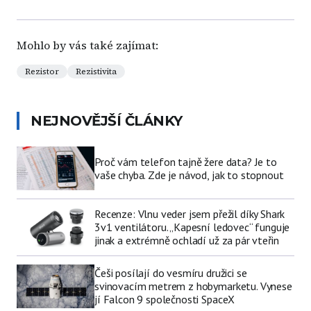
Mohlo by vás také zajímat:
Rezistor
Rezistivita
NEJNOVĚJŠÍ ČLÁNKY
Proč vám telefon tajně žere data? Je to
vaše chyba. Zde je návod, jak to stopnout
Recenze: Vlnu veder jsem přežil díky Shark
3v1 ventilátoru. „Kapesní ledovec“ funguje
jinak a extrémně ochladí už za pár vteřin
Češi posílají do vesmíru družici se
svinovacím metrem z hobymarketu. Vynese
jí Falcon 9 společnosti SpaceX