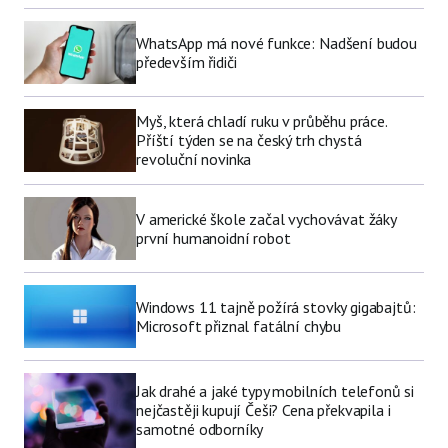
WhatsApp má nové funkce: Nadšení budou
především řidiči
Myš, která chladí ruku v průběhu práce.
Příští týden se na český trh chystá
revoluční novinka
V americké škole začal vychovávat žáky
první humanoidní robot
Windows 11 tajně požírá stovky gigabajtů:
Microsoft přiznal fatální chybu
Jak drahé a jaké typy mobilních telefonů si
nejčastěji kupují Češi? Cena překvapila i
samotné odborníky