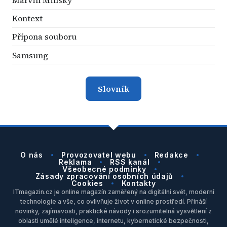
Marvin Minsky
Kontext
Přípona souboru
Samsung
Slovník
O nás
Provozovatel webu
Redakce
Reklama
RSS kanál
Všeobecné podmínky
Zásady zpracování osobních údajů
Cookies
Kontakty
ITmagazin.cz je online magazín zaměřený na digitální svět, moderní
technologie a vše, co ovlivňuje život v online prostředí. Přináší
novinky, zajímavosti, praktické návody i srozumitelná vysvětlení z
oblasti umělé inteligence, internetu, kybernetické bezpečnosti,