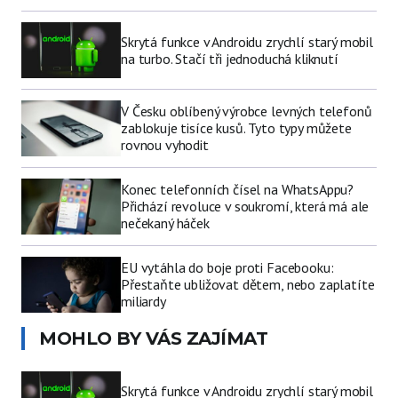
Skrytá funkce v Androidu zrychlí starý mobil
na turbo. Stačí tři jednoduchá kliknutí
V Česku oblíbený výrobce levných telefonů
zablokuje tisíce kusů. Tyto typy můžete
rovnou vyhodit
Konec telefonních čísel na WhatsAppu?
Přichází revoluce v soukromí, která má ale
nečekaný háček
EU vytáhla do boje proti Facebooku:
Přestaňte ubližovat dětem, nebo zaplatíte
miliardy
MOHLO BY VÁS ZAJÍMAT
Skrytá funkce v Androidu zrychlí starý mobil