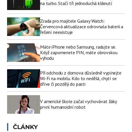
na turbo. Stačí tři jednoduchá kliknutí
Zrada pro majitele Galaxy Watch:
Červencová aktualizace odrovnala baterii a
řešení neexistuje
Máte iPhone nebo Samsung, radujte se.
Když zapomenete PIN, máte obrovskou
výhodu
Při odchodu z domova důsledně vypínejte
Wi-Fi na mobilu. Kdo to nedělá, chytí se
dříve či později do pasti
V americké škole začal vychovávat žáky
první humanoidní robot
ČLÁNKY