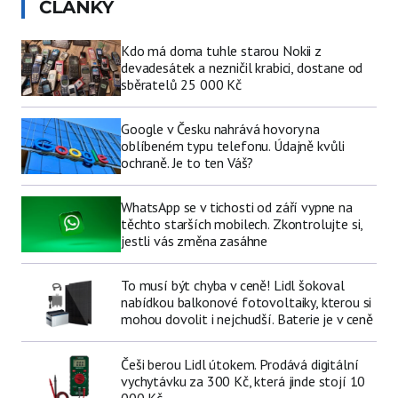
ČLÁNKY
Kdo má doma tuhle starou Nokii z
devadesátek a nezničil krabici, dostane od
sběratelů 25 000 Kč
Google v Česku nahrává hovory na
oblíbeném typu telefonu. Údajně kvůli
ochraně. Je to ten Váš?
WhatsApp se v tichosti od září vypne na
těchto starších mobilech. Zkontrolujte si,
jestli vás změna zasáhne
To musí být chyba v ceně! Lidl šokoval
nabídkou balkonové fotovoltaiky, kterou si
mohou dovolit i nejchudší. Baterie je v ceně
Češi berou Lidl útokem. Prodává digitální
vychytávku za 300 Kč, která jinde stojí 10
000 Kč