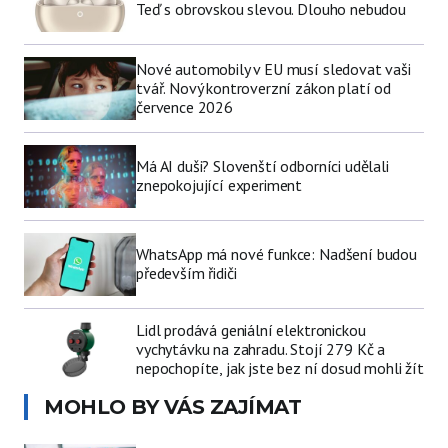
Teď s obrovskou slevou. Dlouho nebudou
Nové automobily v EU musí sledovat vaši
tvář. Nový kontroverzní zákon platí od
července 2026
Má AI duši? Slovenští odborníci udělali
znepokojující experiment
WhatsApp má nové funkce: Nadšení budou
především řidiči
Lidl prodává geniální elektronickou
vychytávku na zahradu. Stojí 279 Kč a
nepochopíte, jak jste bez ní dosud mohli žít
MOHLO BY VÁS ZAJÍMAT