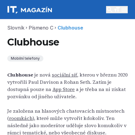
search
menu
Slovník
Písmeno C
Clubhouse
chevron_right
chevron_right
Clubhouse
Mobilní telefony
Clubhouse
je nová
sociální síť
, kterou v březnu 2020
vytvořili Paul Davison a Rohan Seth. Zatím je
dostupná pouze na
App Store
a je třeba na ni získat
pozvánku od jiného uživatele.
Je založena na hlasových chatovacích místnostech
(
roomkách
), které může vytvořit kdokoliv. Ten
následně jako moderátor uděluje slovo komukoliv v
rámci tematické, nebo všeobecné diskuse.