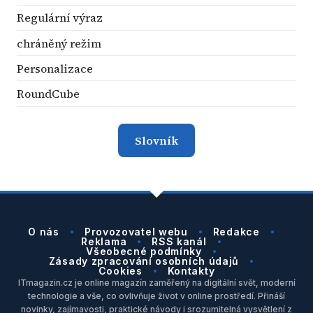
Regulární výraz
chráněný režim
Personalizace
RoundCube
Slovník
O nás
Provozovatel webu
Redakce
Reklama
RSS kanál
Všeobecné podmínky
Zásady zpracování osobních údajů
Cookies
Kontakty
ITmagazin.cz je online magazín zaměřený na digitální svět, moderní
technologie a vše, co ovlivňuje život v online prostředí. Přináší
novinky, zajímavosti, praktické návody i srozumitelná vysvětlení z