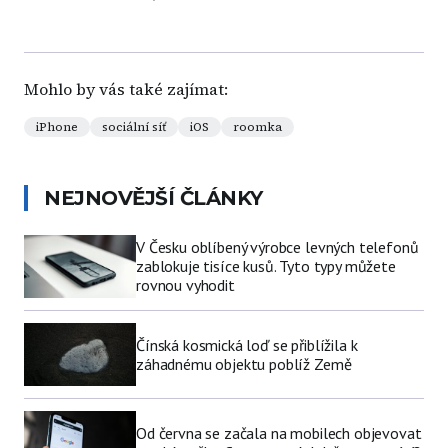
Mohlo by vás také zajímat:
iPhone
sociální síť
iOS
roomka
NEJNOVĚJŠÍ ČLÁNKY
V Česku oblíbený výrobce levných telefonů
zablokuje tisíce kusů. Tyto typy můžete
rovnou vyhodit
Čínská kosmická loď se přiblížila k
záhadnému objektu poblíž Země
Od června se začala na mobilech objevovat