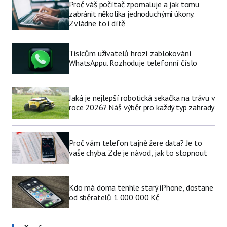
Proč váš počítač zpomaluje a jak tomu
zabránit několika jednoduchými úkony.
Zvládne to i dítě
Tisícům uživatelů hrozí zablokování
WhatsAppu. Rozhoduje telefonní číslo
Jaká je nejlepší robotická sekačka na trávu v
roce 2026? Náš výběr pro každý typ zahrady
Proč vám telefon tajně žere data? Je to
vaše chyba. Zde je návod, jak to stopnout
Kdo má doma tenhle starý iPhone, dostane
od sběratelů 1 000 000 Kč