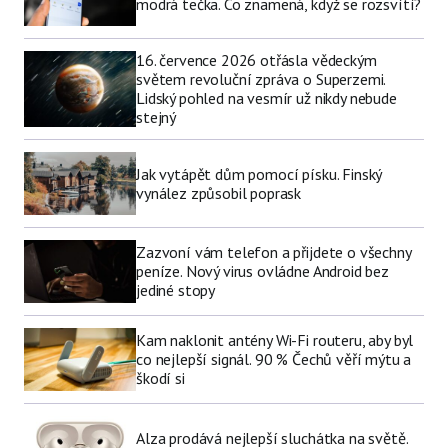
modrá tečka. Co znamená, když se rozsvítí?
16. července 2026 otřásla vědeckým
světem revoluční zpráva o Superzemi.
Lidský pohled na vesmír už nikdy nebude
stejný
Jak vytápět dům pomocí písku. Finský
vynález způsobil poprask
Zazvoní vám telefon a přijdete o všechny
peníze. Nový virus ovládne Android bez
jediné stopy
Kam naklonit antény Wi-Fi routeru, aby byl
co nejlepší signál. 90 % Čechů věří mýtu a
škodí si
Alza prodává nejlepší sluchátka na světě.