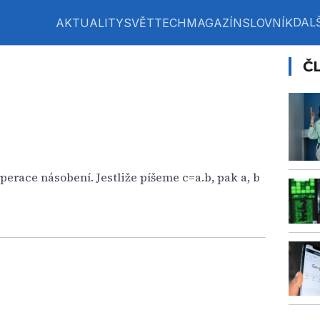
DALŠ
AKTUALITY
SVĚT
TECH
MAGAZÍN
SLOVNÍK
Č
erace násobení. Jestliže píšeme c=a.b, pak a, b