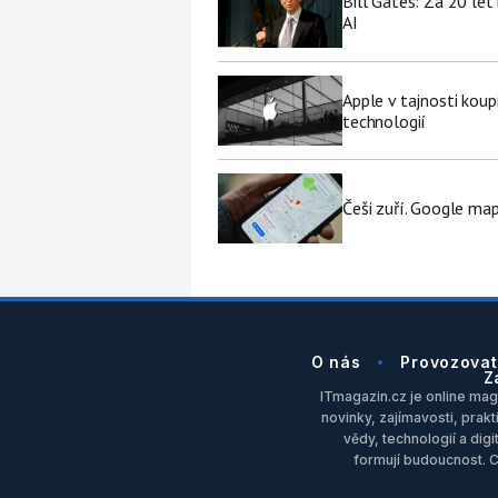
Bill Gates: Za 20 le
AI
Apple v tajnosti koup
technologií
Češi zuří. Google map
O nás
Provozovat
Z
ITmagazin.cz je online maga
novinky, zajímavosti, prakt
vědy, technologií a dig
formují budoucnost. 