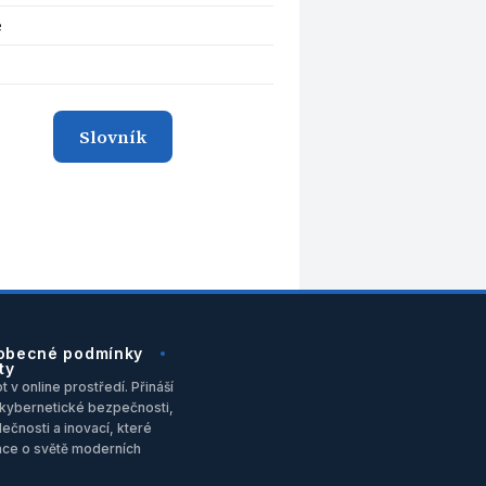
e
Slovník
obecné podmínky
ty
 v online prostředí. Přináší
u, kybernetické bezpečnosti,
ečnosti a inovací, které
ace o světě moderních