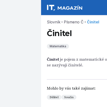
Slovník
Písmeno Č
Činitel
chevron_right
chevron_right
Činitel
Matematika
Činitel
je pojem z matematické op
se nazývají činitelé.
Mohlo by vás také zajímat:
Dělitel
Součin