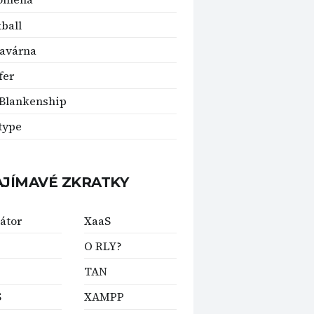
ball
avárna
fer
Blankenship
type
AJÍMAVÉ ZKRATKY
átor
XaaS
O RLY?
TAN
S
XAMPP