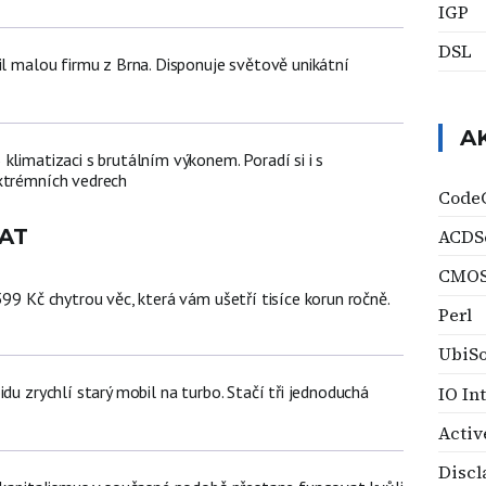
IGP
DSL
il malou firmu z Brna. Disponuje světově unikátní
A
klimatizaci s brutálním výkonem. Poradí si i s
xtrémních vedrech
Code
AT
ACDS
CMO
399 Kč chytrou věc, která vám ušetří tisíce korun ročně.
Perl
UbiSo
idu zrychlí starý mobil na turbo. Stačí tři jednoduchá
IO In
Acti
Discl