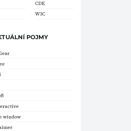
CDE
W3C
KTUÁLNÍ POJMY
Gear
ee
S
ft
teractive
ve window
aimer