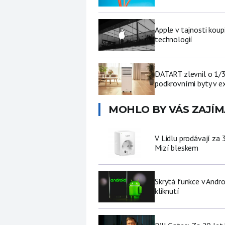
Apple v tajnosti koup
technologií
DATART zlevnil o 1/3 
podkrovními byty v e
MOHLO BY VÁS ZAJÍM
V Lidlu prodávají za 
Mizí bleskem
Skrytá funkce v Andro
kliknutí