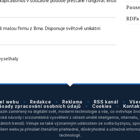
t kapitalismus v současné podobě přestane fungovat kvůli
Paus
RDFa
il malou firmu z Brna. Disponuje světově unikátní
y selhaly
el webu
Redakce
Reklama
RSS kanál
Vše
ásady zpracování osobních údajů
Cookies
Kontak
zín zaměřený na digitální svět, moderní technologie a vše, co ovlivňuje život
ické návody i srozumitelná vysvětlení z oblasti umělé inteligence, internet
itálních trendů. Věnuje se také významným událostem ze světa byznysu, spol
Cílem webu je přinášet čtenářům přehledné, důvěryhodné a užitečné inform
technologií.