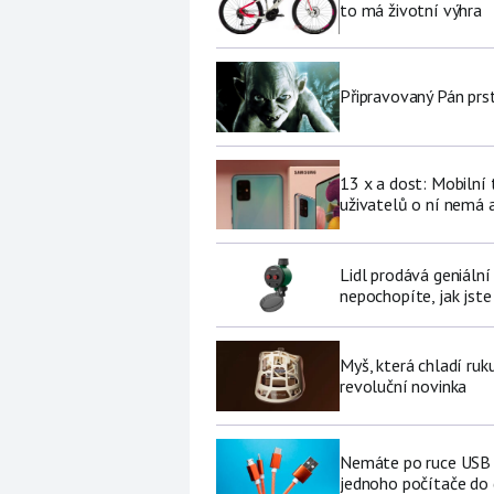
to má životní výhra
Připravovaný Pán prs
13 x a dost: Mobilní
uživatelů o ní nemá a
Lidl prodává geniální
nepochopíte, jak jste
Myš, která chladí ruk
revoluční novinka
Nemáte po ruce USB f
jednoho počítače do