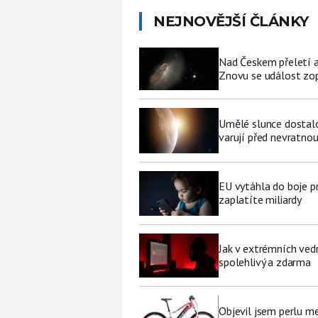
NEJNOVĚJŠÍ ČLÁNKY
Nad Českem přeletí a
Znovu se událost zop
Umělé slunce dostalo 
varují před nevratno
EU vytáhla do boje p
zaplatíte miliardy
Jak v extrémních vedr
spolehlivý a zdarma
Objevil jsem perlu me