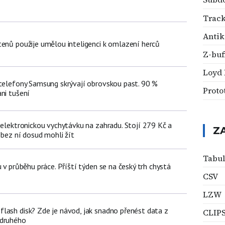
Track
Antik
tenů použije umělou inteligenci k omlazení herců
Z-buf
Loyd 
 telefony Samsung skrývají obrovskou past. 90 %
Proto
ni tušení
 elektronickou vychytávku na zahradu. Stojí 279 Kč a
Z
 bez ní dosud mohli žít
Tabul
u v průběhu práce. Příští týden se na český trh chystá
CSV
LZW
lash disk? Zde je návod, jak snadno přenést data z
CLIP
 druhého