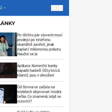
search
Í
expand_more
LÁNKY
Po těchto pár slovech musí
prodejci po telefonu
okamžitě zavěsit, jinak
zaplatí milionovou pokutu.
Naučte se je
Aplikace Komerční banky
napadli hackeři. Účty tisíců
klientů jsou v ohrožení
Od června se začala na
mobilech objevovat modrá
tečka. Co znamená, když se
rozsvítí?