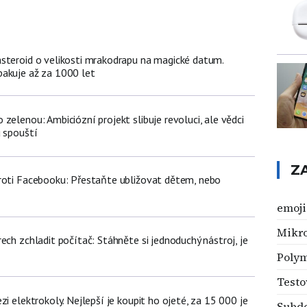
steroid o velikosti mrakodrapu na magické datum.
akuje až za 1000 let
zelenou: Ambiciózní projekt slibuje revoluci, ale vědci
u spouští
Z
roti Facebooku: Přestaňte ubližovat dětem, nebo
emoji
Mikr
ech zchladit počítač: Stáhněte si jednoduchý nástroj, je
Poly
Testo
zi elektrokoly. Nejlepší je koupit ho ojeté, za 15 000 je
Subd