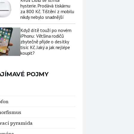
Kvůli Lidlu se strhla
hysterie. Prodává tiskárnu
za 800 Kč. Tištění z mobilu
nikdy nebylo snadnější
Když dítě touží po novém
iPhonu: Většina rodičů
zbytečně přijde o desítky
tisíc Kč. Jaký a jak nejlépe
koupit?
AJÍMAVÉ POJMY
ofon
morfismus
vací pyramida
oména