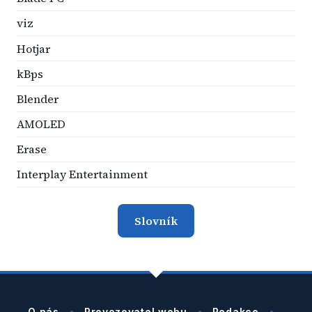
viz
Hotjar
kBps
Blender
AMOLED
Erase
Interplay Entertainment
Slovník
O nás
Provozovatel webu
Redakce