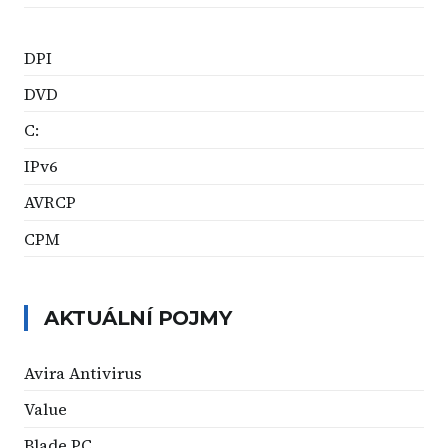
DPI
DVD
C:
IPv6
AVRCP
CPM
AKTUÁLNÍ POJMY
Avira Antivirus
Value
Blade PC