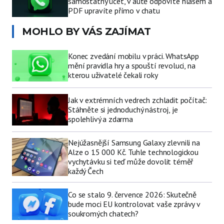
samostatný účet, v autě odpovíte hlasem a
PDF upravíte přímo v chatu
MOHLO BY VÁS ZAJÍMAT
Konec zvedání mobilu v práci. WhatsApp
mění pravidla hry a spouští revoluci, na
kterou uživatelé čekali roky
Jak v extrémních vedrech zchladit počítač:
Stáhněte si jednoduchý nástroj, je
spolehlivý a zdarma
Nejúžasnější Samsung Galaxy zlevnili na
Alze o 15 000 Kč. Tuhle technologickou
vychytávku si teď může dovolit téměř
každý Čech
Co se stalo 9. července 2026: Skutečně
bude moci EU kontrolovat vaše zprávy v
soukromých chatech?