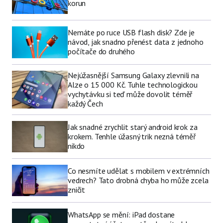
korun
Nemáte po ruce USB flash disk? Zde je
návod, jak snadno přenést data z jednoho
počítače do druhého
Nejúžasnější Samsung Galaxy zlevnili na
Alze o 15 000 Kč. Tuhle technologickou
vychytávku si teď může dovolit téměř
každý Čech
Jak snadné zrychlit starý android krok za
krokem. Tenhle úžasný trik nezná téměř
nikdo
Co nesmíte udělat s mobilem v extrémních
vedrech? Tato drobná chyba ho může zcela
zničit
WhatsApp se mění: iPad dostane