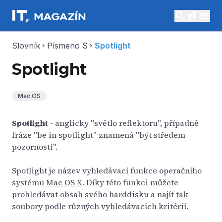
search
menu
Slovník
Písmeno S
Spotlight
chevron_right
chevron_right
Spotlight
Mac OS
Spotlight
- anglicky "světlo reflektoru", případně
fráze "be in spotlight" znamená "být středem
pozornosti".
Spotlight je název vyhledávací funkce operačního
systému
Mac OS X
. Díky této funkci můžete
prohledávat obsah svého harddisku a najít tak
soubory podle různých vyhledávacích kritérií.