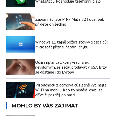
WhatsAppu. Rozhoduje telefonní číslo
Zapomněli jste PIN? Máte 72 hodin, pak
přijdete o všechno
Windows 11 tajně požírá stovky gigabajtů:
Microsoft přiznal fatální chybu
Oční implantát, který vrací zrak
nevidomým, se začal prodávat v USA. Brzy
se dostane i do Evropy
Při odchodu z domova důsledně vypínejte
Wi-Fi na mobilu. Kdo to nedělá, chytí se
dříve či později do pasti
MOHLO BY VÁS ZAJÍMAT