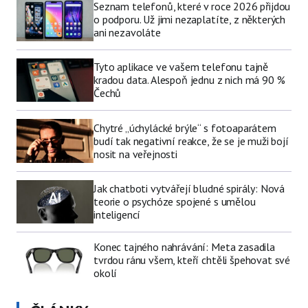
Seznam telefonů, které v roce 2026 přijdou
o podporu. Už jimi nezaplatíte, z některých
ani nezavoláte
Tyto aplikace ve vašem telefonu tajně
kradou data. Alespoň jednu z nich má 90 %
Čechů
Chytré „úchylácké brýle“ s fotoaparátem
budí tak negativní reakce, že se je muži bojí
nosit na veřejnosti
Jak chatboti vytvářejí bludné spirály: Nová
teorie o psychóze spojené s umělou
inteligencí
Konec tajného nahrávání: Meta zasadila
tvrdou ránu všem, kteří chtěli špehovat své
okolí