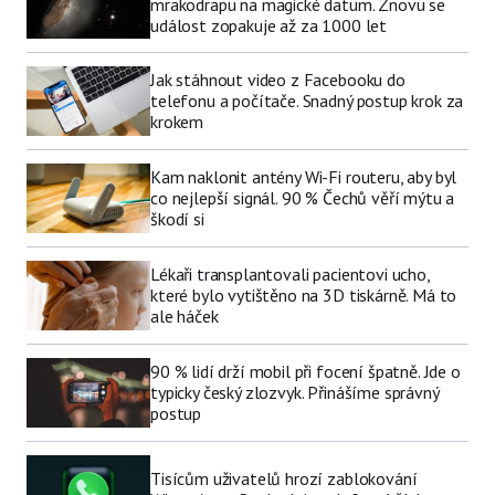
mrakodrapu na magické datum. Znovu se
událost zopakuje až za 1000 let
Jak stáhnout video z Facebooku do
telefonu a počítače. Snadný postup krok za
krokem
Kam naklonit antény Wi-Fi routeru, aby byl
co nejlepší signál. 90 % Čechů věří mýtu a
škodí si
Lékaři transplantovali pacientovi ucho,
které bylo vytištěno na 3D tiskárně. Má to
ale háček
90 % lidí drží mobil při focení špatně. Jde o
typicky český zlozvyk. Přinášíme správný
postup
Tisícům uživatelů hrozí zablokování