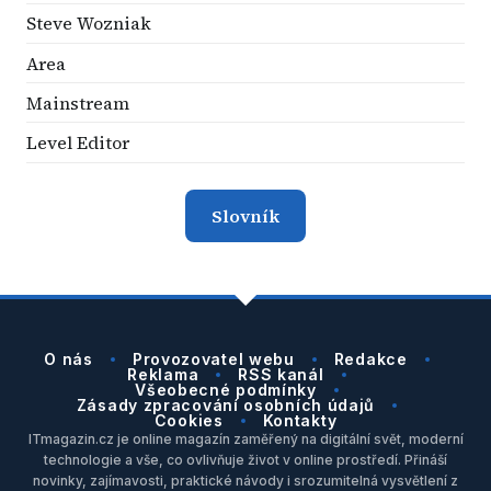
Steve Wozniak
Area
Mainstream
Level Editor
Slovník
O nás
Provozovatel webu
Redakce
Reklama
RSS kanál
Všeobecné podmínky
Zásady zpracování osobních údajů
Cookies
Kontakty
ITmagazin.cz je online magazín zaměřený na digitální svět, moderní
technologie a vše, co ovlivňuje život v online prostředí. Přináší
novinky, zajímavosti, praktické návody i srozumitelná vysvětlení z