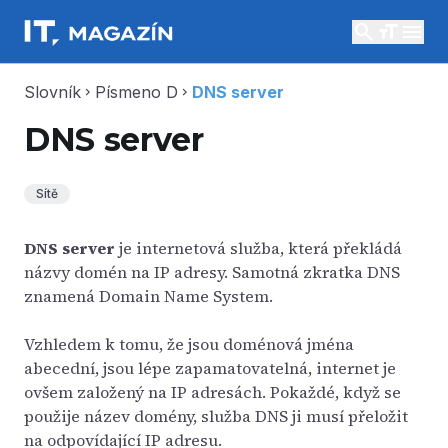
search
menu
Slovník
Písmeno D
DNS server
chevron_right
chevron_right
DNS server
Sítě
DNS server
je internetová služba, která překládá
názvy domén na IP adresy. Samotná zkratka DNS
znamená Domain Name System.
Vzhledem k tomu, že jsou doménová jména
abecední, jsou lépe zapamatovatelná, internet je
ovšem založený na IP adresách. Pokaždé, když se
použije název domény, služba DNS ji musí přeložit
na odpovídající IP adresu.