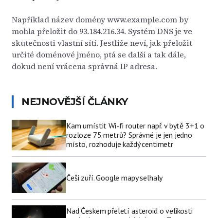
Například název domény www.example.com by
mohla přeložit do 93.184.216.34. Systém DNS je ve
skutečnosti vlastní sítí. Jestliže neví, jak přeložit
určité doménové jméno, ptá se další a tak dále,
dokud není vrácena správná IP adresa.
NEJNOVĚJŠÍ ČLÁNKY
Kam umístit Wi-fi router např. v bytě 3+1 o
rozloze 75 metrů? Správné je jen jedno
místo, rozhoduje každý centimetr
Češi zuří. Google mapy selhaly
Nad Českem přeletí asteroid o velikosti