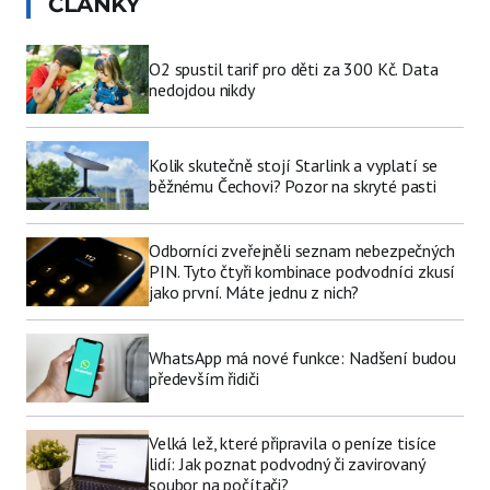
ČLÁNKY
O2 spustil tarif pro děti za 300 Kč. Data
nedojdou nikdy
Kolik skutečně stojí Starlink a vyplatí se
běžnému Čechovi? Pozor na skryté pasti
Odborníci zveřejněli seznam nebezpečných
PIN. Tyto čtyři kombinace podvodníci zkusí
jako první. Máte jednu z nich?
WhatsApp má nové funkce: Nadšení budou
především řidiči
Velká lež, které připravila o peníze tisíce
lidí: Jak poznat podvodný či zavirovaný
soubor na počítači?