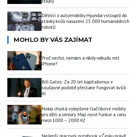
stejný
Dělníci z automobilky Hyundai vstoupili do
stávky kvůli nasazení 25 000 humanoidních
robotů
MOHLO BY VÁS ZAJÍMAT
Proč nechci, nemám a nikdy nebudu mít
iPhone?
Bill Gates: Za 20 let kapitalismus v
současné podobě přestane fungovat kvůli
AI
Nokia chystá vylepšené tlačítkové mobily
pro děti a seniory. Mají nové funkce a cenu
mezi 1000 – 2000 Kč
Nejlepší pracovní notebook v Česku právě