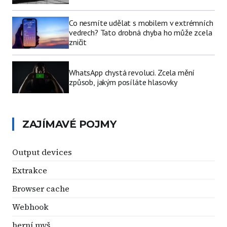
Co nesmíte udělat s mobilem v extrémních
vedrech? Tato drobná chyba ho může zcela
zničit
WhatsApp chystá revoluci. Zcela mění
způsob, jakým posíláte hlasovky
ZAJÍMAVÉ POJMY
Output devices
Extrakce
Browser cache
Webhook
herní myš