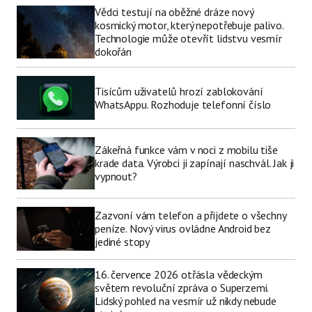
Vědci testují na oběžné dráze nový
kosmický motor, který nepotřebuje palivo.
Technologie může otevřít lidstvu vesmír
dokořán
Tisícům uživatelů hrozí zablokování
WhatsAppu. Rozhoduje telefonní číslo
Zákeřná funkce vám v noci z mobilu tiše
krade data. Výrobci ji zapínají naschvál. Jak ji
vypnout?
Zazvoní vám telefon a přijdete o všechny
peníze. Nový virus ovládne Android bez
jediné stopy
16. července 2026 otřásla vědeckým
světem revoluční zpráva o Superzemi.
Lidský pohled na vesmír už nikdy nebude