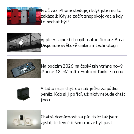
Proč vás iPhone sleduje, i když jste mu to
zakázali: Kdy se začít znepokojovat a kdy
to nechat být?
Apple v tajnosti koupil malou firmu z Brna.
Disponuje světově unikátní technologií
Na podzim 2026 na český trh vtrhne nový
iPhone 18. Má mít revoluční funkce i cenu
V Lidlu mají chytrou nabíječku za půlku
peněz. Kdo si ji pořídí, už nikdy nebude chtít
jinou
Chytrá domácnost za pár tisíc: Jak jsem
zjistil, že levné řešení může být past