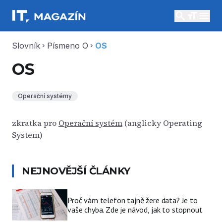
search
menu
Slovník
Písmeno O
OS
chevron_right
chevron_right
OS
Operační systémy
zkratka pro
Operační systém
(anglicky Operating
System)
NEJNOVĚJŠÍ ČLÁNKY
Proč vám telefon tajně žere data? Je to
vaše chyba. Zde je návod, jak to stopnout