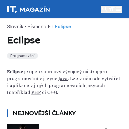
search
menu
Slovník
Písmeno E
Eclipse
chevron_right
chevron_right
Eclipse
Programování
Eclipse
je open sourcový vývojový nástroj pro
programování v jazyce
Java
. Lze v něm ale vytvářet
i aplikace v jiných programovacích jazycích
(například
PHP
či C++).
NEJNOVĚJŠÍ ČLÁNKY