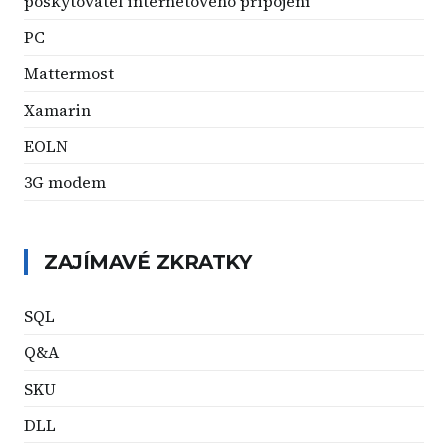
poskytovatel internetového připojení
PC
Mattermost
Xamarin
EOLN
3G modem
ZAJÍMAVÉ ZKRATKY
SQL
Q&A
SKU
DLL