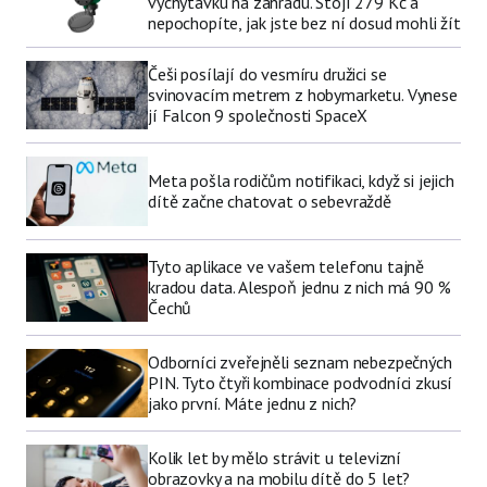
vychytávku na zahradu. Stojí 279 Kč a
nepochopíte, jak jste bez ní dosud mohli žít
Češi posílají do vesmíru družici se
svinovacím metrem z hobymarketu. Vynese
jí Falcon 9 společnosti SpaceX
Meta pošla rodičům notifikaci, když si jejich
dítě začne chatovat o sebevraždě
Tyto aplikace ve vašem telefonu tajně
kradou data. Alespoň jednu z nich má 90 %
Čechů
Odborníci zveřejněli seznam nebezpečných
PIN. Tyto čtyři kombinace podvodníci zkusí
jako první. Máte jednu z nich?
Kolik let by mělo strávit u televizní
obrazovky a na mobilu dítě do 5 let?