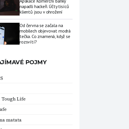
Aplikace Komerční banky
napadli hackeři. Účty tisíců
klientů jsou v ohrožení
Od června se začala na
mobilech objevovat modrá
tečka. Co znamená, když se
rozsvítí?
AJÍMAVÉ POJMY
S
 Tough Life
afe
na matata