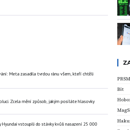
Z
ání: Meta zasadila tvrdou ránu všem, kteří chtěli
PRSM
Bit
Hobo:
luci. Zcela mění způsob, jakým posíláte hlasovky
MagS
Haku
y Hyundai vstoupili do stávky kvůli nasazení 25 000
ů