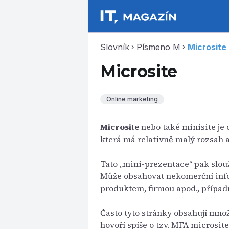
Slovník
Písmeno M
Microsite
chevron_right
chevron_right
Microsite
Online marketing
Microsite
nebo také minisite je
která má relativně malý rozsah 
Tato „mini-prezentace“ pak slou
Může obsahovat nekomerční infor
produktem, firmou apod., přípa
Často tyto stránky obsahují mno
hovoří spíše o tzv. MFA microsit