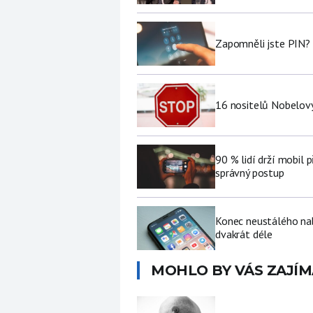
Zapomněli jste PIN? 
16 nositelů Nobelovy
90 % lidí drží mobil p
správný postup
Konec neustálého nabí
dvakrát déle
MOHLO BY VÁS ZAJÍM