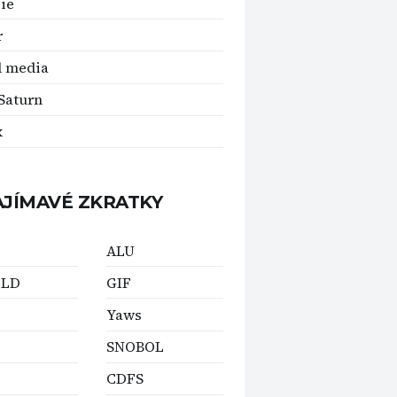
ie
r
l media
Saturn
x
AJÍMAVÉ ZKRATKY
ALU
-LD
GIF
Yaws
SNOBOL
CDFS