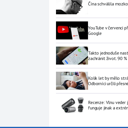
Čína schválila mozko
YouTube v červenci př
Google
Takto jednoduše nast
zachránit život. 90 %
Kolik let by mělo str
Odborníci určili přesn
Recenze: Vlnu veder j
funguje jinak a extré