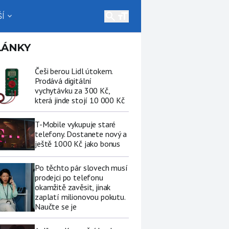
search
Í
expand_more
LÁNKY
Češi berou Lidl útokem.
Prodává digitální
vychytávku za 300 Kč,
která jinde stojí 10 000 Kč
T-Mobile vykupuje staré
telefony. Dostanete nový a
ještě 1000 Kč jako bonus
Po těchto pár slovech musí
prodejci po telefonu
okamžitě zavěsit, jinak
zaplatí milionovou pokutu.
Naučte se je