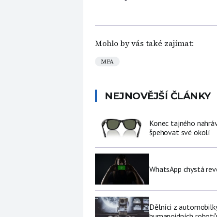
Mohlo by vás také zajímat:
MFA
NEJNOVĚJŠÍ ČLÁNKY
Konec tajného nahráv
špehovat své okolí
WhatsApp chystá revo
Dělníci z automobilk
humanoidních robot