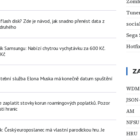
Zomb
Tune
lash disk? Zde je návod, jak snadno přenést data z
socia
 druhého
Sega 
Hotfi
ník Samsungu: Nabízí chytrou vychytávku za 600 Kč.
 Kč
Z
atební služba Elona Muska má konečně datum spuštění
WDM
JSON
 zaplatit stovky korun roamingových poplatků. Pozor
ti hranic
AM
NFSU
k: Český europoslanec má vlastní parodickou hru. Je
HRU