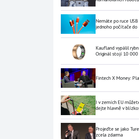
Nemáte po ruce USB f
jednoho počítače do
Kaufland vypálil ryb
Originál stojí 10 000
Fintech X Money: Pl
I v zemích EU můžete
dejte hlavně v blízkos
Projeďte se jako Ture
zcela zdarma