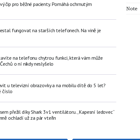
vý čip pro běžné pacienty. Pomáhá ochrnutým
Note
estal fungovat na starších telefonech. Na vině je
avíte na telefonu chytrou funkci, která vám může
 Čechů o ní nikdy neslyšelo
ávit u televizní obrazovky a na mobilu dítě do 5 let?
é číslo
sem přežil díky Shark 3v1 ventilátoru. „Kapesní ledovec“
mně ochladí už za pár vteřin