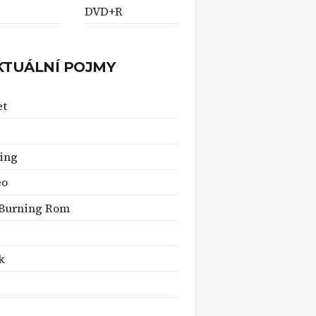
DVD+R
KTUÁLNÍ POJMY
et
ing
eo
 Burning Rom
k