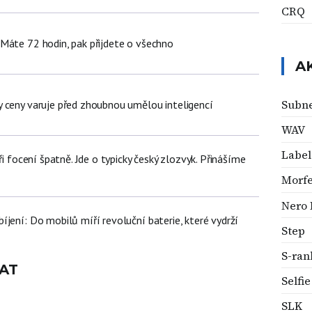
CRQ
Máte 72 hodin, pak přijdete o všechno
A
Subn
 ceny varuje před zhoubnou umělou inteligencí
WAV
Label
ři focení špatně. Jde o typicky český zlozvyk. Přinášíme
Morf
Nero
jení: Do mobilů míří revoluční baterie, které vydrží
Step
S-ran
AT
Selfie
SLK