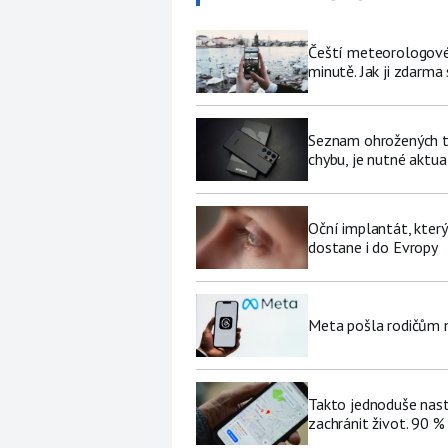
Čeští meteorologové 
minutě. Jak ji zdarma
Seznam ohrožených te
chybu, je nutné aktua
Oční implantát, který
dostane i do Evropy
Meta pošla rodičům no
Takto jednoduše nast
zachránit život. 90 %