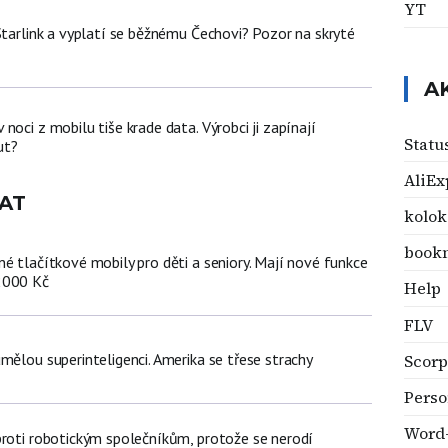
YT
Starlink a vyplatí se běžnému Čechovi? Pozor na skryté
A
noci z mobilu tiše krade data. Výrobci ji zapínají
Statu
ut?
AliEx
AT
kolok
book
é tlačítkové mobily pro děti a seniory. Mají nové funkce
2000 Kč
Help
FLV
mělou superinteligenci. Amerika se třese strachy
Scorp
Perso
Word
proti robotickým společníkům, protože se nerodí