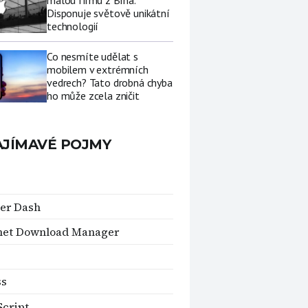
malou firmu z Brna.
Disponuje světově unikátní
technologií
Co nesmíte udělat s
mobilem v extrémních
vedrech? Tato drobná chyba
ho může zcela zničit
AJÍMAVÉ POJMY
er Dash
net Download Manager
ss
cript