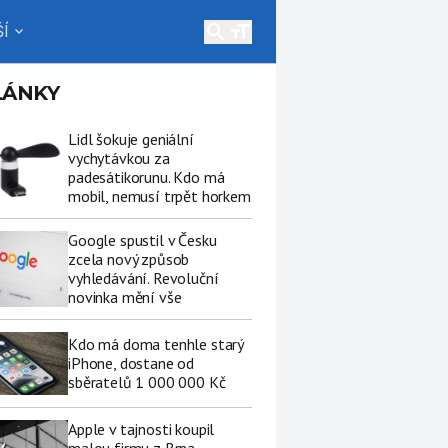
search
Í
expand_more
LÁNKY
Lidl šokuje geniální
vychytávkou za
padesátikorunu. Kdo má
mobil, nemusí trpět horkem
Google spustil v Česku
zcela nový způsob
vyhledávání. Revoluční
novinka mění vše
Kdo má doma tenhle starý
iPhone, dostane od
sběratelů 1 000 000 Kč
Apple v tajnosti koupil