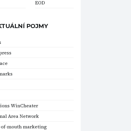
EOD
KTUÁLNÍ POJMY
s
press
ace
marks
ions WinCheater
nal Area Network
-of-mouth marketing