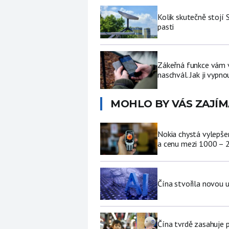
Kolik skutečně stojí 
pasti
Zákeřná funkce vám v 
naschvál. Jak ji vypno
MOHLO BY VÁS ZAJÍM
Nokia chystá vylepšen
a cenu mezi 1000 – 
Čína stvořila novou u
Čína tvrdě zasahuje 