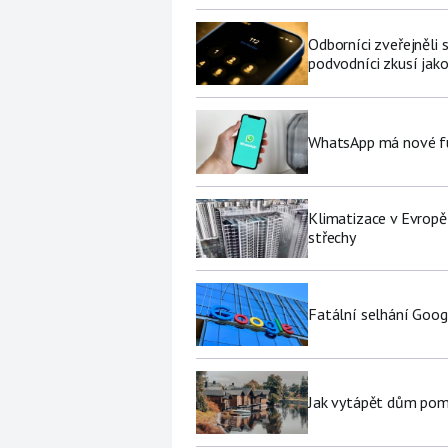
Odborníci zveřejněli
podvodníci zkusí jako
WhatsApp má nové fu
Klimatizace v Evropě
střechy
Fatální selhání Goog
Jak vytápět dům pomo