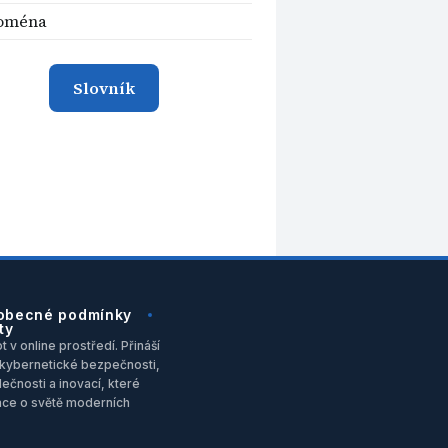
oména
Slovník
obecné podmínky
ty
 v online prostředí. Přináší
u, kybernetické bezpečnosti,
ečnosti a inovací, které
ace o světě moderních