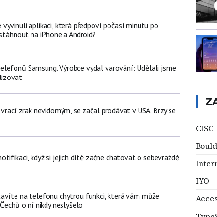
vyvinuli aplikaci, která předpoví počasí minutu po
 stáhnout na iPhone a Android?
lefonů Samsung. Výrobce vydal varování: Udělali jsme
lizovat
Z
 vrací zrak nevidomým, se začal prodávat v USA. Brzy se
CISC
Bould
tifikaci, když si jejich dítě začne chatovat o sebevraždě
Inter
IYO
avíte na telefonu chytrou funkci, která vám může
Acce
 Čechů o ní nikdy neslyšelo
TypeS