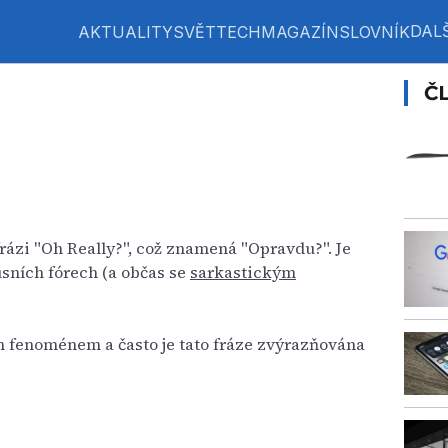
DALŠ
AKTUALITY
SVĚT
TECH
MAGAZÍN
SLOVNÍK
Č
rázi "Oh Really?", což znamená "Opravdu?". Je
sních fórech (a občas se
sarkastickým
m fenoménem a často je tato fráze zvýrazňována