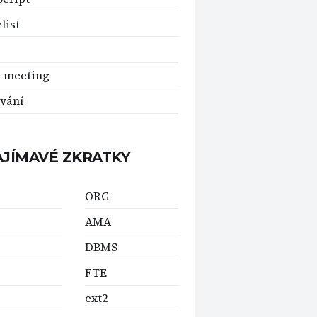
list
 meeting
vání
AJÍMAVÉ ZKRATKY
ORG
AMA
DBMS
FTE
ext2