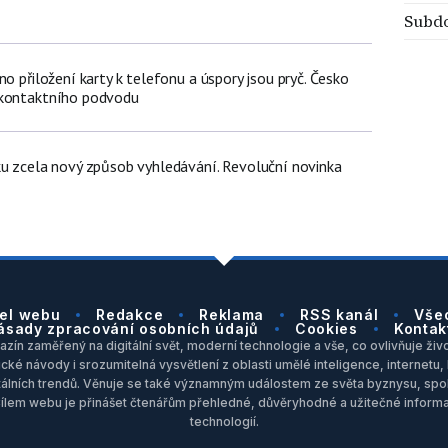
Subd
no přiložení karty k telefonu a úspory jsou pryč. Česko
zkontaktního podvodu
ku zcela nový způsob vyhledávání. Revoluční novinka
el webu
Redakce
Reklama
RSS kanál
Vše
ásady zpracování osobních údajů
Cookies
Kontak
zín zaměřený na digitální svět, moderní technologie a vše, co ovlivňuje život
ické návody i srozumitelná vysvětlení z oblasti umělé inteligence, internet
itálních trendů. Věnuje se také významným událostem ze světa byznysu, spol
Cílem webu je přinášet čtenářům přehledné, důvěryhodné a užitečné inform
technologií.