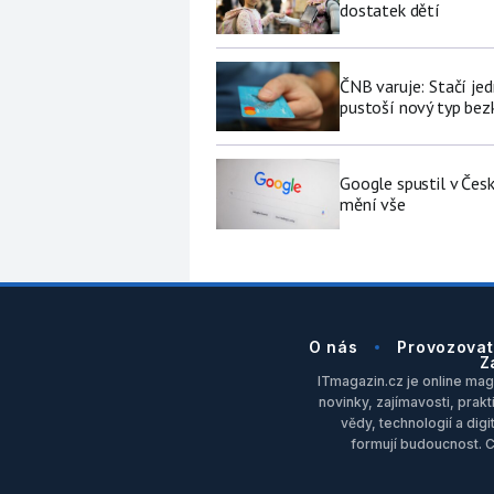
dostatek dětí
ČNB varuje: Stačí jed
pustoší nový typ be
Google spustil v Čes
mění vše
O nás
Provozovat
Z
ITmagazin.cz je online maga
novinky, zajímavosti, prakt
vědy, technologií a dig
formují budoucnost. 