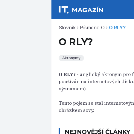
Slovník
Písmeno O
O RLY?
chevron_right
chevron_right
O RLY?
Akronymy
O RLY?
- anglický akronym pro f
používán na internetových disku
významem).
Tento pojem se stal internetový
obrázkem sovy.
NEJNOVĚJŠÍ ČLÁNKY