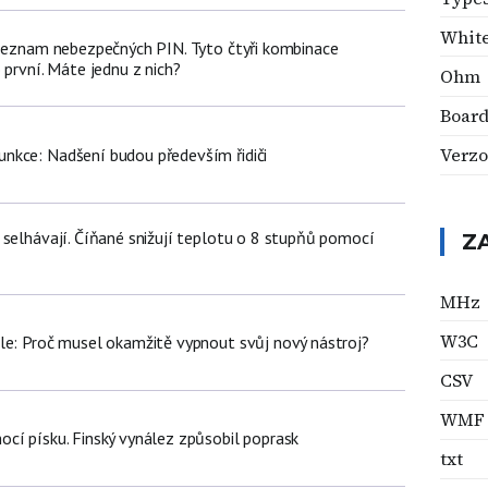
White
 seznam nebezpečných PIN. Tyto čtyři kombinace
 první. Máte jednu z nich?
Ohm
Board
Verzo
nkce: Nadšení budou především řidiči
 selhávají. Číňané snižují teplotu o 8 stupňů pomocí
Z
MHz
W3C
le: Proč musel okamžitě vypnout svůj nový nástroj?
CSV
WMF
cí písku. Finský vynález způsobil poprask
txt