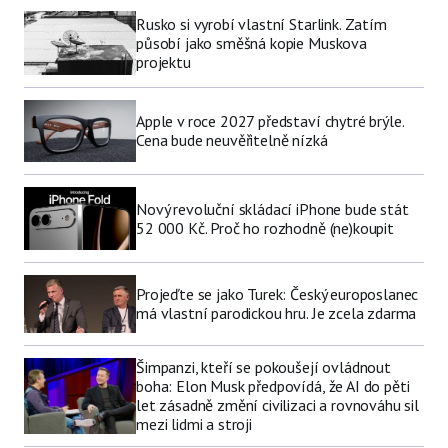
Rusko si vyrobí vlastní Starlink. Zatím
působí jako směšná kopie Muskova
projektu
Apple v roce 2027 představí chytré brýle.
Cena bude neuvěřitelně nízká
Nový revoluční skládací iPhone bude stát
52 000 Kč. Proč ho rozhodně (ne)koupit
Projeďte se jako Turek: Český europoslanec
má vlastní parodickou hru. Je zcela zdarma
Šimpanzi, kteří se pokoušejí ovládnout
boha: Elon Musk předpovídá, že AI do pěti
let zásadně změní civilizaci a rovnováhu sil
mezi lidmi a stroji