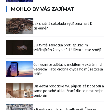
MOHLO BY VÁS ZAJÍMAT
Jak chutná čokoláda vytištěná na 3D
tiskárně?
EU tvrdě zakročila proti aplikacím
svlékajícím ženy a děti. Uživatelé se smějí
Co nesmíte udělat s mobilem v extrémních
vedrech? Tato drobná chyba ho může zcela
zničit
Diskrétní robotické WC přijede až k posteli a
samo po sobě uklidí. Vrací důstojnost nejen
seniorům
Klimatizace v Evropě selhávají. Číňané