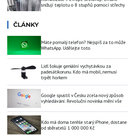
snižují teplotu o 8 stupňů pomocí střechy
ČLÁNKY
Máte pomalý telefon? Nejspíš za to může
WhatsApp. Udělejte toto
Lidl šokuje geniální vychytávkou za
padesátikorunu. Kdo má mobil, nemusí
trpět horkem
Google spustil v Česku zcela nový způsob
vyhledávání. Revoluční novinka mění vše
Kdo má doma tenhle starý iPhone, dostane
od sběratelů 1 000 000 Kč