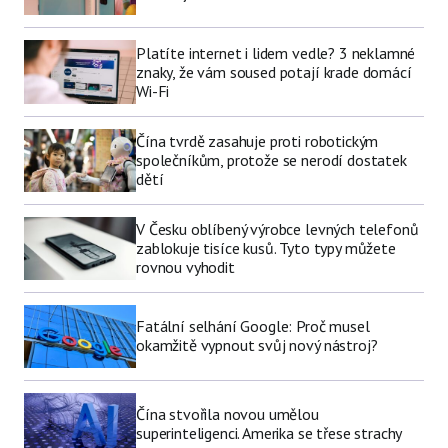
Platíte internet i lidem vedle? 3 neklamné
znaky, že vám soused potají krade domácí
Wi-Fi
Čína tvrdě zasahuje proti robotickým
společníkům, protože se nerodí dostatek
dětí
V Česku oblíbený výrobce levných telefonů
zablokuje tisíce kusů. Tyto typy můžete
rovnou vyhodit
Fatální selhání Google: Proč musel
okamžitě vypnout svůj nový nástroj?
Čína stvořila novou umělou
superinteligenci. Amerika se třese strachy