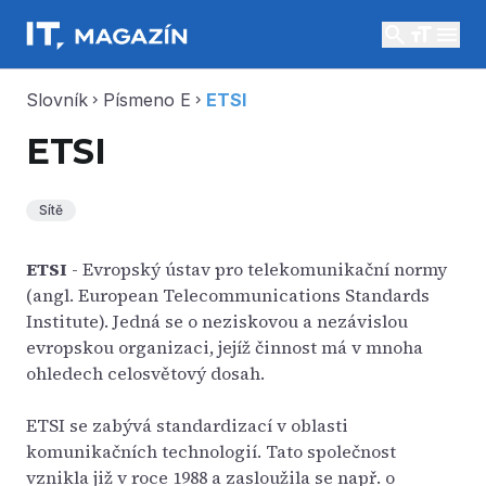
search
menu
Slovník
Písmeno E
ETSI
chevron_right
chevron_right
ETSI
Sítě
ETSI
- Evropský ústav pro telekomunikační normy
(angl. European Telecommunications Standards
Institute). Jedná se o neziskovou a nezávislou
evropskou organizaci, jejíž činnost má v mnoha
ohledech celosvětový dosah.
ETSI se zabývá standardizací v oblasti
komunikačních technologií. Tato společnost
vznikla již v roce 1988 a zasloužila se např. o