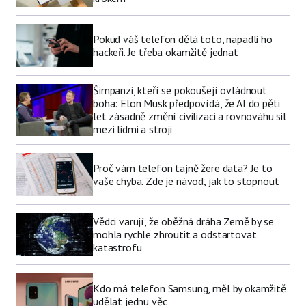
Pokud váš telefon dělá toto, napadli ho
hackeři. Je třeba okamžitě jednat
Šimpanzi, kteří se pokoušejí ovládnout
boha: Elon Musk předpovídá, že AI do pěti
let zásadně změní civilizaci a rovnováhu sil
mezi lidmi a stroji
Proč vám telefon tajně žere data? Je to
vaše chyba. Zde je návod, jak to stopnout
Vědci varují, že oběžná dráha Země by se
mohla rychle zhroutit a odstartovat
katastrofu
Kdo má telefon Samsung, měl by okamžitě
udělat jednu věc