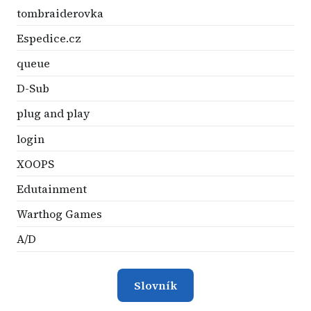
tombraiderovka
Espedice.cz
queue
D-Sub
plug and play
login
XOOPS
Edutainment
Warthog Games
A/D
Slovník