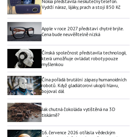
Nokia představila neskutečný telefon.
Vydrží náraz, lijáky, prach a stojí 850 Kč
Apple v roce 2027 představí chytré brýle.
Cena bude neuvěřitelně nízká
Čínská společnost představila technologii,
která umožňuje ovládat roboty pouze
myšlenkou
Čína pořádá brutální zápasy humanoidních
robotů. Když gladiátorovi ukopli hlavu,
bojoval dál
Jak chutná čokoláda vytištěná na 3D
tiskárně?
16. července 2026 otřásla vědeckým