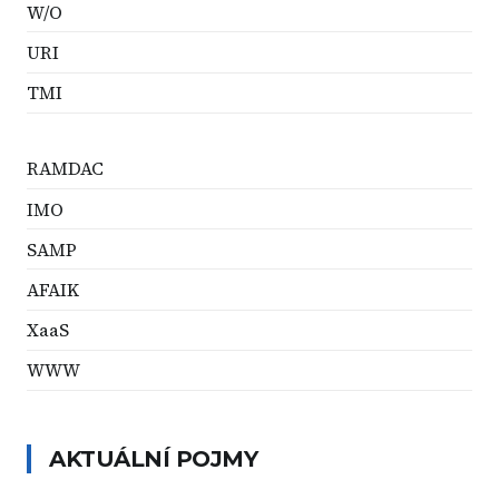
W/O
URI
TMI
RAMDAC
IMO
SAMP
AFAIK
XaaS
WWW
AKTUÁLNÍ POJMY