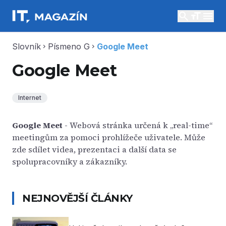
search
menu
Slovník
Písmeno G
Google Meet
chevron_right
chevron_right
Google Meet
Internet
Google Meet
- Webová stránka určená k „real-time“
meetingům za pomoci prohlížeče uživatele. Může
zde sdílet videa, prezentaci a další data se
spolupracovníky a zákazníky.
NEJNOVĚJŠÍ ČLÁNKY