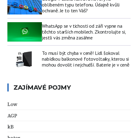
oblíbeném typu telefonu. Údajně kvůli
ochraně. Je to ten Váš?
WhatsApp se v tichosti od září vypne na
těchto starších mobilech. Zkontrolujte si,
jestli vás změna zasáhne
To musí být chyba v ceně! Lidl šokoval
nabídkou balkonové fotovoltaiky, kterou si
mohou dovolit i nejchudší. Baterie je v ceně
ZAJÍMAVÉ POJMY
Low
AGP
kB
hater