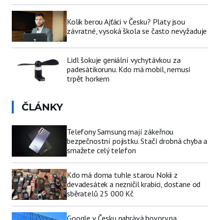
Kolik berou Ajťáci v Česku? Platy jsou
závratné, vysoká škola se často nevyžaduje
Lidl šokuje geniální vychytávkou za
padesátikorunu. Kdo má mobil, nemusí
trpět horkem
ČLÁNKY
Telefony Samsung mají zákeřnou
bezpečnostní pojistku. Stačí drobná chyba a
smažete celý telefon
Kdo má doma tuhle starou Nokii z
devadesátek a nezničil krabici, dostane od
sběratelů 25 000 Kč
Google v Česku nahrává hovory na