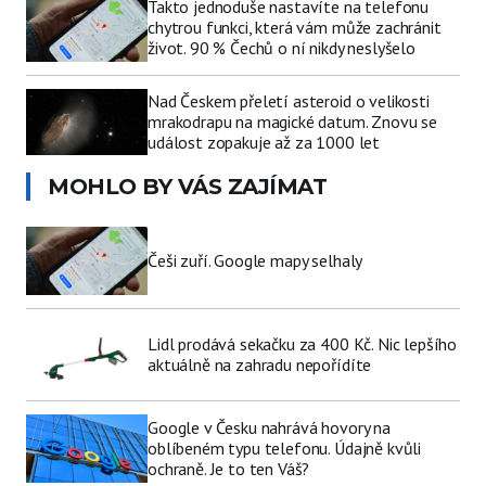
Takto jednoduše nastavíte na telefonu
chytrou funkci, která vám může zachránit
život. 90 % Čechů o ní nikdy neslyšelo
Nad Českem přeletí asteroid o velikosti
mrakodrapu na magické datum. Znovu se
událost zopakuje až za 1000 let
MOHLO BY VÁS ZAJÍMAT
Češi zuří. Google mapy selhaly
Lidl prodává sekačku za 400 Kč. Nic lepšího
aktuálně na zahradu nepořídíte
Google v Česku nahrává hovory na
oblíbeném typu telefonu. Údajně kvůli
ochraně. Je to ten Váš?