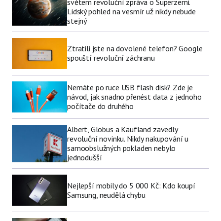
světem revoluční zpráva o Superzemi.
Lidský pohled na vesmír už nikdy nebude
stejný
Ztratili jste na dovolené telefon? Google
spouští revoluční záchranu
Nemáte po ruce USB flash disk? Zde je
návod, jak snadno přenést data z jednoho
počítače do druhého
Albert, Globus a Kaufland zavedly
revoluční novinku. Nikdy nakupování u
samoobslužných pokladen nebylo
jednodušší
Nejlepší mobily do 5 000 Kč: Kdo koupí
Samsung, neudělá chybu