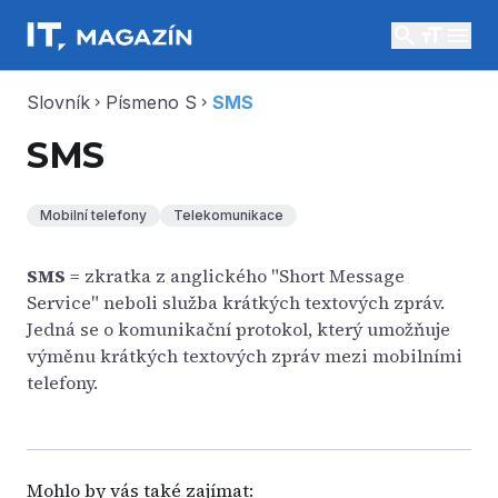
search
menu
Slovník
Písmeno S
SMS
chevron_right
chevron_right
SMS
Mobilní telefony
Telekomunikace
SMS
= zkratka z anglického "Short Message
Service" neboli služba krátkých textových zpráv.
Jedná se o komunikační protokol, který umožňuje
výměnu krátkých textových zpráv mezi mobilními
telefony.
Mohlo by vás také zajímat: