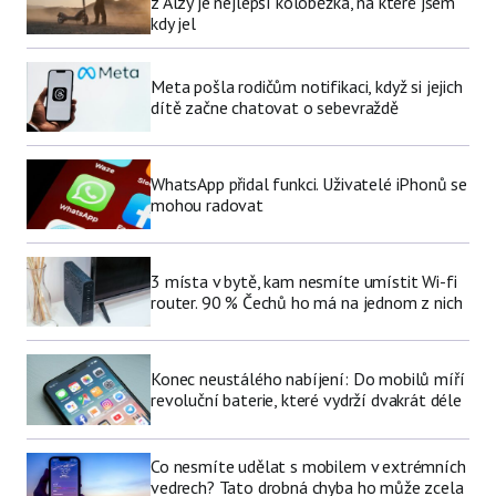
z Alzy je nejlepší koloběžka, na které jsem
kdy jel
Meta pošla rodičům notifikaci, když si jejich
dítě začne chatovat o sebevraždě
WhatsApp přidal funkci. Uživatelé iPhonů se
mohou radovat
3 místa v bytě, kam nesmíte umístit Wi-fi
router. 90 % Čechů ho má na jednom z nich
Konec neustálého nabíjení: Do mobilů míří
revoluční baterie, které vydrží dvakrát déle
Co nesmíte udělat s mobilem v extrémních
vedrech? Tato drobná chyba ho může zcela