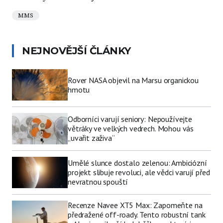
MMS
NEJNOVĚJŠÍ ČLÁNKY
Rover NASA objevil na Marsu organickou
hmotu
Odborníci varují seniory: Nepoužívejte
větráky ve velkých vedrech. Mohou vás
„uvařit zaživa“
Umělé slunce dostalo zelenou: Ambiciózní
projekt slibuje revoluci, ale vědci varují před
nevratnou spouští
Recenze Navee XT5 Max: Zapomeňte na
předražené off-roady. Tento robustní tank