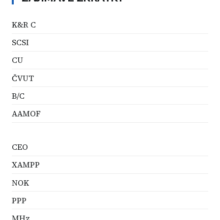
K&R C
SCSI
CU
ČVUT
B/C
AAMOF
CEO
XAMPP
NOK
PPP
MHz