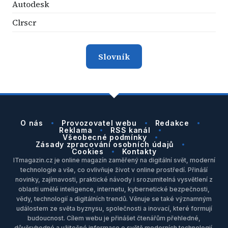
Autodesk
Clrscr
Slovník
O nás
Provozovatel webu
Redakce
Reklama
RSS kanál
Všeobecné podmínky
Zásady zpracování osobních údajů
Cookies
Kontakty
ITmagazin.cz je online magazín zaměřený na digitální svět, moderní
technologie a vše, co ovlivňuje život v online prostředí. Přináší
novinky, zajímavosti, praktické návody i srozumitelná vysvětlení z
oblasti umělé inteligence, internetu, kybernetické bezpečnosti,
vědy, technologií a digitálních trendů. Věnuje se také významným
událostem ze světa byznysu, společnosti a inovací, které formují
budoucnost. Cílem webu je přinášet čtenářům přehledné,
důvěryhodné a užitečné informace o světě moderních technologií.