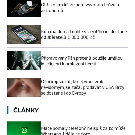
Obří kosmické zrcadlo vyvolalo hrůzu u
astronomů
Kdo má doma tenhle starý iPhone, dostane
od sběratelů 1 000 000 Kč
Připravovaný Pán prstenů použije umělou
inteligenci k omlazení herců
Oční implantát, který vrací zrak
nevidomým, se začal prodávat v USA. Brzy
se dostane i do Evropy
ČLÁNKY
Máte pomalý telefon? Nejspíš za to může
WhatsApp. Udělejte toto