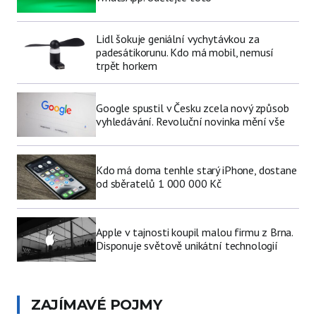
Lidl šokuje geniální vychytávkou za
padesátikorunu. Kdo má mobil, nemusí
trpět horkem
Google spustil v Česku zcela nový způsob
vyhledávání. Revoluční novinka mění vše
Kdo má doma tenhle starý iPhone, dostane
od sběratelů 1 000 000 Kč
Apple v tajnosti koupil malou firmu z Brna.
Disponuje světově unikátní technologií
ZAJÍMAVÉ POJMY