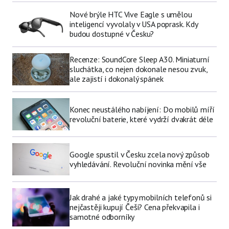
Nové brýle HTC Vive Eagle s umělou
inteligencí vyvolaly v USA poprask. Kdy
budou dostupné v Česku?
Recenze: SoundCore Sleep A30. Miniaturní
sluchátka, co nejen dokonale nesou zvuk,
ale zajistí i dokonalý spánek
Konec neustálého nabíjení: Do mobilů míří
revoluční baterie, které vydrží dvakrát déle
Google spustil v Česku zcela nový způsob
vyhledávání. Revoluční novinka mění vše
Jak drahé a jaké typy mobilních telefonů si
nejčastěji kupují Češi? Cena překvapila i
samotné odborníky