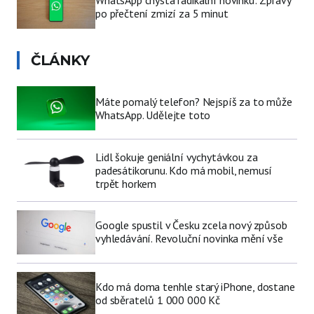
po přečtení zmizí za 5 minut
ČLÁNKY
Máte pomalý telefon? Nejspíš za to může
WhatsApp. Udělejte toto
Lidl šokuje geniální vychytávkou za
padesátikorunu. Kdo má mobil, nemusí
trpět horkem
Google spustil v Česku zcela nový způsob
vyhledávání. Revoluční novinka mění vše
Kdo má doma tenhle starý iPhone, dostane
od sběratelů 1 000 000 Kč