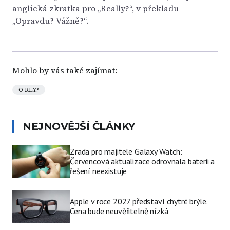
anglická zkratka pro „Really?“, v překladu
„Opravdu? Vážně?“.
Mohlo by vás také zajímat:
O RLY?
NEJNOVĚJŠÍ ČLÁNKY
Zrada pro majitele Galaxy Watch:
Červencová aktualizace odrovnala baterii a
řešení neexistuje
Apple v roce 2027 představí chytré brýle.
Cena bude neuvěřitelně nízká