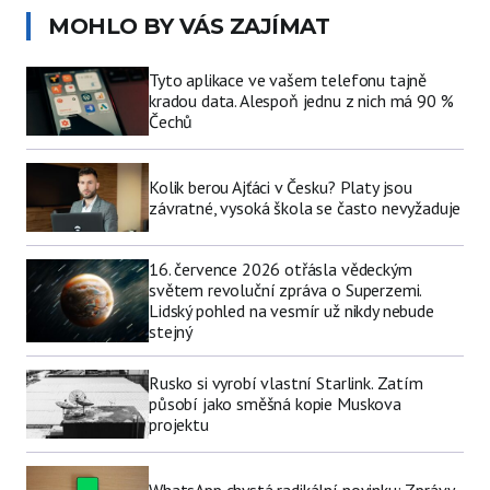
MOHLO BY VÁS ZAJÍMAT
Tyto aplikace ve vašem telefonu tajně
kradou data. Alespoň jednu z nich má 90 %
Čechů
Kolik berou Ajťáci v Česku? Platy jsou
závratné, vysoká škola se často nevyžaduje
16. července 2026 otřásla vědeckým
světem revoluční zpráva o Superzemi.
Lidský pohled na vesmír už nikdy nebude
stejný
Rusko si vyrobí vlastní Starlink. Zatím
působí jako směšná kopie Muskova
projektu
WhatsApp chystá radikální novinku: Zprávy