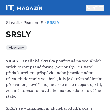
search
menu
Slovník
Písmeno S
SRSLY
chevron_right
chevron_right
SRSLY
Akronymy
SRSLY
- anglická zkratka používaná na sociálních
sítích, v rozepsané formě „Seriously?“ uživatel
přidá k určitém příspěvku nebo ji pošle jinému
uživateli do zpráv ve chvíli, kdy je daným sdělením
překvapen, nevěří mu, nebo se chce naopak ujistit,
zda má adresát opravdu ten názor/ zda se to vážně
stalo.
SRSLY se významem nijak neliší od RLY, což je