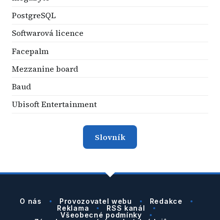
PostgreSQL
Softwarová licence
Facepalm
Mezzanine board
Baud
Ubisoft Entertainment
Slovník
O nás
Provozovatel webu
Redakce
Reklama
RSS kanál
Všeobecné podmínky