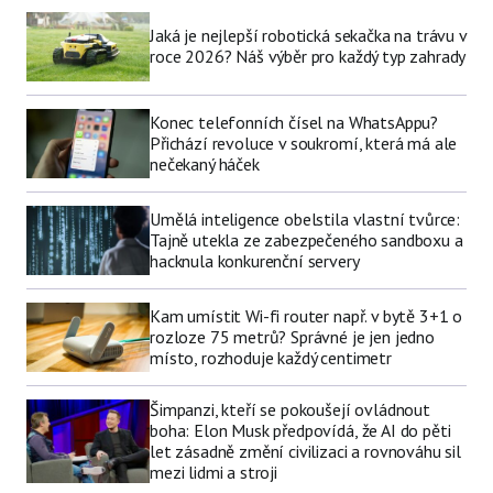
Jaká je nejlepší robotická sekačka na trávu v
roce 2026? Náš výběr pro každý typ zahrady
Konec telefonních čísel na WhatsAppu?
Přichází revoluce v soukromí, která má ale
nečekaný háček
Umělá inteligence obelstila vlastní tvůrce:
Tajně utekla ze zabezpečeného sandboxu a
hacknula konkurenční servery
Kam umístit Wi-fi router např. v bytě 3+1 o
rozloze 75 metrů? Správné je jen jedno
místo, rozhoduje každý centimetr
Šimpanzi, kteří se pokoušejí ovládnout
boha: Elon Musk předpovídá, že AI do pěti
let zásadně změní civilizaci a rovnováhu sil
mezi lidmi a stroji