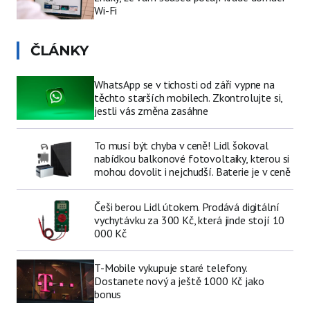
Wi-Fi
ČLÁNKY
WhatsApp se v tichosti od září vypne na
těchto starších mobilech. Zkontrolujte si,
jestli vás změna zasáhne
To musí být chyba v ceně! Lidl šokoval
nabídkou balkonové fotovoltaiky, kterou si
mohou dovolit i nejchudší. Baterie je v ceně
Češi berou Lidl útokem. Prodává digitální
vychytávku za 300 Kč, která jinde stojí 10
000 Kč
T-Mobile vykupuje staré telefony.
Dostanete nový a ještě 1000 Kč jako
bonus