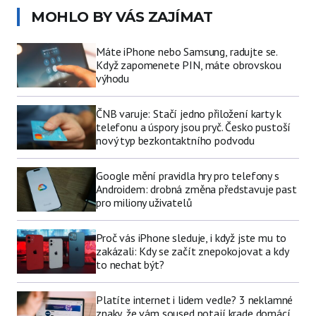
MOHLO BY VÁS ZAJÍMAT
Máte iPhone nebo Samsung, radujte se.
Když zapomenete PIN, máte obrovskou
výhodu
ČNB varuje: Stačí jedno přiložení karty k
telefonu a úspory jsou pryč. Česko pustoší
nový typ bezkontaktního podvodu
Google mění pravidla hry pro telefony s
Androidem: drobná změna představuje past
pro miliony uživatelů
Proč vás iPhone sleduje, i když jste mu to
zakázali: Kdy se začít znepokojovat a kdy
to nechat být?
Platíte internet i lidem vedle? 3 neklamné
znaky, že vám soused potají krade domácí