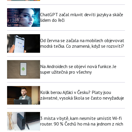
ChatGPT začal mluvit devíti jazyky a skáče
lidem do řeči
Od června se začala na mobilech objevovat
modrá tečka. Co znamená, když se rozsvítí?
Na Androidech se objeví nová funkce. Je
super užitečná pro všechny
Kolik berou Ajťáci v Česku? Platy jsou
závratné, vysoká škola se často nevyžaduje
3 místa v bytě, kam nesmíte umístit Wi-fi
router. 90 % Čechů ho má na jednom z nich