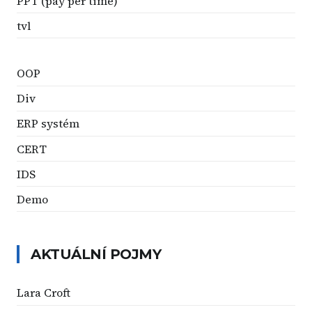
PPT (pay per time)
tvl
OOP
Div
ERP systém
CERT
IDS
Demo
AKTUÁLNÍ POJMY
Lara Croft