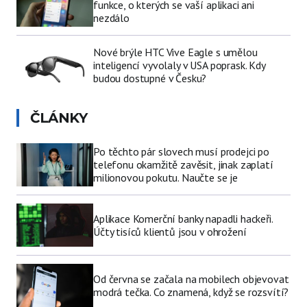
funkce, o kterých se vaší aplikaci ani
nezdálo
Nové brýle HTC Vive Eagle s umělou
inteligencí vyvolaly v USA poprask. Kdy
budou dostupné v Česku?
ČLÁNKY
Po těchto pár slovech musí prodejci po
telefonu okamžitě zavěsit, jinak zaplatí
milionovou pokutu. Naučte se je
Aplikace Komerční banky napadli hackeři.
Účty tisíců klientů jsou v ohrožení
Od června se začala na mobilech objevovat
modrá tečka. Co znamená, když se rozsvítí?