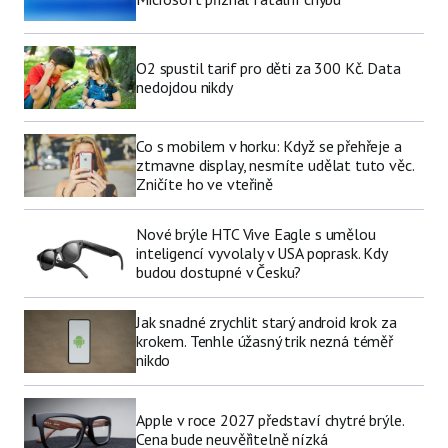
O2 spustil tarif pro děti za 300 Kč. Data
nedojdou nikdy
Co s mobilem v horku: Když se přehřeje a
ztmavne display, nesmíte udělat tuto věc.
Zničíte ho ve vteřině
Nové brýle HTC Vive Eagle s umělou
inteligencí vyvolaly v USA poprask. Kdy
budou dostupné v Česku?
Jak snadné zrychlit starý android krok za
krokem. Tenhle úžasný trik nezná téměř
nikdo
Apple v roce 2027 představí chytré brýle.
Cena bude neuvěřitelně nízká