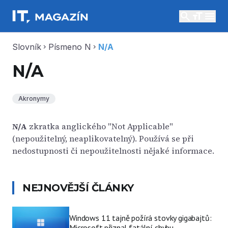
search
menu
Slovník
Písmeno N
N/A
chevron_right
chevron_right
N/A
Akronymy
N/A
zkratka anglického "Not Applicable"
(nepoužitelný, neaplikovatelný). Používá se při
nedostupnosti či nepoužitelnosti nějaké informace.
NEJNOVĚJŠÍ ČLÁNKY
Windows 11 tajně požírá stovky gigabajtů:
Microsoft přiznal fatální chybu