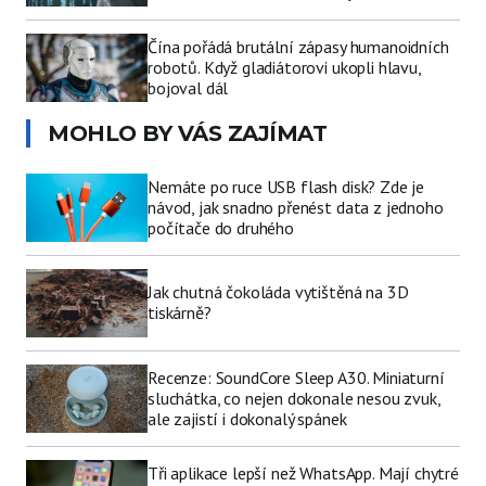
Čína pořádá brutální zápasy humanoidních
robotů. Když gladiátorovi ukopli hlavu,
bojoval dál
MOHLO BY VÁS ZAJÍMAT
Nemáte po ruce USB flash disk? Zde je
návod, jak snadno přenést data z jednoho
počítače do druhého
Jak chutná čokoláda vytištěná na 3D
tiskárně?
Recenze: SoundCore Sleep A30. Miniaturní
sluchátka, co nejen dokonale nesou zvuk,
ale zajistí i dokonalý spánek
Tři aplikace lepší než WhatsApp. Mají chytré