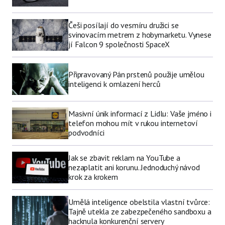
Češi posílají do vesmíru družici se
svinovacím metrem z hobymarketu. Vynese
jí Falcon 9 společnosti SpaceX
Připravovaný Pán prstenů použije umělou
inteligenci k omlazení herců
Masivní únik informací z Lidlu: Vaše jméno i
telefon mohou mít v rukou internetoví
podvodníci
Jak se zbavit reklam na YouTube a
nezaplatit ani korunu. Jednoduchý návod
krok za krokem
Umělá inteligence obelstila vlastní tvůrce:
Tajně utekla ze zabezpečeného sandboxu a
hacknula konkurenční servery