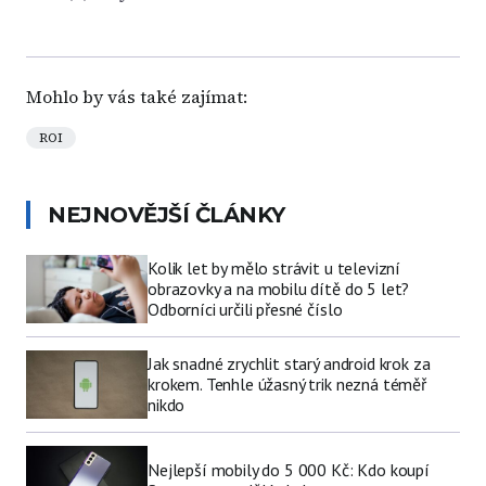
Mohlo by vás také zajímat:
ROI
NEJNOVĚJŠÍ ČLÁNKY
Kolik let by mělo strávit u televizní
obrazovky a na mobilu dítě do 5 let?
Odborníci určili přesné číslo
Jak snadné zrychlit starý android krok za
krokem. Tenhle úžasný trik nezná téměř
nikdo
Nejlepší mobily do 5 000 Kč: Kdo koupí