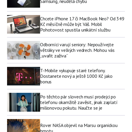
Samsung, neudělá chybu
Chcete iPhone 17 či MacBook Neo? Od 349
Kč měsíčně může být Váš. Mobil
Pohotovost spustila unikátní službu
Odborníci varují seniory: Nepoužívejte
větráky ve velkých vedrech. Mohou vás
„uvařit zaživa“
T-Mobile vykupuje staré telefony.
Dostanete nový a ještě 1000 Kč jako
bonus
Po těchto pár slovech musí prodejci po
telefonu okamžitě zavěsit, jinak zaplatí
milionovou pokutu. Naučte se je
Rover NASA objevil na Marsu organickou
hmotu