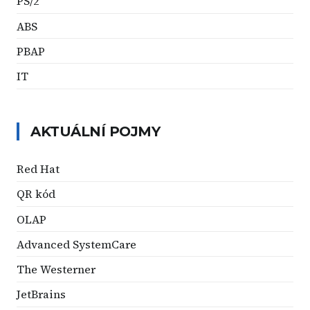
PS/2
ABS
PBAP
IT
AKTUÁLNÍ POJMY
Red Hat
QR kód
OLAP
Advanced SystemCare
The Westerner
JetBrains