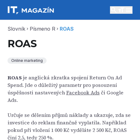
search
menu
Slovník
Písmeno R
ROAS
chevron_right
chevron_right
ROAS
Online marketing
ROAS
je anglická zkratka spojení Return On Ad
Spend. Jde o důležitý parametr pro posouzení
úspěšnosti nastavených
Facebook Ads
či Google
Ads.
Určuje se dělením příjmů náklady a ukazuje, zda se
investice do reklam finančně vyplatila. Například
pokud při vložení 1 000 Kč vyděláte 2 500 Kč, ROAS
činí 2,5, tedy 250 %.