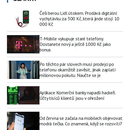
Češi berou Lidl útokem. Prodává digitální
vychytávku za 300 Kč, která jinde stojí 10
000 Kč
T-Mobile vykupuje staré telefony.
Dostanete nový a ještě 1000 Kč jako
bonus
Po těchto pár slovech musí prodejci po
telefonu okamžitě zavěsit, jinak zaplatí
milionovou pokutu. Naučte se je
Aplikace Komerční banky napadli hackeři.
Účty tisíců klientů jsou v ohrožení
Od června se začala na mobilech objevovat
modrá tečka. Co znamená, když se rozsvítí?