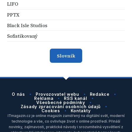
LIFO
PPTX
Black Isle Studios
Sofistikovaný
Slovník
O nás
Provozovatel webu
Redakce
Reklama
RSS kanál
Všeobecné podmínky
Zásady zpracování osobních údajů
Cookies
Kontakty
ITmagazin.cz je online magazín zaměřený na digitální svět, moderní
technologie a vše, co ovlivňuje život v online prostředí. Přináší
novinky, zajímavosti, praktické návody i srozumitelná vysvětlení z