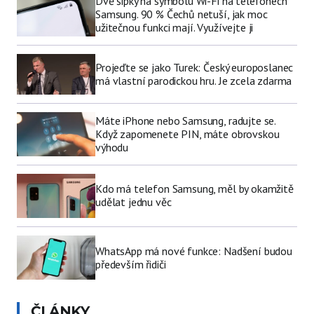
Dvě šipky na symbolu Wi-Fi na telefonech
Samsung. 90 % Čechů netuší, jak moc
užitečnou funkci mají. Využívejte ji
Projeďte se jako Turek: Český europoslanec
má vlastní parodickou hru. Je zcela zdarma
Máte iPhone nebo Samsung, radujte se.
Když zapomenete PIN, máte obrovskou
výhodu
Kdo má telefon Samsung, měl by okamžitě
udělat jednu věc
WhatsApp má nové funkce: Nadšení budou
především řidiči
ČLÁNKY