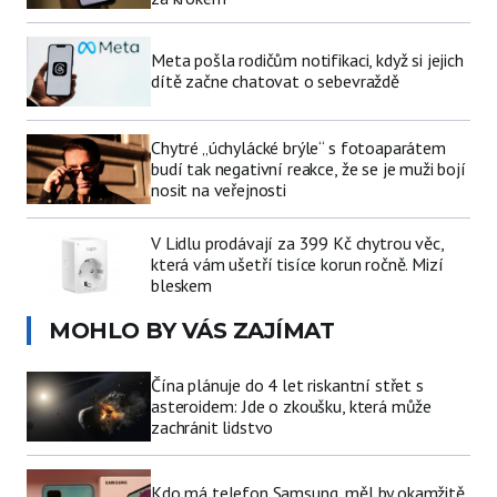
Meta pošla rodičům notifikaci, když si jejich
dítě začne chatovat o sebevraždě
Chytré „úchylácké brýle“ s fotoaparátem
budí tak negativní reakce, že se je muži bojí
nosit na veřejnosti
V Lidlu prodávají za 399 Kč chytrou věc,
která vám ušetří tisíce korun ročně. Mizí
bleskem
MOHLO BY VÁS ZAJÍMAT
Čína plánuje do 4 let riskantní střet s
asteroidem: Jde o zkoušku, která může
zachránit lidstvo
Kdo má telefon Samsung, měl by okamžitě