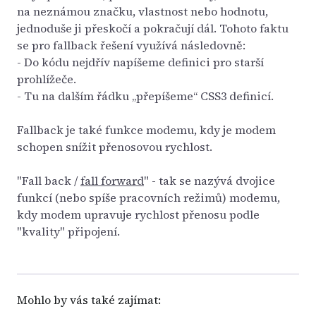
na neznámou značku, vlastnost nebo hodnotu,
jednoduše ji přeskočí a pokračují dál. Tohoto faktu
se pro fallback řešení využívá následovně:
- Do kódu nejdřív napíšeme definici pro starší
prohlížeče.
- Tu na dalším řádku „přepíšeme“ CSS3 definicí.
Fallback je také funkce modemu, kdy je modem
schopen snížit přenosovou rychlost.
"Fall back /
fall forward
" - tak se nazývá dvojice
funkcí (nebo spíše pracovních režimů) modemu,
kdy modem upravuje rychlost přenosu podle
"kvality" připojení.
Mohlo by vás také zajímat: