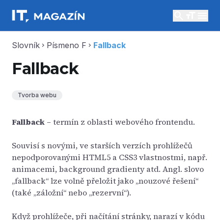
search
menu
Slovník
Písmeno F
Fallback
chevron_right
chevron_right
Fallback
Tvorba webu
Fallback
– termín z oblasti webového frontendu.
Souvisí s novými, ve starších verzích prohlížečů
nepodporovanými HTML5 a CSS3 vlastnostmi, např.
animacemi, background gradienty atd. Angl. slovo
„fallback“ lze volně přeložit jako „nouzové řešení“
(také „záložní“ nebo „rezervní“).
Když prohlížeče, při načítání stránky, narazí v kódu