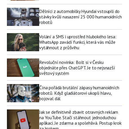
Dělníci z automobilky Hyundai vstoupili do
stávky kvůli nasazení 25 000 humanoidních
robotů
Volání a SMS i uprostřed hlubokého lesa:
WhatsApp zavádí funkci, která vás může
vytáhnout z průšvihu
Revoluční novinka: Bolt si v Česku
objednáte přes ChatGPT. Je to nejsnazší
světový systém
Čína pořádá brutální zápasy humanoidních
robotů. Když gladiátorovi ukopli hlavu,
bojoval dál
Jak se definitivně zbavit otravných reklam
na YouTube. Stačí stáhnout jednoduchou
aplikaci. Je zdarma a spolehlivá. Postup krok
za krokem