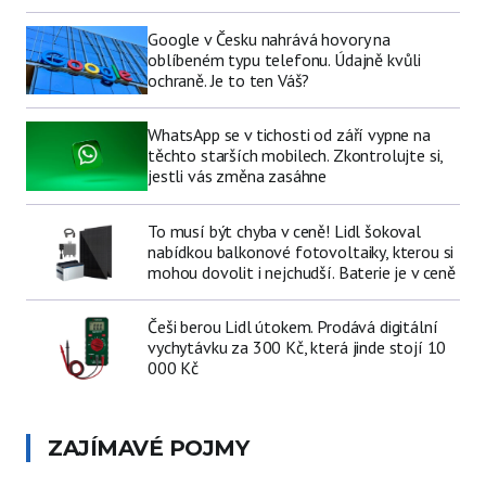
Google v Česku nahrává hovory na
oblíbeném typu telefonu. Údajně kvůli
ochraně. Je to ten Váš?
WhatsApp se v tichosti od září vypne na
těchto starších mobilech. Zkontrolujte si,
jestli vás změna zasáhne
To musí být chyba v ceně! Lidl šokoval
nabídkou balkonové fotovoltaiky, kterou si
mohou dovolit i nejchudší. Baterie je v ceně
Češi berou Lidl útokem. Prodává digitální
vychytávku za 300 Kč, která jinde stojí 10
000 Kč
ZAJÍMAVÉ POJMY