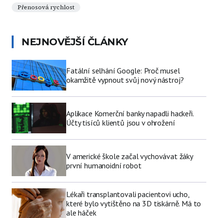
Přenosová rychlost
NEJNOVĚJŠÍ ČLÁNKY
Fatální selhání Google: Proč musel
okamžitě vypnout svůj nový nástroj?
Aplikace Komerční banky napadli hackeři.
Účty tisíců klientů jsou v ohrožení
V americké škole začal vychovávat žáky
první humanoidní robot
Lékaři transplantovali pacientovi ucho,
které bylo vytištěno na 3D tiskárně. Má to
ale háček