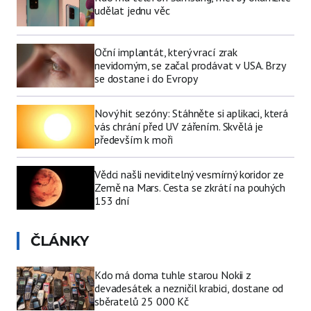
udělat jednu věc
Oční implantát, který vrací zrak
nevidomým, se začal prodávat v USA. Brzy
se dostane i do Evropy
Nový hit sezóny: Stáhněte si aplikaci, která
vás chrání před UV zářením. Skvělá je
především k moři
Vědci našli neviditelný vesmírný koridor ze
Země na Mars. Cesta se zkrátí na pouhých
153 dní
ČLÁNKY
Kdo má doma tuhle starou Nokii z
devadesátek a nezničil krabici, dostane od
sběratelů 25 000 Kč