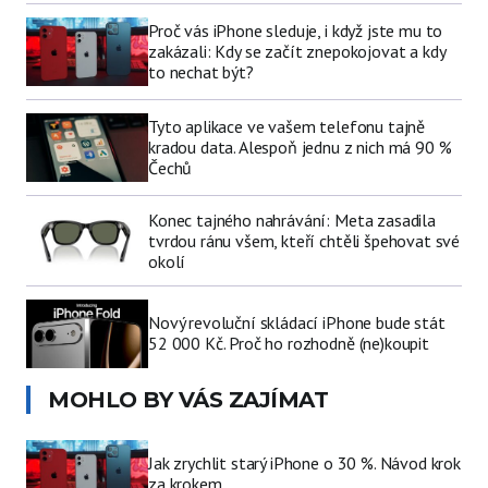
Proč vás iPhone sleduje, i když jste mu to
zakázali: Kdy se začít znepokojovat a kdy
to nechat být?
Tyto aplikace ve vašem telefonu tajně
kradou data. Alespoň jednu z nich má 90 %
Čechů
Konec tajného nahrávání: Meta zasadila
tvrdou ránu všem, kteří chtěli špehovat své
okolí
Nový revoluční skládací iPhone bude stát
52 000 Kč. Proč ho rozhodně (ne)koupit
MOHLO BY VÁS ZAJÍMAT
Jak zrychlit starý iPhone o 30 %. Návod krok
za krokem