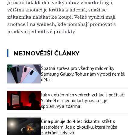
Je na ni tak kladen velký důraz v marketingu,
většina anotací je krátká a úderná, snaží se
zákazníka nalákat ke koupi. Velké využití mají
anotace i na webech, kde pomáhají promovat a
prodávat jednotlivé produkty.
NEJNOVĚJŠÍ ČLÁNKY
Špatná zpráva pro všechny milovníky
Samsung Galaxy. Tohle nám výrobci neměli
dělat
Jak v extrémních vedrech zchladit počítač:
Stáhněte si jednoduchý nástroj, je
spolehlivý a zdarma
Čína plánuje do 4 let riskantní střet s
asteroidem: Jde o zkoušku, která může
zachránit lidstvo