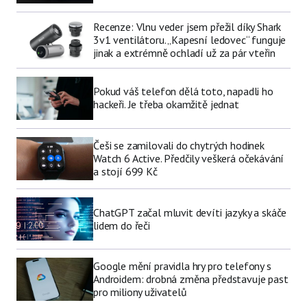
Recenze: Vlnu veder jsem přežil díky Shark
3v1 ventilátoru. „Kapesní ledovec“ funguje
jinak a extrémně ochladí už za pár vteřin
Pokud váš telefon dělá toto, napadli ho
hackeři. Je třeba okamžitě jednat
Češi se zamilovali do chytrých hodinek
Watch 6 Active. Předčily veškerá očekávání
a stojí 699 Kč
ChatGPT začal mluvit devíti jazyky a skáče
lidem do řeči
Google mění pravidla hry pro telefony s
Androidem: drobná změna představuje past
pro miliony uživatelů