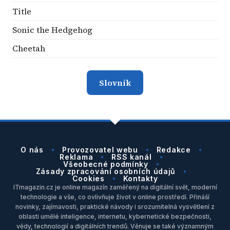
Title
Sonic the Hedgehog
Cheetah
Slovník
O nás
Provozovatel webu
Redakce
Reklama
RSS kanál
Všeobecné podmínky
Zásady zpracování osobních údajů
Cookies
Kontakty
ITmagazin.cz je online magazín zaměřený na digitální svět, moderní
technologie a vše, co ovlivňuje život v online prostředí. Přináší
novinky, zajímavosti, praktické návody i srozumitelná vysvětlení z
oblasti umělé inteligence, internetu, kybernetické bezpečnosti,
vědy, technologií a digitálních trendů. Věnuje se také významným