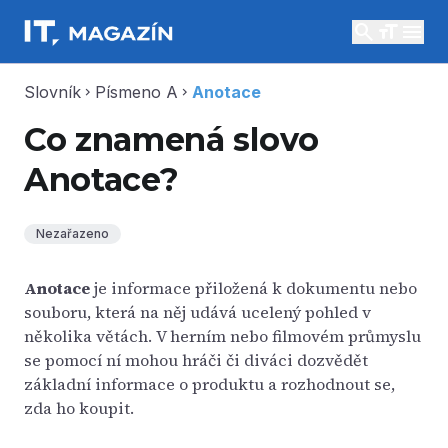
search
menu
Slovník
Písmeno A
Anotace
chevron_right
chevron_right
Co znamená slovo
Anotace?
Nezařazeno
Anotace
je informace přiložená k dokumentu nebo
souboru, která na něj udává ucelený pohled v
několika větách. V herním nebo filmovém průmyslu
se pomocí ní mohou hráči či diváci dozvědět
základní informace o produktu a rozhodnout se,
zda ho koupit.