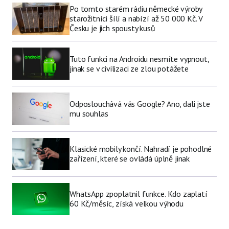
Po tomto starém rádiu německé výroby
starožitníci šílí a nabízí až 50 000 Kč. V
Česku je jich spousty kusů
Tuto funkci na Androidu nesmíte vypnout,
jinak se v civilizaci ze zlou potážete
Odposlouchává vás Google? Ano, dali jste
mu souhlas
Klasické mobily končí. Nahradí je pohodlné
zařízení, které se ovládá úplně jinak
WhatsApp zpoplatnil funkce. Kdo zaplatí
60 Kč/měsíc, získá velkou výhodu