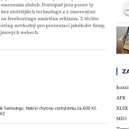
omezením služeb. Dostupné jsou pouze ty
 bez složitějších technologií a s omezenými
e na freehostingu umístěna reklama. Z těchto
sting nevhodný pro prezentaci jakékoliv firmy,
zájmových webech.
Z
koaxi
AFK
XLSX
ník Samsungu: Nabízí chytrou vychytávku za 600 Kč.
 Kč
MD5
Termi