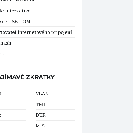
ite Interactive
kce USB-COM
tovatel internetového připojení
mash
nd
AJÍMAVÉ ZKRATKY
R
VLAN
TMI
o
DTR
MP2