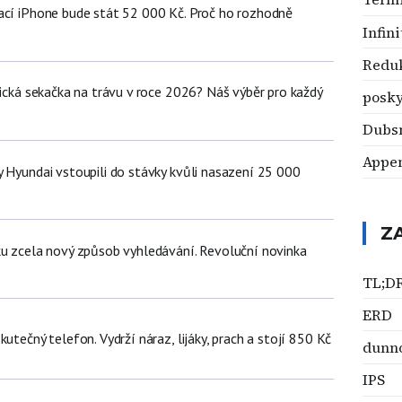
ací iPhone bude stát 52 000 Kč. Proč ho rozhodně
Infin
Redu
tická sekačka na trávu v roce 2026? Náš výběr pro každý
posky
Dubs
Appe
y Hyundai vstoupili do stávky kvůli nasazení 25 000
ů
Z
ku zcela nový způsob vyhledávání. Revoluční novinka
TL;D
ERD
kutečný telefon. Vydrží náraz, lijáky, prach a stojí 850 Kč
dunn
IPS