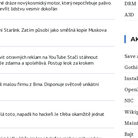
né dráze nový kosmický motor, který nepotřebuje palivo.
DRM
vřít lidstvu vesmír dokořán
A3D
tní Starlink. Zatím působí jako směšná kopie Muskova
A
Save 
avit otravných reklam na YouTube. Stačí stáhnout
 Je zdarma a spolehlivá. Postup krok za krokem
Gothi
Insta
il malou firmu z Brna. Disponuje světově unikátní
Open
NIC
Wiki
á toto, napadli ho hackeři. Je třeba okamžitě jednat
Main
Bajt