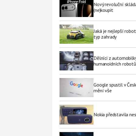
Nový revoluční sklád
(ne)koupit
Jaká je nejlepší robo
typ zahrady
Dělníci z automobilk
humanoidních robot
Google spustil v Čes
mění vše
Nokia představila nes