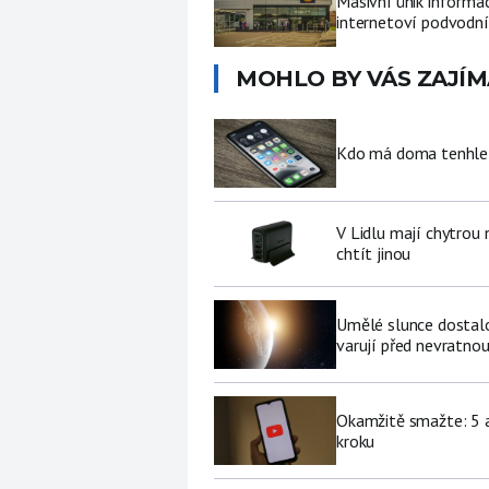
Masivní únik informa
internetoví podvodní
MOHLO BY VÁS ZAJÍM
Kdo má doma tenhle 
V Lidlu mají chytrou n
chtít jinou
Umělé slunce dostalo 
varují před nevratno
Okamžitě smažte: 5 a
kroku