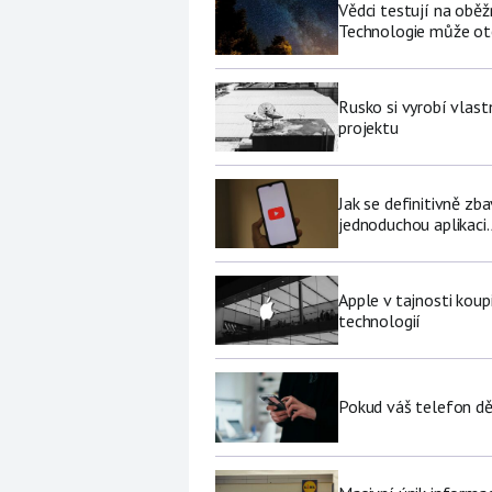
Vědci testují na oběž
Technologie může ote
Rusko si vyrobí vlas
projektu
Jak se definitivně zb
jednoduchou aplikaci.
Apple v tajnosti koup
technologií
Pokud váš telefon děl