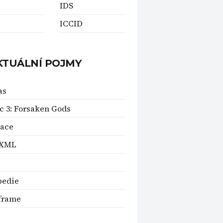
IDS
ICCID
KTUÁLNÍ POJMY
as
c 3: Forsaken Gods
lace
XML
pedie
frame