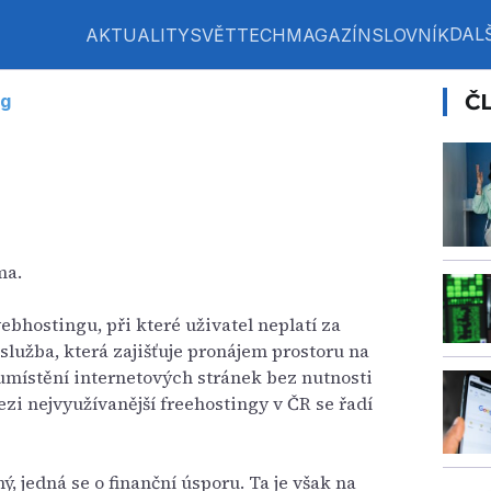
DALŠ
AKTUALITY
SVĚT
TECH
MAGAZÍN
SLOVNÍK
Č
ng
ma.
ebhostingu, při které uživatel neplatí za
služba, která zajišťuje pronájem prostoru na
umístění internetových stránek bez nutnosti
ezi nejvyužívanější freehostingy v ČR se řadí
ý, jedná se o finanční úsporu. Ta je však na