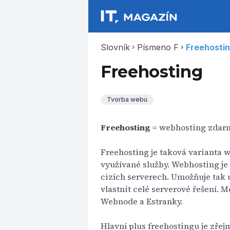
Slovník
Písmeno F
Freehosti
chevron_right
chevron_right
Freehosting
Tvorba webu
Freehosting
= webhosting zdar
Freehosting je taková varianta w
využívané služby. Webhosting je 
cizích serverech. Umožňuje tak 
vlastnit celé serverové řešení. M
Webnode a Estranky.
Hlavní plus freehostingu je zřejm