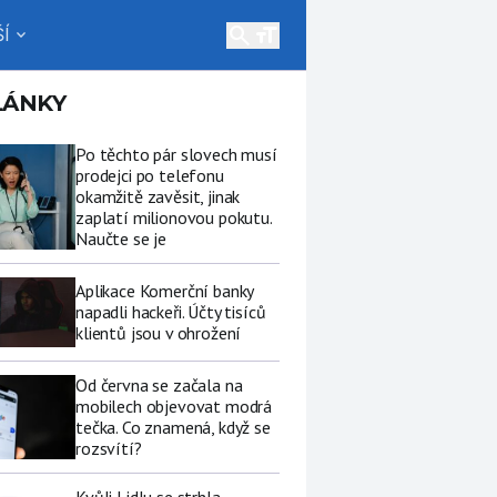
search
Í
expand_more
LÁNKY
Po těchto pár slovech musí
prodejci po telefonu
okamžitě zavěsit, jinak
zaplatí milionovou pokutu.
Naučte se je
Aplikace Komerční banky
napadli hackeři. Účty tisíců
klientů jsou v ohrožení
Od června se začala na
mobilech objevovat modrá
tečka. Co znamená, když se
rozsvítí?