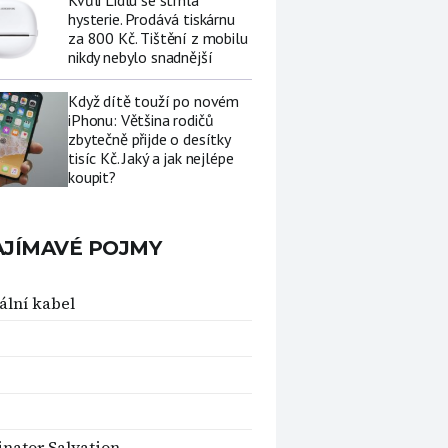
Kvůli Lidlu se strhla
hysterie. Prodává tiskárnu
za 800 Kč. Tištění z mobilu
nikdy nebylo snadnější
Když dítě touží po novém
iPhonu: Většina rodičů
zbytečně přijde o desítky
tisíc Kč. Jaký a jak nejlépe
koupit?
AJÍMAVÉ POJMY
ální kabel
nator Salvation