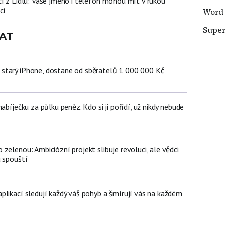
cí z Lidlu: Vaše jméno i telefon mohou mít v rukou
ci
Word
Super
AT
starý iPhone, dostane od sběratelů 1 000 000 Kč
abíječku za půlku peněz. Kdo si ji pořídí, už nikdy nebude
zelenou: Ambiciózní projekt slibuje revoluci, ale vědci
u spouští
plikací sledují každý váš pohyb a šmírují vás na každém