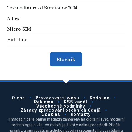
Trainz Railroad Simulator 2004
Allow
Micro-SIM
Half-Life
Slovník
O nás
Provozovatel webu
Redakce
Reklama
RSS kanál
Všeobecné podmínky
Zásady zpracování osobních údajů
Cookies
Kontakty
ITmagazin.cz je online magazín zaměřený na digitální svět, moderní
technologie a vše, co ovlivňuje život v online prostředí. Přináší
novinky, zajímavosti, praktické návody i srozumitelná vysvětlení z