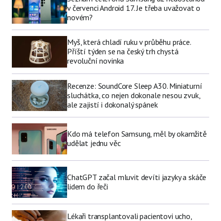
v červenci Android 17. Je třeba uvažovat o
novém?
Myš, která chladí ruku v průběhu práce.
Příští týden se na český trh chystá
revoluční novinka
Recenze: SoundCore Sleep A30. Miniaturní
sluchátka, co nejen dokonale nesou zvuk,
ale zajistí i dokonalý spánek
Kdo má telefon Samsung, měl by okamžitě
udělat jednu věc
ChatGPT začal mluvit devíti jazyky a skáče
lidem do řeči
Lékaři transplantovali pacientovi ucho,