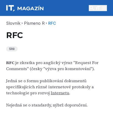
search
menu
Slovník
Písmeno R
RFC
chevron_right
chevron_right
RFC
Sítě
RFC
je zkratka pro anglický výraz "Request For
Comments" (česky "výzva pro komentování").
Jedná se o formu publikování dokumentů
specifikujících různé internetové protokoly a
technologie pro rozvoj
Internetu
.
Nejedná se o standardy, nýbrž doporučení.