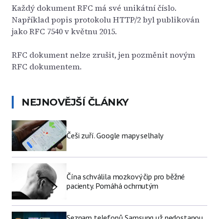
Každý dokument RFC má své unikátní číslo.
Například popis protokolu HTTP/2 byl publikován
jako RFC 7540 v květnu 2015.
RFC dokument nelze zrušit, jen pozměnit novým
RFC dokumentem.
NEJNOVĚJŠÍ ČLÁNKY
Češi zuří. Google mapy selhaly
Čína schválila mozkový čip pro běžné
pacienty. Pomáhá ochrnutým
Seznam telefonů Samsung už nedostanou