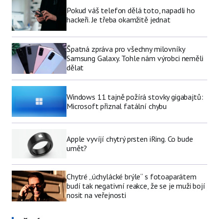
Pokud váš telefon dělá toto, napadli ho
hackeři. Je třeba okamžitě jednat
Špatná zpráva pro všechny milovníky
Samsung Galaxy. Tohle nám výrobci neměli
dělat
Windows 11 tajně požírá stovky gigabajtů:
Microsoft přiznal fatální chybu
Apple vyvíjí chytrý prsten iRing. Co bude
umět?
Chytré „úchylácké brýle“ s fotoaparátem
budí tak negativní reakce, že se je muži bojí
nosit na veřejnosti