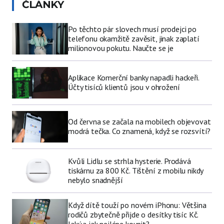
ČLÁNKY
Po těchto pár slovech musí prodejci po
telefonu okamžitě zavěsit, jinak zaplatí
milionovou pokutu. Naučte se je
Aplikace Komerční banky napadli hackeři.
Účty tisíců klientů jsou v ohrožení
Od června se začala na mobilech objevovat
modrá tečka. Co znamená, když se rozsvítí?
Kvůli Lidlu se strhla hysterie. Prodává
tiskárnu za 800 Kč. Tištění z mobilu nikdy
nebylo snadnější
Když dítě touží po novém iPhonu: Většina
rodičů zbytečně přijde o desítky tisíc Kč.
Jaký a jak nejlépe koupit?