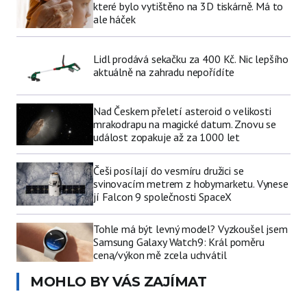
které bylo vytištěno na 3D tiskárně. Má to
ale háček
Lidl prodává sekačku za 400 Kč. Nic lepšího
aktuálně na zahradu nepořídíte
Nad Českem přeletí asteroid o velikosti
mrakodrapu na magické datum. Znovu se
událost zopakuje až za 1000 let
Češi posílají do vesmíru družici se
svinovacím metrem z hobymarketu. Vynese
jí Falcon 9 společnosti SpaceX
Tohle má být levný model? Vyzkoušel jsem
Samsung Galaxy Watch9: Král poměru
cena/výkon mě zcela uchvátil
MOHLO BY VÁS ZAJÍMAT