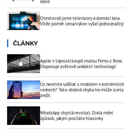
okolí
Otestovali jsme televizory a domácí kina.
Vítěz poměr cena/výkon vyšel jednoznačný
ČLÁNKY
Apple v tajnosti koupil malou firmu z Brna.
Disponuje světově unikátní technologií
Co nesmíte udělat s mobilem v extrémních
vedrech? Tato drobná chyba ho může zcela
zničit
WhatsApp chystá revoluci. Zcela mění
způsob, jakým posíláte hlasovky