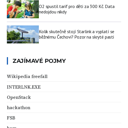
O2 spustil tarif pro děti za 300 Kč. Data
nedojdou nikdy
Kolik skutečně stojí Starlink a vyplatí se
běžnému Čechovi? Pozor na skryté pasti
ZAJÍMAVÉ POJMY
Wikipedia freefall
INTERLNK.EXE
OpenStack
hackathon
FSB