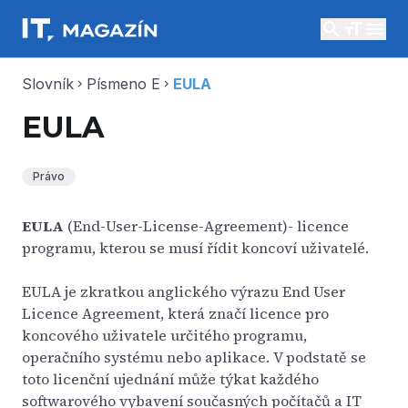
search
menu
Slovník
Písmeno E
EULA
chevron_right
chevron_right
EULA
Právo
EULA
(End-User-License-Agreement)- licence
programu, kterou se musí řídit koncoví uživatelé.
EULA je zkratkou anglického výrazu End User
Licence Agreement, která značí licence pro
koncového uživatele určitého programu,
operačního systému nebo aplikace. V podstatě se
toto licenční ujednání může týkat každého
softwarového vybavení současných počítačů a IT