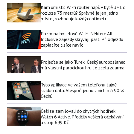
Kam umístit Wi-fi router např. v bytě 3+1 o
rozloze 75 metrů? Správné je jen jedno
místo, rozhoduje každý centimetr
Pozor na hotelové Wi-Fi. Některé All
Inclusive zájezdy skrývají past. Při odjezdu
zaplatíte tisíce navíc
Projeďte se jako Turek: Český europoslanec
má vlastní parodickou hru. Je zcela zdarma
Tyto aplikace ve vašem telefonu tajně
kradou data. Alespoň jednu z nich má 90 %
Čechů
Češi se zamilovali do chytrých hodinek
Watch 6 Active. Předčily veškerá očekávání
a stojí 699 Kč