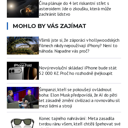
Čína plánuje do 4 let riskantní střet s
asteroidem: Jde o zkoušku, která může
zachránit lidstvo
MOHLO BY VÁS ZAJÍMAT
Všimli jste si, že záporáci v hollywoodských
filmech nikdy nepoužívají iPhony? Není to
náhoda. Napadne vás proč?
Nový revoluční skládací iPhone bude stát
52 000 Kč. Proč ho rozhodně (ne)koupit
Šimpanzi, kteří se pokoušejí ovládnout
boha: Elon Musk předpovídá, že AI do pěti
let zásadně změní civilizaci a rovnováhu sil
mezi lidmi a stroji
Konec tajného nahrávání: Meta zasadila
tvrdou ránu všem, kteří chtěli špehovat své