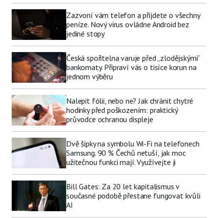
Zazvoní vám telefon a přijdete o všechny
peníze. Nový virus ovládne Android bez
jediné stopy
Česká spořitelna varuje před „zlodějskými“
bankomaty. Připraví vás o tisíce korun na
jednom výběru
Nalepit fólii, nebo ne? Jak chránit chytré
hodinky před poškozením: praktický
průvodce ochranou displeje
Dvě šipky na symbolu Wi-Fi na telefonech
Samsung. 90 % Čechů netuší, jak moc
užitečnou funkci mají. Využívejte ji
Bill Gates: Za 20 let kapitalismus v
současné podobě přestane fungovat kvůli
AI