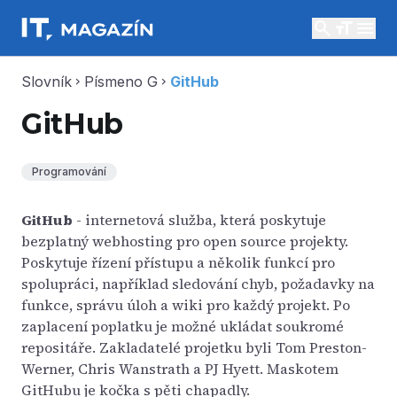
search
menu
Slovník
Písmeno G
GitHub
chevron_right
chevron_right
GitHub
Programování
GitHub
- internetová služba, která poskytuje
bezplatný webhosting pro open source projekty.
Poskytuje řízení přístupu a několik funkcí pro
spolupráci, například sledování chyb, požadavky na
funkce, správu úloh a wiki pro každý projekt. Po
zaplacení poplatku je možné ukládat soukromé
repositáře. Zakladatelé projetku byli Tom Preston-
Werner, Chris Wanstrath a PJ Hyett. Maskotem
GitHubu je kočka s pěti chapadly.