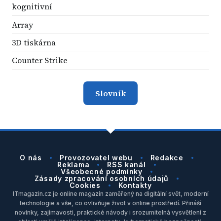
kognitivní
Array
3D tiskárna
Counter Strike
Slovník
O nás
Provozovatel webu
Redakce
Reklama
RSS kanál
Všeobecné podmínky
Zásady zpracování osobních údajů
Cookies
Kontakty
ITmagazin.cz je online magazín zaměřený na digitální svět, moderní
technologie a vše, co ovlivňuje život v online prostředí. Přináší
novinky, zajímavosti, praktické návody i srozumitelná vysvětlení z