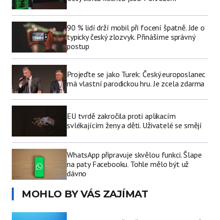
90 % lidí drží mobil při focení špatně. Jde o
typicky český zlozvyk. Přinášíme správný
postup
Projeďte se jako Turek: Český europoslanec
má vlastní parodickou hru. Je zcela zdarma
EU tvrdě zakročila proti aplikacím
svlékajícím ženy a děti. Uživatelé se smějí
WhatsApp připravuje skvělou funkci. Šlape
na paty Facebooku. Tohle mělo být už
dávno
MOHLO BY VÁS ZAJÍMAT