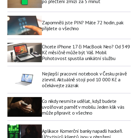
po přečtení zmizí za 5 minut
Zapomněli jste PIN? Máte 72 hodin, pak
přijdete o všechno
Chcete iPhone 17 či MacBook Neo? Od 349
Kč měsíčně může být Váš. Mobil
Pohotovost spustila unikátní službu
Nejlepší pracovní notebook v Česku právě
zlevnil. Aktuálně stojí pod 10 000 Kč a
očekávejte zázrak
Co nikdy nesmíte udělat, když budete
uvolňovat paměť v mobilu. Jeden klik vás
může připravit o všechno
Aplikace Komerční banky napadli hackeři.
Účty tisíců klientů jsou v ohrožení