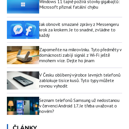
Windows 11 tajně požírá stovky gigabajtů:
Microsoft přiznal fatální chybu
Jak obnovit smazané zprávy z Messengeru
krok za krokem. Je to snadné, zvládne to
každý
Zapomeňte na mikrovlnku. Tyto předměty v
domácnosti zabíjí signál z Wi-Fi ještě
mnohem více. Dejte ho jinam
V Česku oblíbený výrobce levných telefonů
zablokuje tisíce kusů. Tyto typy můžete
rovnou vyhodit
Seznam telefonů Samsung už nedostanou
v červenci Android 17. Je třeba uvažovat o
novém?
ČLÁNKY