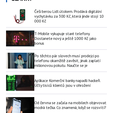
Češi berou Lidl útokem. Prodává digitální
vychytávku za 300 Kč, která jinde stojí 10
000 Kč
T-Mobile vykupuje staré telefony.
Dostanete nový a ještě 1000 Kč jako
bonus
Po těchto pár slovech musí prodejci po
telefonu okamžitě zavěsit, jinak zaplatí
milionovou pokutu. Naučte se je
Aplikace Komerční banky napadli hackeři.
Účty tisíců klientů jsou v ohrožení
Od června se začala na mobilech objevovat
modrá tečka. Co znamená, když se rozsvítí?