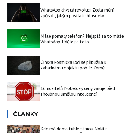
WhatsApp chystá revoluci. Zcela mění
způsob, jakým posíláte hlasovky
Máte pomalý telefon? Nejspíš za to může
WhatsApp. Udělejte toto
Čínská kosmická loď se přiblížila k
záhadnému objektu poblíž Země
16 nositelů Nobelovy ceny varuje před
zhoubnou umělou inteligencí
ČLÁNKY
Kdo má doma tuhle starou Nokii z