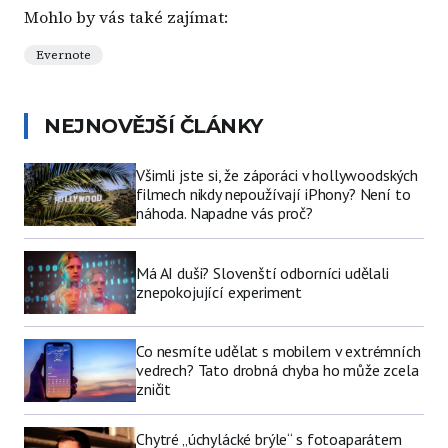
Mohlo by vás také zajímat:
Evernote
NEJNOVĚJŠÍ ČLÁNKY
Všimli jste si, že záporáci v hollywoodských
filmech nikdy nepoužívají iPhony? Není to
náhoda. Napadne vás proč?
Má AI duši? Slovenští odborníci udělali
znepokojující experiment
Co nesmíte udělat s mobilem v extrémních
vedrech? Tato drobná chyba ho může zcela
zničit
Chytré „úchylácké brýle“ s fotoaparátem