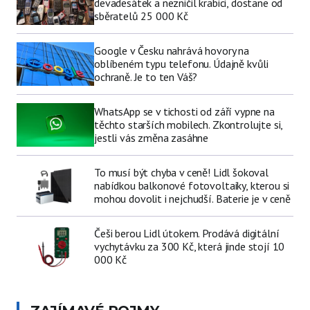
devadesátek a nezničil krabici, dostane od
sběratelů 25 000 Kč
Google v Česku nahrává hovory na
oblíbeném typu telefonu. Údajně kvůli
ochraně. Je to ten Váš?
WhatsApp se v tichosti od září vypne na
těchto starších mobilech. Zkontrolujte si,
jestli vás změna zasáhne
To musí být chyba v ceně! Lidl šokoval
nabídkou balkonové fotovoltaiky, kterou si
mohou dovolit i nejchudší. Baterie je v ceně
Češi berou Lidl útokem. Prodává digitální
vychytávku za 300 Kč, která jinde stojí 10
000 Kč