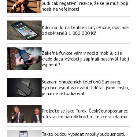
budí tak negativní reakce, že se je muži bojí
nosit na veřejnosti
Kdo má doma tenhle starý iPhone, dostane
od sběratelů 1 000 000 Kč
Zákeřná funkce vám v noci z mobilu tiše
krade data. Výrobci ji zapínají naschvál. Jak ji
vypnout?
Seznam ohrožených telefonů Samsung.
Výrobce vydal varování: Udělali jsme chybu,
je nutné aktualizovat
Projeďte se jako Turek: Český europoslanec
má vlastní parodickou hru. Je zcela zdarma
Takto budou vypadat mobily budoucnosti.