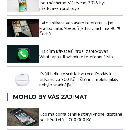
Jsou nádherné. V červenci 2026 byl
představen prototyp
Tyto aplikace ve vašem telefonu tajně
kradou data. Alespoň jednu z nich má 90 %
Čechů
Tisícům uživatelů hrozí zablokování
WhatsAppu. Rozhoduje telefonní číslo
Kvůli Lidlu se strhla hysterie. Prodává
tiskárnu za 800 Kč. Tištění z mobilu nikdy
nebylo snadnější
MOHLO BY VÁS ZAJÍMAT
Kdo má doma tenhle starý iPhone, dostane
od sběratelů 1 000 000 Kč