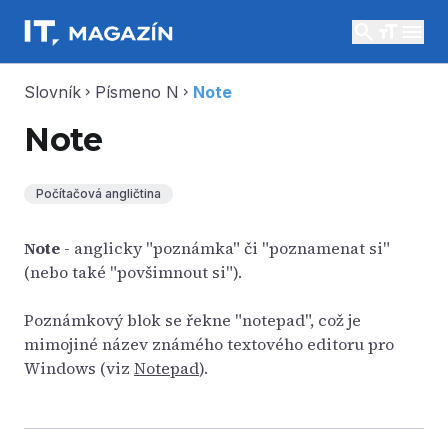
search
menu
Slovník
Písmeno N
Note
chevron_right
chevron_right
Note
Počítačová angličtina
Note
- anglicky "poznámka" či "poznamenat si"
(nebo také "povšimnout si").
Poznámkový blok se řekne "notepad", což je
mimojiné název známého textového editoru pro
Windows (viz
Notepad
).