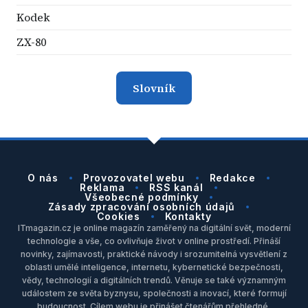
Kodek
ZX-80
Slovník
O nás
Provozovatel webu
Redakce
Reklama
RSS kanál
Všeobecné podmínky
Zásady zpracování osobních údajů
Cookies
Kontakty
ITmagazin.cz je online magazín zaměřený na digitální svět, moderní
technologie a vše, co ovlivňuje život v online prostředí. Přináší
novinky, zajímavosti, praktické návody i srozumitelná vysvětlení z
oblasti umělé inteligence, internetu, kybernetické bezpečnosti,
vědy, technologií a digitálních trendů. Věnuje se také významným
událostem ze světa byznysu, společnosti a inovací, které formují
budoucnost. Cílem webu je přinášet čtenářům přehledné,