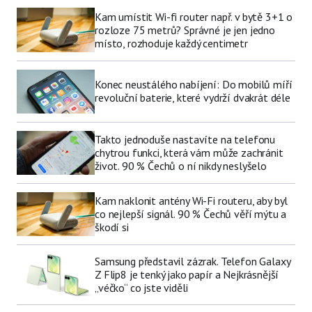
Kam umístit Wi-fi router např. v bytě 3+1 o
rozloze 75 metrů? Správné je jen jedno
místo, rozhoduje každý centimetr
Konec neustálého nabíjení: Do mobilů míří
revoluční baterie, které vydrží dvakrát déle
Takto jednoduše nastavíte na telefonu
chytrou funkci, která vám může zachránit
život. 90 % Čechů o ní nikdy neslyšelo
Kam naklonit antény Wi-Fi routeru, aby byl
co nejlepší signál. 90 % Čechů věří mýtu a
škodí si
Samsung představil zázrak. Telefon Galaxy
Z Flip8 je tenký jako papír a Nejkrásnější
„véčko“ co jste viděli