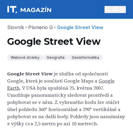
search
menu
Slovník
Písmeno G
Google Street View
chevron_right
chevron_right
Google Street View
Webové stránky
Geografie
Geoinformatika
Google Street View
je služba od společnosti
Google, která je součástí Google Maps a
Google
Earth
. V USA byla spuštěná 25. května 2007.
Umožňuje panoramaticky sledovat prostředí a
pohybovat se v něm. Z vybraného bodu lze otáčet
úhel pohledu 360° horizontálně a 290° vertikálně a
pohybovat se na další body. Pohledy jsou nasnímány
z výšky cca 2,5 metru po asi 10 metrech.