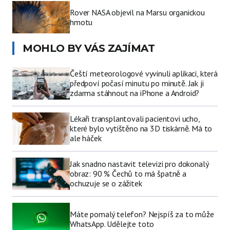
Rover NASA objevil na Marsu organickou
hmotu
MOHLO BY VÁS ZAJÍMAT
Čeští meteorologové vyvinuli aplikaci, která
předpoví počasí minutu po minutě. Jak ji
zdarma stáhnout na iPhone a Android?
Lékaři transplantovali pacientovi ucho,
které bylo vytištěno na 3D tiskárně. Má to
ale háček
Jak snadno nastavit televizi pro dokonalý
obraz: 90 % Čechů to má špatně a
ochuzuje se o zážitek
Máte pomalý telefon? Nejspíš za to může
WhatsApp. Udělejte toto