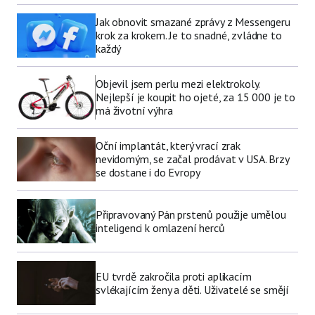
Jak obnovit smazané zprávy z Messengeru
krok za krokem. Je to snadné, zvládne to
každý
Objevil jsem perlu mezi elektrokoly.
Nejlepší je koupit ho ojeté, za 15 000 je to
má životní výhra
Oční implantát, který vrací zrak
nevidomým, se začal prodávat v USA. Brzy
se dostane i do Evropy
Připravovaný Pán prstenů použije umělou
inteligenci k omlazení herců
EU tvrdě zakročila proti aplikacím
svlékajícím ženy a děti. Uživatelé se smějí