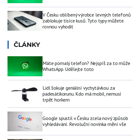
V Česku oblíbený výrobce levných telefonů
zablokuje tisíce kusů. Tyto typy můžete
rovnou vyhodit
ČLÁNKY
Máte pomalý telefon? Nejspíš za to může
WhatsApp. Udělejte toto
Lidl šokuje geniální vychytávkou za
padesátikorunu. Kdo má mobil, nemusí
trpět horkem
Google spustil v Česku zcela nový způsob
vyhledávání. Revoluční novinka mění vše