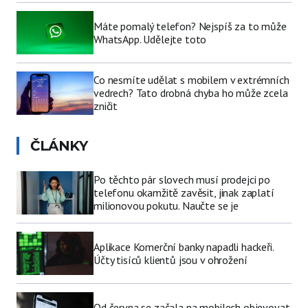
Máte pomalý telefon? Nejspíš za to může
WhatsApp. Udělejte toto
Co nesmíte udělat s mobilem v extrémních
vedrech? Tato drobná chyba ho může zcela
zničit
ČLÁNKY
Po těchto pár slovech musí prodejci po
telefonu okamžitě zavěsit, jinak zaplatí
milionovou pokutu. Naučte se je
Aplikace Komerční banky napadli hackeři.
Účty tisíců klientů jsou v ohrožení
Od června se začala na mobilech objevovat