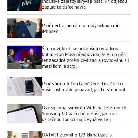
Inclusive zájezdy skrývají past. Při odjezdu
zaplatíte tisíce navíc
Proč nechci, nemám a nikdy nebudu mít
iPhone?
Šimpanzi, kteří se pokoušejí ovládnout
boha: Elon Musk předpovídá, že AI do pěti
let zásadně změní civilizaci a rovnováhu sil
mezi lidmi a stroji
Proč vám telefon tajně žere data? Je to
vaše chyba. Zde je návod, jak to stopnout
Dvě šipky na symbolu Wi-Fi na telefonech
Samsung. 90 % Čechů netuší, jak moc
užitečnou funkci mají. Využívejte ji
DATART zlevnil o 1/3 klimatizaci s