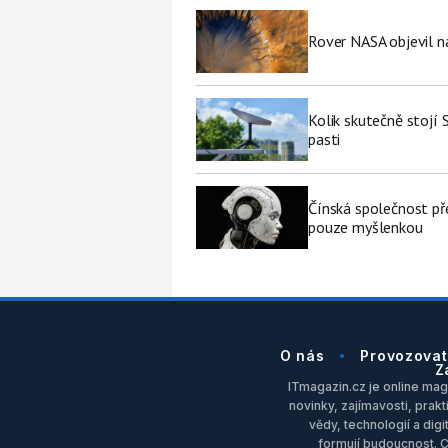
Rover NASA objevil 
Kolik skutečně stojí 
pasti
Čínská společnost př
pouze myšlenkou
O nás
Provozovat
Z
ITmagazin.cz je online maga
novinky, zajímavosti, prakt
vědy, technologií a dig
formují budoucnost. 