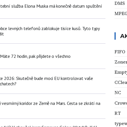
DMS
atební služba Elona Muska má konečně datum spuštění
MPE
bce levných telefonů zablokuje tisíce kusů. Tyto typy
it
A
FIFO
Máte 72 hodin, pak přijdete o všechno
Zone
Empt
nce 2026: Skutečně bude moci EU kontrolovat vaše
CCle
 chatech?
NC
Crow
ný vesmírný koridor ze Země na Mars. Cesta se zkrátí na
RT
typew