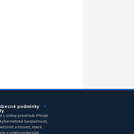
obecné podmínky
ty
 v online prostředí. Přináší
u, kybernetické bezpečnosti,
ečnosti a inovací, které
ace o světě moderních