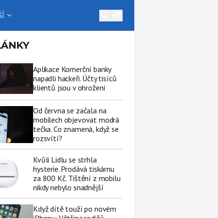
search
Í
expand_more
LÁNKY
Aplikace Komerční banky
napadli hackeři. Účty tisíců
klientů jsou v ohrožení
Od června se začala na
mobilech objevovat modrá
tečka. Co znamená, když se
rozsvítí?
Kvůli Lidlu se strhla
hysterie. Prodává tiskárnu
za 800 Kč. Tištění z mobilu
nikdy nebylo snadnější
Když dítě touží po novém