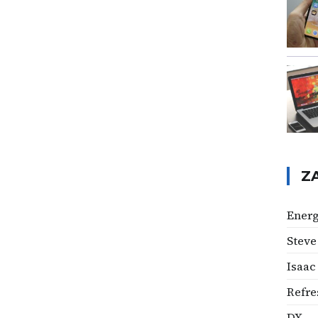
Z
Energ
Steve
Isaac
Refre
DX