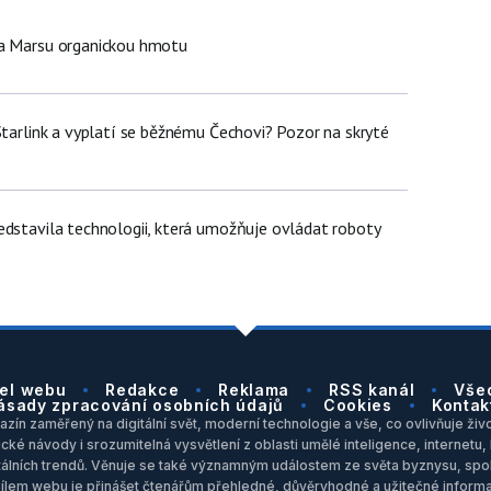
na Marsu organickou hmotu
Starlink a vyplatí se běžnému Čechovi? Pozor na skryté
edstavila technologii, která umožňuje ovládat roboty
el webu
Redakce
Reklama
RSS kanál
Vše
ásady zpracování osobních údajů
Cookies
Kontak
zín zaměřený na digitální svět, moderní technologie a vše, co ovlivňuje život
ické návody i srozumitelná vysvětlení z oblasti umělé inteligence, internet
itálních trendů. Věnuje se také významným událostem ze světa byznysu, spol
Cílem webu je přinášet čtenářům přehledné, důvěryhodné a užitečné inform