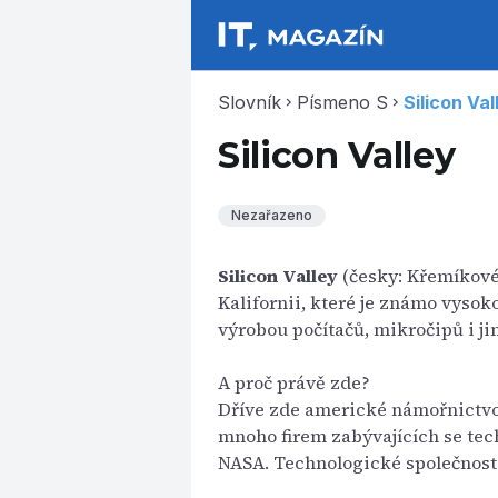
Slovník
Písmeno S
Silicon Val
chevron_right
chevron_right
Silicon Valley
Nezařazeno
Silicon Valley
(česky: Křemíkové 
Kalifornii, které je známo vysok
výrobou počítačů, mikročipů i j
A proč právě zde?
Dříve zde americké námořnictvo
mnoho firem zabývajících se te
NASA. Technologické společnosti 