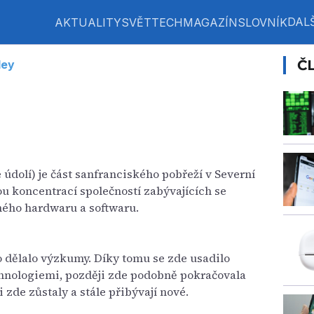
DALŠ
AKTUALITY
SVĚT
TECH
MAGAZÍN
SLOVNÍK
Č
ley
údolí) je část sanfranciského pobřeží v Severní
ou koncentrací společností zabývajících se
iného hardwaru a softwaru.
 dělalo výzkumy. Díky tomu se zde usadilo
chnologiemi, později zde podobně pokračovala
zde zůstaly a stále přibývají nové.