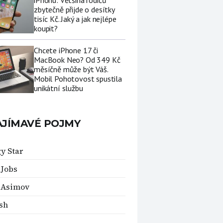
iPhonu: Většina rodičů
zbytečně přijde o desítky
tisíc Kč. Jaký a jak nejlépe
koupit?
Chcete iPhone 17 či
MacBook Neo? Od 349 Kč
měsíčně může být Váš.
Mobil Pohotovost spustila
unikátní službu
AJÍMAVÉ POJMY
y Star
 Jobs
 Asimov
sh