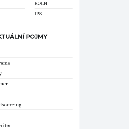
EOLN
G
IPS
KTUÁLNÍ POJMY
rama
y
aner
dsourcing
riter