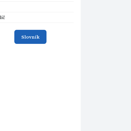
líč
Slovník