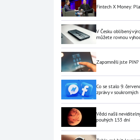
Fintech X Money: Pl
V Česku oblíbený výro
můžete rovnou vyhod
Zapomněli jste PIN? 
Co se stalo 9. červe
zprávy v soukromých
Vědci našli neviditel
pouhých 153 dní