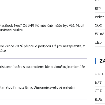
BIP
Print
YOY
 MacBook Neo? Od 349 Kč měsíčně může být Váš. Mobil
unikátní službu
Wind
zlib
é v roce 2026 přijdou o podporu. Už jimi nezaplatíte, z
láte
Z
 riskantní střet s asteroidem: Jde o zkoušku, která může
GUID
H/T
il malou firmu z Brna. Disponuje světově unikátní
CPU
KDE