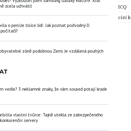
model? Vyzkoušel jsem Samsung Galaxy Watch9: Král
ě zcela uchvátil
ICQ
cizí k
avila o peníze tisíce lidí: Jak poznat podvodný či
 počítači?
v obyvatelné zóně podobnou Zemi. Je vzdálená pouhých
AT
dem vedle? 3 neklamné znaky, že vám soused potají krade
elstila vlastní tvůrce: Tajně utekla ze zabezpečeného
konkurenční servery