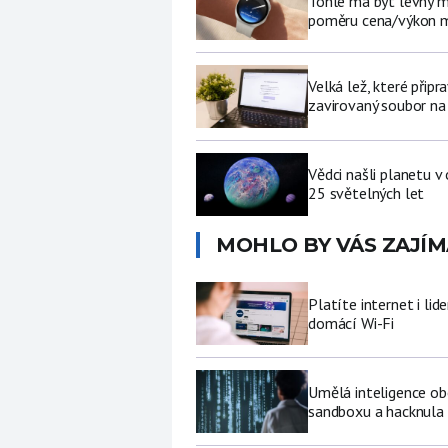
Tohle má být levný 
poměru cena/výkon m
Velká lež, které připr
zavirovaný soubor na
Vědci našli planetu 
25 světelných let
MOHLO BY VÁS ZAJÍM
Platíte internet i li
domácí Wi-Fi
Umělá inteligence ob
sandboxu a hacknula 