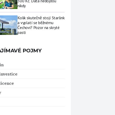
300 Kč. Data nedojdou
nikdy
Kolik skutečně stojí Starlink
a vyplatí se běžnému
Čechovi? Pozor na skryté
pasti
AJÍMAVÉ POJMY
in
investice
licence
r