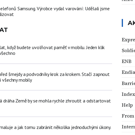
lefonů Samsung. Výrobce vydal varování: Udělali jsme
lizovat
A
AT
Expr
lat, když budete uvolňovat paměť v mobilu. Jeden klik
Soldi
 všechno
ENB
Endia
 před šmejdy a podvodníky krok za krokem. Stačí zapnout
ji všechny mobily
Barri
Index
žná dráha Země by se mohla rychle zhroutit a odstartovat
Help
From
Inter
maluje a jak tomu zabránit několika jednoduchými úkony.