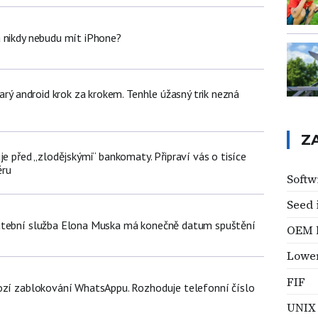
 nikdy nebudu mít iPhone?
tarý android krok za krokem. Tenhle úžasný trik nezná
Z
je před „zlodějskými“ bankomaty. Připraví vás o tisíce
ěru
Softw
Seed 
atební služba Elona Muska má konečně datum spuštění
OEM 
Lowe
FIF
ozí zablokování WhatsAppu. Rozhoduje telefonní číslo
UNIX