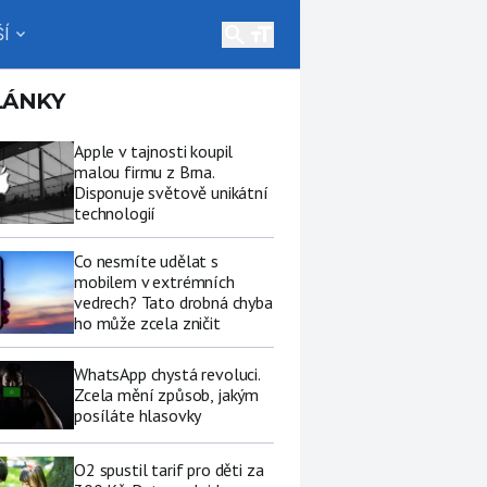
search
Í
expand_more
LÁNKY
Apple v tajnosti koupil
malou firmu z Brna.
Disponuje světově unikátní
technologií
Co nesmíte udělat s
mobilem v extrémních
vedrech? Tato drobná chyba
ho může zcela zničit
WhatsApp chystá revoluci.
Zcela mění způsob, jakým
posíláte hlasovky
O2 spustil tarif pro děti za