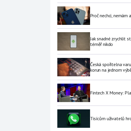
Proč nechci, nemám a
Jak snadné zrychlit s
téměř nikdo
Česká spořitelna varu
korun na jednom výb
Fintech X Money: Pl
Tisícům uživatelů hr