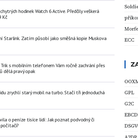
Soldi
 chytrých hodinek Watch 6 Active. Předčily veškerá
9 Kč
příko
Morf
tní Starlink. Zatím působí jako směšná kopie Muskova
ECC
Z
n: Trik s mobilním telefonem Vám ročně zachrání přes
čů dělá pravý opak
OOX
GPL
idu zrychlí starý mobil na turbo. Stačí tři jednoduchá
G2C
EBCD
avila o peníze tisíce lidí: Jak poznat podvodný či
 počítači?
DSGV
A2DP