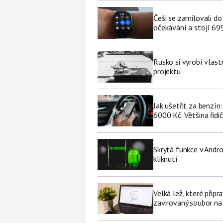
Češi se zamilovali do
očekávání a stojí 69
Rusko si vyrobí vlas
projektu
Jak ušetřit za benzí
6000 Kč. Většina řidi
Skrytá funkce v Andro
kliknutí
Velká lež, které připr
zavirovaný soubor na