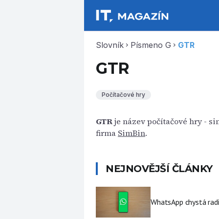
Slovník
Písmeno G
GTR
chevron_right
chevron_right
GTR
Počítačové hry
GTR
je název počítačové hry - s
firma
SimBin
.
NEJNOVĚJŠÍ ČLÁNKY
WhatsApp chystá radi