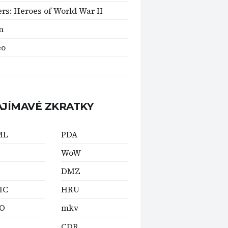
ers: Heroes of World War II
n
eo
AJÍMAVÉ ZKRATKY
ML
PDA
WoW
DMZ
IC
HRU
O
mkv
CDR