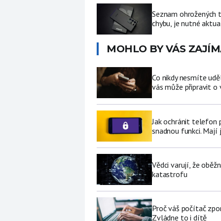
Seznam ohrožených te
chybu, je nutné aktua
MOHLO BY VÁS ZAJÍM
Co nikdy nesmíte udě
vás může připravit o
Jak ochránit telefon
snadnou funkci. Mají 
Vědci varují, že obě
katastrofu
Proč váš počítač zpo
Zvládne to i dítě