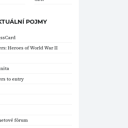
KTUÁLNÍ POJMY
essCard
ers: Heroes of World War II
nita
ers to entry
netové fórum