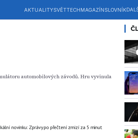
DALŠ
AKTUALITY
SVĚT
TECH
MAGAZÍN
SLOVNÍK
Č
imulátoru automobilových závodů. Hru vyvinula
kální novinku: Zprávy po přečtení zmizí za 5 minut