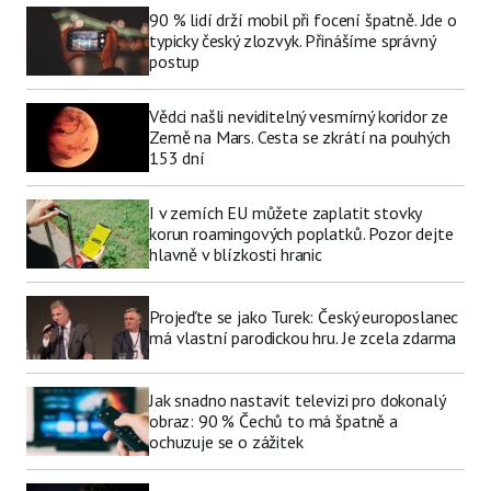
90 % lidí drží mobil při focení špatně. Jde o
typicky český zlozvyk. Přinášíme správný
postup
Vědci našli neviditelný vesmírný koridor ze
Země na Mars. Cesta se zkrátí na pouhých
153 dní
I v zemích EU můžete zaplatit stovky
korun roamingových poplatků. Pozor dejte
hlavně v blízkosti hranic
Projeďte se jako Turek: Český europoslanec
má vlastní parodickou hru. Je zcela zdarma
Jak snadno nastavit televizi pro dokonalý
obraz: 90 % Čechů to má špatně a
ochuzuje se o zážitek