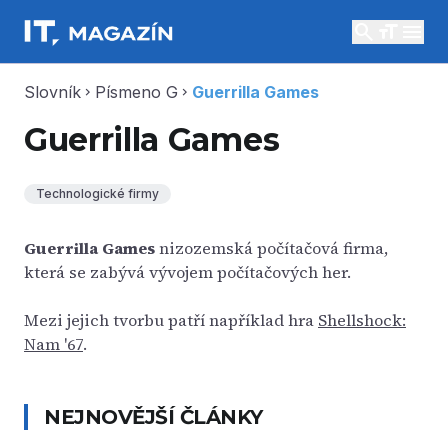
search
menu
Slovník
Písmeno G
Guerrilla Games
chevron_right
chevron_right
Guerrilla Games
Technologické firmy
Guerrilla Games
nizozemská počítačová firma,
která se zabývá vývojem počítačových her.
Mezi jejich tvorbu patří například hra
Shellshock:
Nam '67
.
NEJNOVĚJŠÍ ČLÁNKY