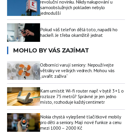
revoluční novinku. Nikdy nakupování u
samoobslužných pokladen nebylo
jednodušší
Pokud váš telefon dělá toto, napadli ho
hackeři. Je třeba okamžitě jednat
MOHLO BY VÁS ZAJÍMAT
Odborníci varují seniory: Nepoužívejte
větráky ve velkých vedrech. Mohou vás
„uvařit zaživa“
Kam umístit Wi-fi router např. v bytě 3+1 o
rozloze 75 metrů? Správné je jen jedno
místo, rozhoduje každý centimetr
Nokia chystá vylepšené tlačítkové mobily
pro děti a seniory. Mají nové funkce a cenu
mezi 1000 – 2000 Kč