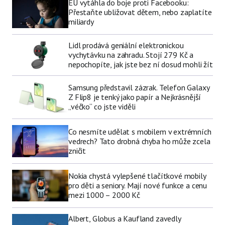
EU vytáhla do boje proti Facebooku:
Přestaňte ubližovat dětem, nebo zaplatíte
miliardy
Lidl prodává geniální elektronickou
vychytávku na zahradu. Stojí 279 Kč a
nepochopíte, jak jste bez ní dosud mohli žít
Samsung představil zázrak. Telefon Galaxy
Z Flip8 je tenký jako papír a Nejkrásnější
„véčko“ co jste viděli
Co nesmíte udělat s mobilem v extrémních
vedrech? Tato drobná chyba ho může zcela
zničit
Nokia chystá vylepšené tlačítkové mobily
pro děti a seniory. Mají nové funkce a cenu
mezi 1000 – 2000 Kč
Albert, Globus a Kaufland zavedly