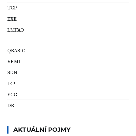
TCP
EXE
LMFAO
QBASIC
VRML
SDN
IEP
ECC
DB
AKTUÁLNÍ POJMY