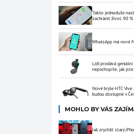
Takto jednoduše nast
zachránit život. 90 %
WhatsApp má nové fu
Lidl prodává geniální
nepochopíte, jak jste
Nové brýle HTC Vive 
budou dostupné v Če
MOHLO BY VÁS ZAJÍM
Jak zrychlit starý iP