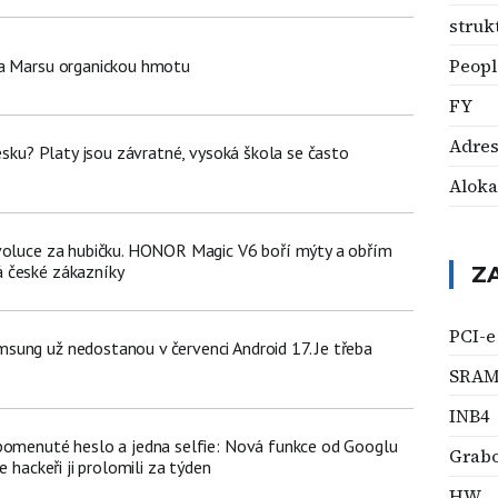
stru
Peopl
na Marsu organickou hmotu
FY
Adres
Česku? Platy jsou závratné, vysoká škola se často
Aloka
voluce za hubičku. HONOR Magic V6 boří mýty a obřím
 české zákazníky
Z
PCI-e
ung už nedostanou v červenci Android 17. Je třeba
SRA
INB4
pomenuté heslo a jedna selfie: Nová funkce od Googlu
Grab
e hackeři ji prolomili za týden
HW