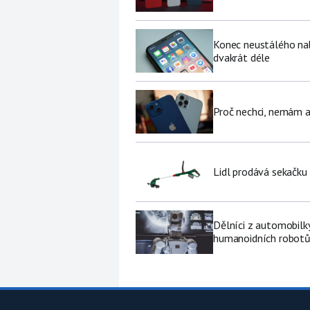
Konec neustálého nabí
dvakrát déle
Proč nechci, nemám a
Lidl prodává sekačku
Dělníci z automobilk
humanoidních robot