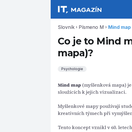
Slovník
Písmeno M
Mind map
chevron_right
chevron_right
Co je to Mind 
mapa)?
Psychologie
Mind map
(myšlenková mapa) je
sloužících k jejich vizualizaci.
Myšlenkové mapy používají studen
kreativních týmech při vymýšle
Tento koncept vznikl v 60. letec