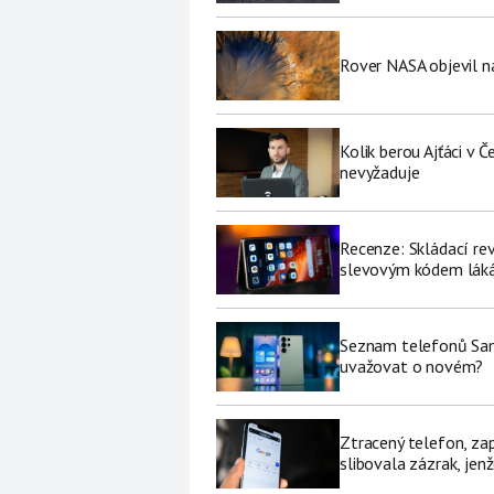
Rover NASA objevil 
Kolik berou Ajťáci v 
nevyžaduje
Recenze: Skládací re
slevovým kódem láká
Seznam telefonů Sams
uvažovat o novém?
Ztracený telefon, za
slibovala zázrak, jenž