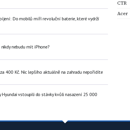
CTR
Acer
jení: Do mobilů míří revoluční baterie, které vydrží
 nikdy nebudu mít iPhone?
 za 400 Kč. Nic lepšího aktuálně na zahradu nepořídíte
y Hyundai vstoupili do stávky kvůli nasazení 25 000
ů