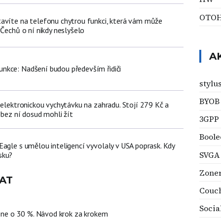
OTO
avíte na telefonu chytrou funkci, která vám může
 Čechů o ní nikdy neslyšelo
A
nkce: Nadšení budou především řidiči
stylu
BYOB
 elektronickou vychytávku na zahradu. Stojí 279 Kč a
 bez ní dosud mohli žít
3GPP
Boole
Eagle s umělou inteligencí vyvolaly v USA poprask. Kdy
SVGA
sku?
Zone
AT
Couc
Socia
hone o 30 %. Návod krok za krokem