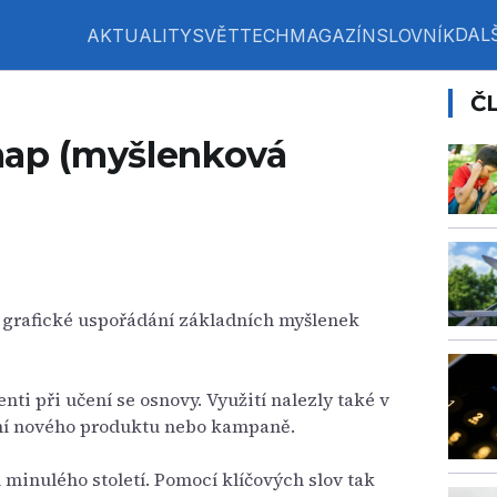
DALŠ
AKTUALITY
SVĚT
TECH
MAGAZÍN
SLOVNÍK
Č
map (myšlenková
 grafické uspořádání základních myšlenek
ti při učení se osnovy. Využití nalezly také v
ní nového produktu nebo kampaně.
h minulého století. Pomocí klíčových slov tak