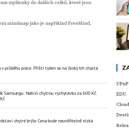
um myšlenky do dalších celků, které jsou
ení mindmap jako je například FreeMind,
Z
u v průběhu práce. Příští týden se na český trh chystá
UPnP
ník Samsungu: Nabízí chytrou vychytávku za 600 Kč.
EDU
 Kč
Clou
Desti
dstaví chytré brýle. Cena bude neuvěřitelně nízká
Relea