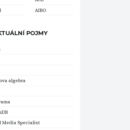
H
AIBO
KTUÁLNÍ POJMY
s
ova algebra
rama
hDB
l Media Specialist