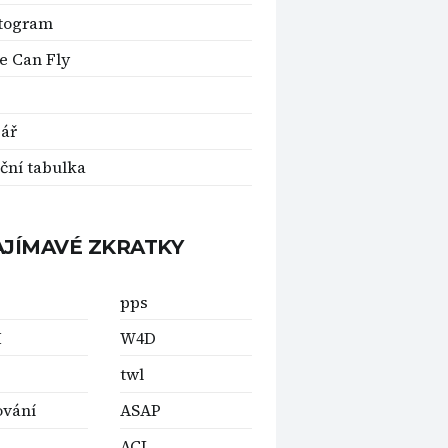
ktogram
e Can Fly
ář
ční tabulka
AJÍMAVÉ ZKRATKY
pps
M
W4D
twl
ování
ASAP
ACL