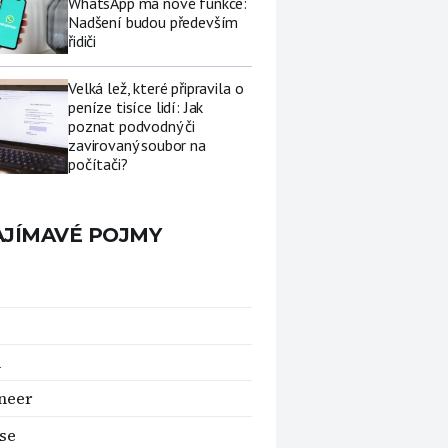
WhatsApp má nové funkce:
Nadšení budou především
řidiči
Velká lež, které připravila o
peníze tisíce lidí: Jak
poznat podvodný či
zavirovaný soubor na
počítači?
AJÍMAVÉ POJMY
d
neer
se