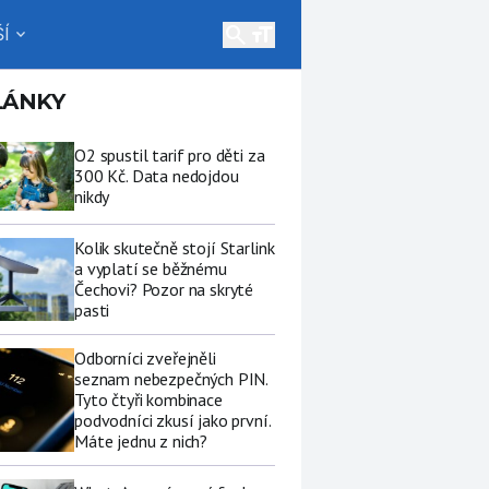
search
Í
expand_more
LÁNKY
O2 spustil tarif pro děti za
300 Kč. Data nedojdou
nikdy
Kolik skutečně stojí Starlink
a vyplatí se běžnému
Čechovi? Pozor na skryté
pasti
Odborníci zveřejněli
seznam nebezpečných PIN.
Tyto čtyři kombinace
podvodníci zkusí jako první.
Máte jednu z nich?