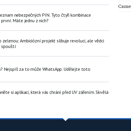
Came
 seznam nebezpečných PIN. Tyto čtyři kombinace
 první. Máte jednu z nich?
zelenou: Ambiciózní projekt slibuje revoluci, ale vědci
u spouští
? Nejspíš za to může WhatsApp. Udělejte toto
něte si aplikaci, která vás chrání před UV zářením. Skvělá