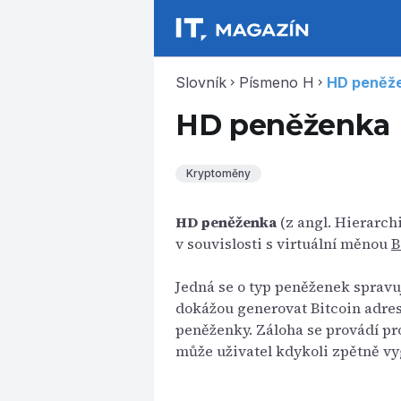
Slovník
Písmeno H
HD peněž
chevron_right
chevron_right
HD peněženka
Kryptoměny
HD peněženka
(z angl. Hierarch
v souvislosti s virtuální měnou
B
Jedná se o typ peněženek spravuj
dokážou generovat Bitcoin adres
peněženky. Záloha se provádí pro
může uživatel kdykoli zpětně vy