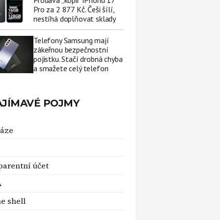
Prodává „kopii“ iPhonu 17
Pro za 2 877 Kč. Češi šílí,
nestíhá doplňovat sklady
Telefony Samsung mají
zákeřnou bezpečnostní
pojistku. Stačí drobná chyba
a smažete celý telefon
AJÍMAVÉ POJMY
báze
parentní účet
A
e shell