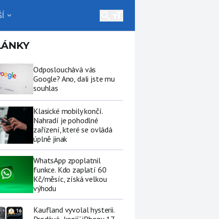
search
Í
expand_more
LÁNKY
Odposlouchává vás
Google? Ano, dali jste mu
souhlas
Klasické mobily končí.
Nahradí je pohodlné
zařízení, které se ovládá
úplně jinak
WhatsApp zpoplatnil
funkce. Kdo zaplatí 60
Kč/měsíc, získá velkou
výhodu
Kaufland vyvolal hysterii.