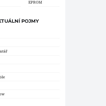
EPROM
KTUÁLNÍ POJMY
ntář
ble
iew