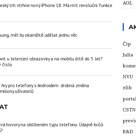
AOL
ský trh vtrhne nový iPhone 18. Má mít revoluční funkce
A
ung, měl by okamžitě udělat jednu věc
Čip
Julia
ávit u televizní obrazovky a na mobilu dítě do 5 let?
é číslo
kome
NVU
 hry pro telefony s Androidem: drobná změna
zlib
miliony uživatelů
porta
AT
CSTN
prev
vá hovory na oblíbeném typu telefonu. Údajně kvůli
š?
R&D