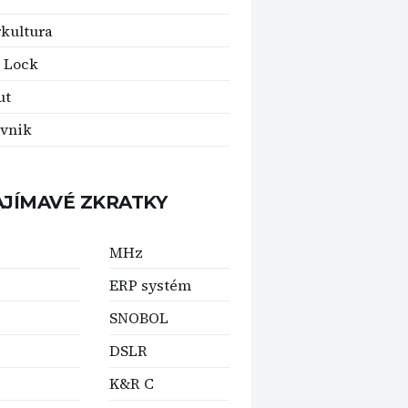
kultura
l Lock
ut
ovnik
AJÍMAVÉ ZKRATKY
MHz
ERP systém
SNOBOL
DSLR
K&R C