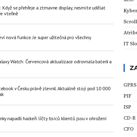
: Když se přehřeje a ztmavne display, nesmíte udělat
Kyber
ve vteřině
Scrol
Atrib
ví nová funkce. Je super užitečná pro všechny
IT Sl
alaxy Watch: Červencová aktualizace odrovnala baterii a
Z
GPRS
tebook v Česku právě zlevnil. Aktuálně stojí pod 10 000
ak
PIF
ISP
CD-R
ky napadli hackeři. Účty tisíců klientů jsou v ohrožení
CFO