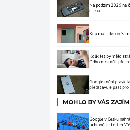
Na podzim 2026 na če
i cenu
Kdo má telefon Sams
Kolik let by mělo str
Odborníci určili přesn
Google mění pravidla
představuje past pro 
MOHLO BY VÁS ZAJÍM
Google v Česku nahrá
ochraně. Je to ten Vá