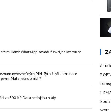
Z
d cizími lidmi: WhatsApp zavádí funkci, na kterou se
data
 seznam nebezpečných PIN. Tyto čtyři kombinace
ROFL
 první. Máte jednu z nich?
trans
LZM
děti za 300 Kč. Data nedojdou nikdy
Bourn
M3U