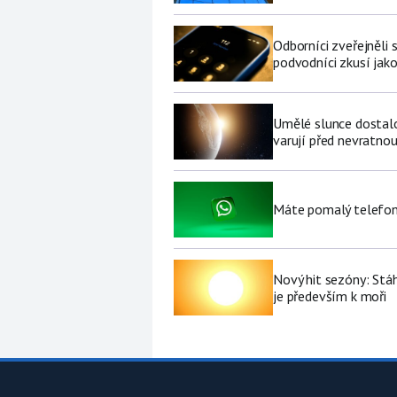
Odborníci zveřejněli
podvodníci zkusí jako
Umělé slunce dostalo 
varují před nevratno
Máte pomalý telefon
Nový hit sezóny: Stáh
je především k moři