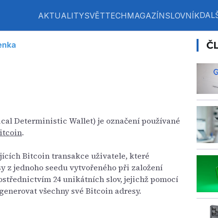
DALŠ
AKTUALITY
SVĚT
TECH
MAGAZÍN
SLOVNÍK
Č
enka
ical Deterministic Wallet) je označení používané
itcoin
.
ících Bitcoin transakce uživatele, které
y z jednoho seedu vytvořeného při založení
střednictvím 24 unikátních slov, jejichž pomocí
generovat všechny své Bitcoin adresy.