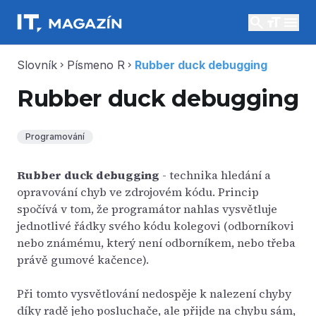
search
menu
Slovník
Písmeno R
Rubber duck debugging
chevron_right
chevron_right
Rubber duck debugging
Programování
Rubber duck debugging
- technika hledání a
opravování chyb ve zdrojovém kódu. Princip
spočívá v tom, že programátor nahlas vysvětluje
jednotlivé řádky svého kódu kolegovi (odborníkovi
nebo známému, který není odborníkem, nebo třeba
právě gumové kačence).
Při tomto vysvětlování nedospěje k nalezení chyby
díky radě jeho posluchače, ale přijde na chybu sám,