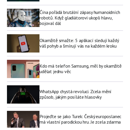
Čína pořádá brutální zápasy humanoidních
robotů. Když gladiátorovi ukopli hlavu,
bojoval dál
Okamžitě smažte: 5 aplikací sledují každý
váš pohyb a šmírují vás na každém kroku
Kdo má telefon Samsung, měl by okamžitě
udělat jednu věc
WhatsApp chystá revoluci. Zcela mění
způsob, jakým posíláte hlasovky
Projeďte se jako Turek: Český europoslanec
má vlastní parodickou hru. Je zcela zdarma