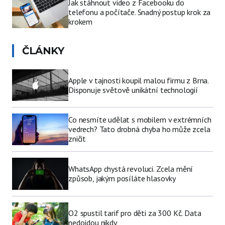
Jak stáhnout video z Facebooku do
telefonu a počítače. Snadný postup krok za
krokem
ČLÁNKY
Apple v tajnosti koupil malou firmu z Brna.
Disponuje světově unikátní technologií
Co nesmíte udělat s mobilem v extrémních
vedrech? Tato drobná chyba ho může zcela
zničit
WhatsApp chystá revoluci. Zcela mění
způsob, jakým posíláte hlasovky
O2 spustil tarif pro děti za 300 Kč. Data
nedojdou nikdy