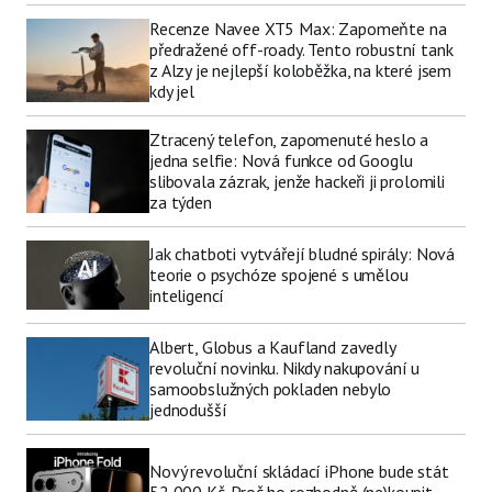
Recenze Navee XT5 Max: Zapomeňte na
předražené off-roady. Tento robustní tank
z Alzy je nejlepší koloběžka, na které jsem
kdy jel
Ztracený telefon, zapomenuté heslo a
jedna selfie: Nová funkce od Googlu
slibovala zázrak, jenže hackeři ji prolomili
za týden
Jak chatboti vytvářejí bludné spirály: Nová
teorie o psychóze spojené s umělou
inteligencí
Albert, Globus a Kaufland zavedly
revoluční novinku. Nikdy nakupování u
samoobslužných pokladen nebylo
jednodušší
Nový revoluční skládací iPhone bude stát