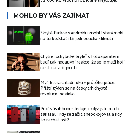
52 000 Kč. Proč ho rozhodně (ne)koupit
MOHLO BY VÁS ZAJÍMAT
Skrytá funkce v Androidu zrychlí starý mobil
na turbo. Stačí tři jednoduchá kliknutí
Chytré „úchylácké brýle“ s fotoaparátem
budí tak negativní reakce, že se je muži bojí
nosit na veřejnosti
Myš, která chladí ruku v průběhu práce.
Příští týden se na český trh chystá
revoluční novinka
Proč vás iPhone sleduje, i když jste mu to
zakázali: Kdy se začít znepokojovat a kdy
to nechat být?