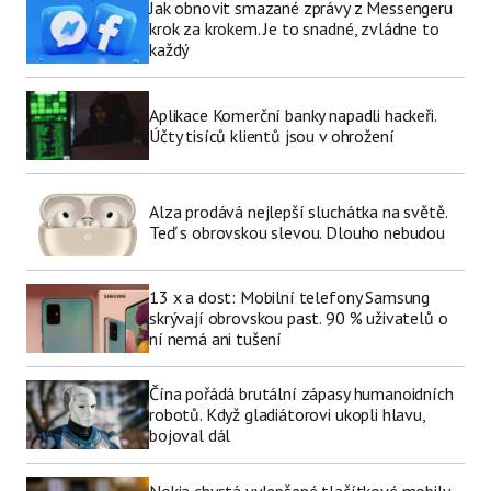
Jak obnovit smazané zprávy z Messengeru
krok za krokem. Je to snadné, zvládne to
každý
Aplikace Komerční banky napadli hackeři.
Účty tisíců klientů jsou v ohrožení
Alza prodává nejlepší sluchátka na světě.
Teď s obrovskou slevou. Dlouho nebudou
13 x a dost: Mobilní telefony Samsung
skrývají obrovskou past. 90 % uživatelů o
ní nemá ani tušení
Čína pořádá brutální zápasy humanoidních
robotů. Když gladiátorovi ukopli hlavu,
bojoval dál
Nokia chystá vylepšené tlačítkové mobily