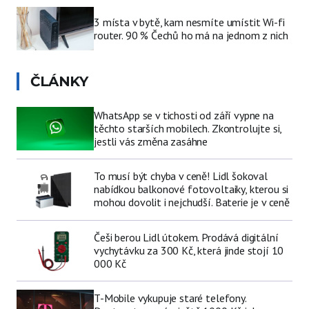
3 místa v bytě, kam nesmíte umístit Wi-fi
router. 90 % Čechů ho má na jednom z nich
ČLÁNKY
WhatsApp se v tichosti od září vypne na
těchto starších mobilech. Zkontrolujte si,
jestli vás změna zasáhne
To musí být chyba v ceně! Lidl šokoval
nabídkou balkonové fotovoltaiky, kterou si
mohou dovolit i nejchudší. Baterie je v ceně
Češi berou Lidl útokem. Prodává digitální
vychytávku za 300 Kč, která jinde stojí 10
000 Kč
T-Mobile vykupuje staré telefony.