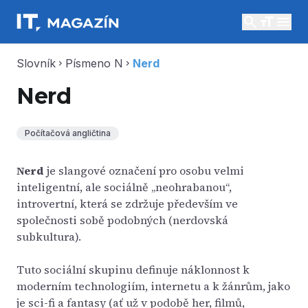
search
menu
Slovník
Písmeno N
Nerd
chevron_right
chevron_right
Nerd
Počítačová angličtina
Nerd
je slangové označení pro osobu velmi
inteligentní, ale sociálně „neohrabanou“,
introvertní, která se zdržuje především ve
společnosti sobě podobných (nerdovská
subkultura).
Tuto sociální skupinu definuje náklonnost k
moderním technologiím, internetu a k žánrům, jako
je sci-fi a fantasy (ať už v podobě her, filmů,