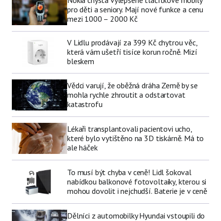
pro děti a seniory. Mají nové funkce a cenu
mezi 1000 – 2000 Kč
V Lidlu prodávají za 399 Kč chytrou věc,
která vám ušetří tisíce korun ročně. Mizí
bleskem
Vědci varují, že oběžná dráha Země by se
mohla rychle zhroutit a odstartovat
katastrofu
Lékaři transplantovali pacientovi ucho,
které bylo vytištěno na 3D tiskárně. Má to
ale háček
To musí být chyba v ceně! Lidl šokoval
nabídkou balkonové fotovoltaiky, kterou si
mohou dovolit i nejchudší. Baterie je v ceně
Dělníci z automobilky Hyundai vstoupili do