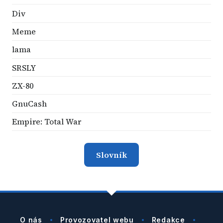
Div
Meme
lama
SRSLY
ZX-80
GnuCash
Empire: Total War
Slovník
O nás
Provozovatel webu
Redakce